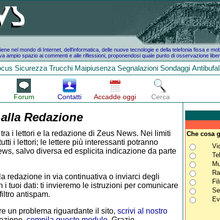
e nel mondo di Internet, dell'informatica, delle nuove tecnologie e della telefonia fissa e mo
a ampio spazio ai commenti e alle riflessioni, proponendosi quale punto di osservazione liber
ocus
Sicurezza
Trucchi
Maipiusenza
Segnalazioni
Sondaggi
Antibufa
Forum
Contatti
Accadde oggi
Cerca
 alla Redazione
tra i lettori e la redazione di Zeus News. Nei limiti
Che cosa g
i i lettori; le lettere più interessanti potranno
Vi
ws, salvo diversa ed esplicita indicazione da parte
Te
Mu
Ra
la redazione in via continuativa o inviarci degli
Fi
 i tuoi dati: ti invieremo le istruzioni per comunicare
Se
iltro antispam.
Ev
e un problema riguardante il sito,
scrivi al nostro
rezione,
compila questo modulo
. Grazie.