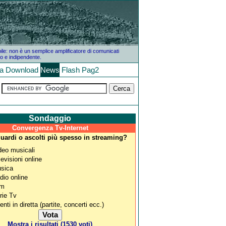
bile: non è un semplice amplificatore di comunicati
o e indipendente.
la
Download
News
Flash
Pag2
Sondaggio
Convergenza Tv-Internet
uardi o ascolti più spesso in streaming?
deo musicali
levisioni online
sica
dio online
lm
rie Tv
enti in diretta (partite, concerti ecc.)
Mostra i risultati (1530 voti)