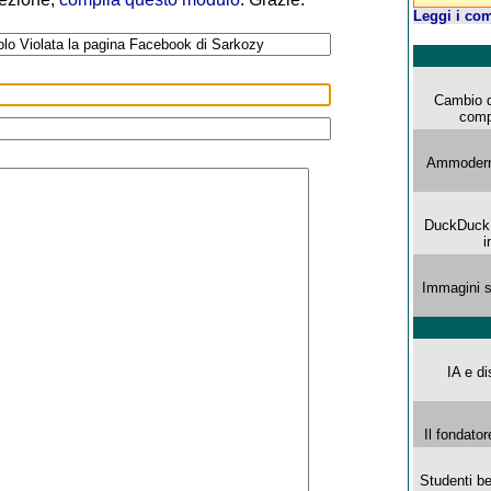
Leggi i com
Cambio d
comp
Ammoderna
DuckDuck G
i
Immagini s
IA e di
Il fondator
Studenti be