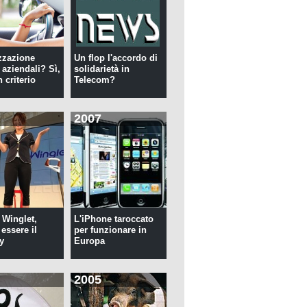
zzazione
Un flop l'accordo di
 aziendali? Sì,
solidarietà in
 criterio
Telecom?
2007
 Winglet,
L'iPhone taroccato
essere il
per funzionare in
y
Europa
2005