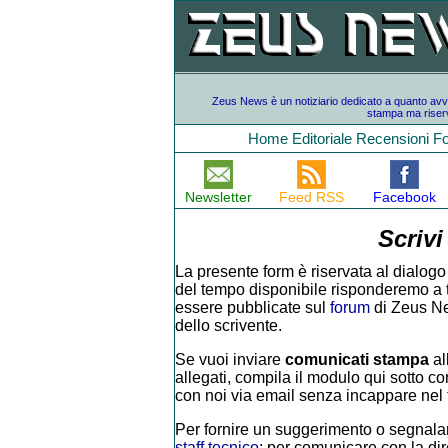
Zeus News è un notiziario dedicato a quanto avvien
stampa ma riserv
Home
Editoriale
Recensioni
F
Newsletter
Feed RSS
Facebook
Scrivi
La presente form è riservata al dialogo 
del tempo disponibile risponderemo a tutt
essere pubblicate sul
forum
di Zeus Ne
dello scrivente.
Se vuoi inviare
comunicati stampa
al
allegati, compila il modulo qui sotto con
con noi via email senza incappare nel f
Per fornire un suggerimento o segnalar
staff tecnico
; per comunicare con la di