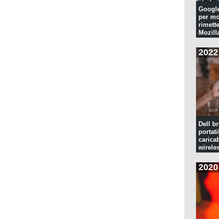
Googl
per mo
rimette
Mozill
2022
Dell br
portati
caricab
wirele
2020