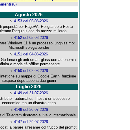
menti (6)
Agosto 2026
n.
4153 del 06-08-2026
i proprietà per PagoPA: Poligrafico e Poste
letano l'acquisizione da mezzo miliardo
n.
4152 del 05-08-2026
re Windows 11 è un processo lunghissimo:
Microsoft spiega perché
n.
4151 del 04-08-2026
o lancia gli anti-smart glass con autonomia
nfinita e modalità offline permanente
n.
4150 del 02-08-2026
intetiche su mappe di Google Earth: funzione
sospesa dopo appena due giorni
Luglio 2026
n.
4149 del 31-07-2026
stributori automatici, il test è un successo
economico ma un disastro etico
n.
4148 del 30-07-2026
e di Telegram ricercato a livello internazionale
n.
4147 del 29-07-2026
ccati a barare all'esame col trucco del prompt