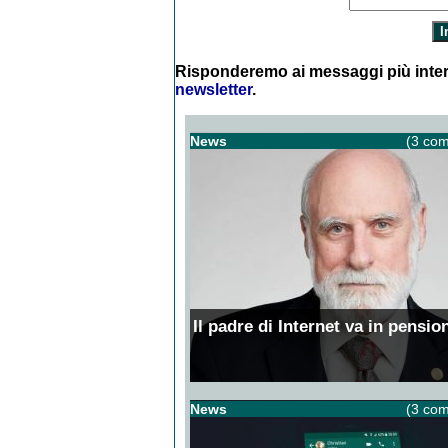
Risponderemo ai messaggi più inter
newsletter
.
News
(3 com
Il padre di Internet va in pensio
News
(3 com