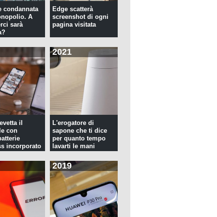
e condannata
Edge scatterà
nopolio. A
screenshot di ogni
rci sarà
pagina visitata
a?
2021
evetta il
L'erogatore di
le con
sapone che ti dice
atterie
per quanto tempo
ss incorporato
lavarti le mani
2019