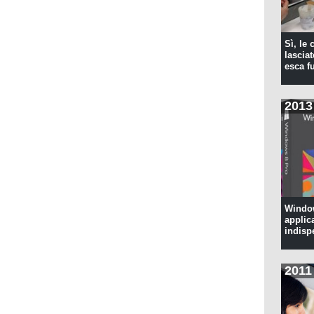
Sì, le
lascia
esca f
2013
Window
applic
indisp
2011