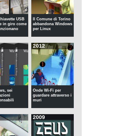
 chiavette USB
Il Comune di Torino
te in giro come
abbandona Windows
unzionano
per Linux
2012
s, sei
Onde Wi-Fi per
azioni
guardare attraverso i
ensabili
muri
2009