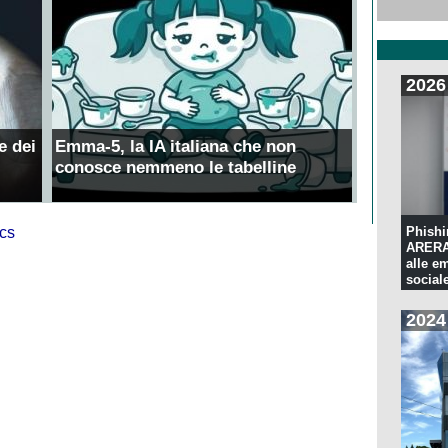
2026
e dei
Emma-5, la IA italiana che non
conosce nemmeno le tabelline
Phishi
ARERA:
alle e
sociale
2024