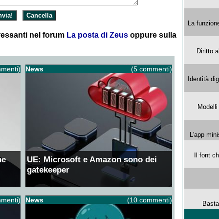
La funzion
essanti nel forum
La posta di Zeus
oppure sulla
Diritto 
menti)
News
(5 commenti)
Identità di
Modelli
L'app mini
Il font 
ne
UE: Microsoft e Amazon sono dei
gatekeeper
menti)
News
(10 commenti)
Basta