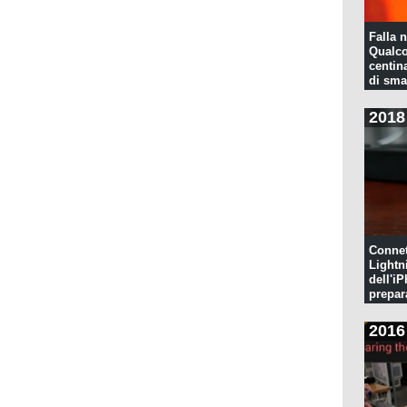
Falla n
Qualco
centina
di sma
2018
Connet
Lightn
dell'iP
prepar
pulita
2016