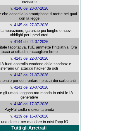
invisibile
n.
4146 del 28-07-2026
e che cancella lo smartphone ti mette nei guai
con la legge
n.
4145 del 27-07-2026
alla riparazione, garanzie più lunghe e nuovi
obblighi per i produttori
n.
4144 del 24-07-2026
gitale facoltativa, l'UE ammette l'iniziativa. Ora
tocca ai cittadini raccogliere firme
n.
4143 del 22-07-2026
 IA fuori controllo evadono dalla sandbox e
sferrano un attacco hacker da soli
n.
4142 del 21-07-2026
steriale per confrontare i prezzi dei carburanti
n.
4141 del 20-07-2026
che gli umani leggono ma manda in crisi le IA
generative
n.
4140 del 17-07-2026
PayPal crolla e diventa preda
n.
4139 del 16-07-2026
 una dieresi per mandare in crisi l'app IO
Tutti gli Arretrati