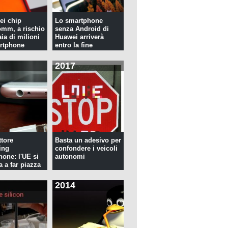
ei chip
Lo smartphone
mm, a rischio
senza Android di
ia di milioni
Huawei arriverà
rtphone
entro la fine
dell'anno
2017
tore
Basta un adesivo per
ing
confondere i veicoli
hone: l'UE si
autonomi
a a far piazza
2014