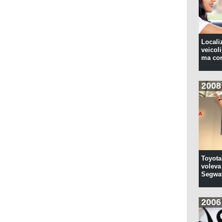
Locali
veicoli
ma con
2008
Toyota
voleva 
Segwa
2006