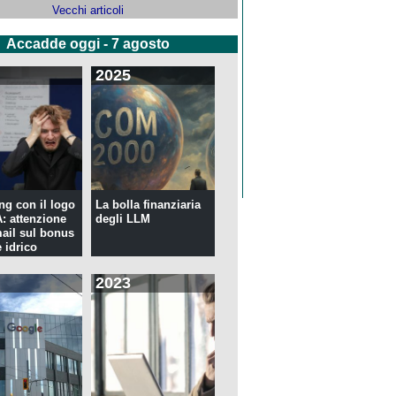
Vecchi articoli
Accadde oggi - 7 agosto
2025
ng con il logo
La bolla finanziaria
 attenzione
degli LLM
mail sul bonus
 idrico
2023