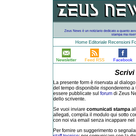
Zeus News è un notiziario dedicato a quanto avvien
stampa ma riserv
Home
Editoriale
Recensioni
F
Newsletter
Feed RSS
Facebook
Scrivi
La presente form è riservata al dialogo 
del tempo disponibile risponderemo a tutt
essere pubblicate sul
forum
di Zeus Ne
dello scrivente.
Se vuoi inviare
comunicati stampa
al
allegati, compila il modulo qui sotto con
con noi via email senza incappare nel f
Per fornire un suggerimento o segnalar
staff tecnico
; per comunicare con la di