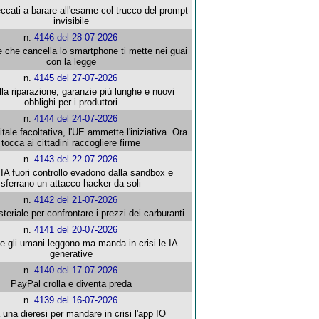
ccati a barare all'esame col trucco del prompt
invisibile
n.
4146 del 28-07-2026
e che cancella lo smartphone ti mette nei guai
con la legge
n.
4145 del 27-07-2026
alla riparazione, garanzie più lunghe e nuovi
obblighi per i produttori
n.
4144 del 24-07-2026
gitale facoltativa, l'UE ammette l'iniziativa. Ora
tocca ai cittadini raccogliere firme
n.
4143 del 22-07-2026
 IA fuori controllo evadono dalla sandbox e
sferrano un attacco hacker da soli
n.
4142 del 21-07-2026
steriale per confrontare i prezzi dei carburanti
n.
4141 del 20-07-2026
che gli umani leggono ma manda in crisi le IA
generative
n.
4140 del 17-07-2026
PayPal crolla e diventa preda
n.
4139 del 16-07-2026
 una dieresi per mandare in crisi l'app IO