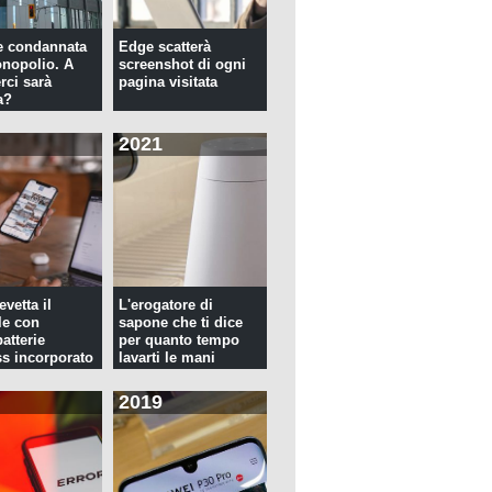
e condannata
Edge scatterà
nopolio. A
screenshot di ogni
rci sarà
pagina visitata
a?
2021
evetta il
L'erogatore di
le con
sapone che ti dice
atterie
per quanto tempo
ss incorporato
lavarti le mani
2019