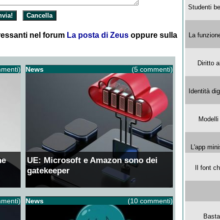
Studenti be
essanti nel forum
La posta di Zeus
oppure sulla
La funzion
Diritto 
menti)
News
(5 commenti)
Identità di
Modelli
L'app mini
ne
UE: Microsoft e Amazon sono dei
Il font 
gatekeeper
menti)
News
(10 commenti)
Basta