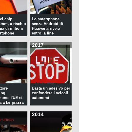
ei chip
Lo smartphone
mm, a rischio
senza Android di
ia di milioni
Huawei arriverà
rtphone
entro la fine
dell'anno
2017
tore
Basta un adesivo per
ing
confondere i veicoli
hone: l'UE si
autonomi
a a far piazza
2014