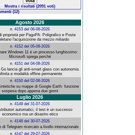
Mostra i risultati (2091 voti)
menti (12)
Agosto 2026
n.
4153 del 06-08-2026
i proprietà per PagoPA: Poligrafico e Poste
letano l'acquisizione da mezzo miliardo
n.
4152 del 05-08-2026
re Windows 11 è un processo lunghissimo:
Microsoft spiega perché
n.
4151 del 04-08-2026
o lancia gli anti-smart glass con autonomia
nfinita e modalità offline permanente
n.
4150 del 02-08-2026
intetiche su mappe di Google Earth: funzione
sospesa dopo appena due giorni
Luglio 2026
n.
4149 del 31-07-2026
stributori automatici, il test è un successo
economico ma un disastro etico
n.
4148 del 30-07-2026
e di Telegram ricercato a livello internazionale
n.
4147 del 29-07-2026