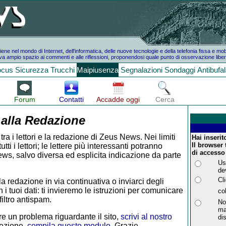
e nel mondo di Internet, dell'informatica, delle nuove tecnologie e della telefonia fissa e mo
a ampio spazio ai commenti e alle riflessioni, proponendosi quale punto di osservazione liber
ocus
Sicurezza
Trucchi
Maipiusenza
Segnalazioni
Sondaggi
Antibufa
Forum
Contatti
Accadde oggi
Cerca
 alla Redazione
tra i lettori e la redazione di Zeus News. Nei limiti
Hai inseri
Il browser 
i i lettori; le lettere più interessanti potranno
di accesso 
ws, salvo diversa ed esplicita indicazione da parte
Us
de
Cl
la redazione in via continuativa o inviarci degli
 i tuoi dati: ti invieremo le istruzioni per comunicare
col
iltro antispam.
No
ma
e un problema riguardante il sito,
scrivi al nostro
di
rezione,
compila questo modulo
. Grazie.