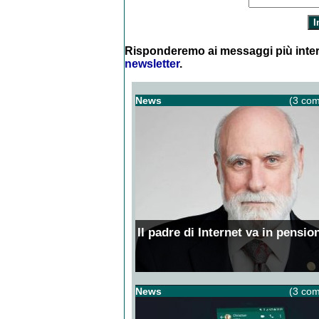
Risponderemo ai messaggi più inter
newsletter
.
News
(3 com
Il padre di Internet va in pensio
News
(3 com