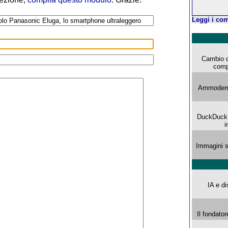
Leggi i com
Cambio d
comp
Ammoderna
DuckDuck G
i
Immagini s
IA e di
Il fondator