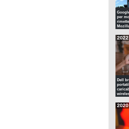
Googl
per mo
rimette
Mozill
2022
Dell br
portati
caricab
wirele
2020