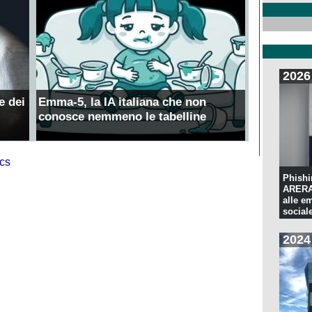
2026
e dei
Emma-5, la IA italiana che non
conosce nemmeno le tabelline
Phishi
ARERA:
alle e
sociale
2024