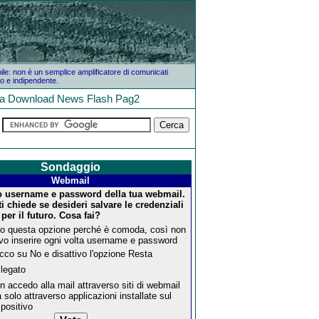
bile: non è un semplice amplificatore di comunicati
o e indipendente.
la
Download
News
Flash
Pag2
Sondaggio
Webmail
to username e password della tua webmail.
ti chiede se desideri salvare le credenziali
per il futuro. Cosa fai?
o questa opzione perché è comoda, così non
vo inserire ogni volta username e password
icco su No e disattivo l'opzione Resta
legato
n accedo alla mail attraverso siti di webmail
 solo attraverso applicazioni installate sul
spositivo