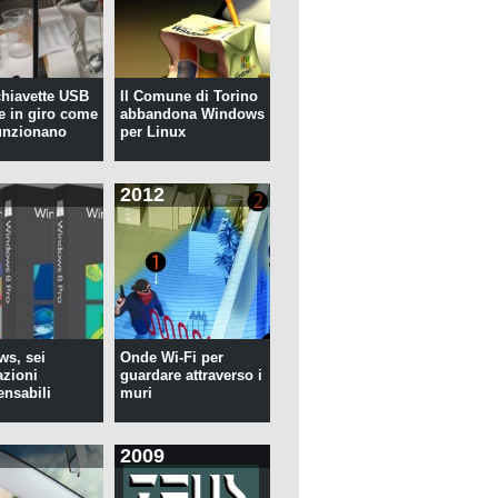
 chiavette USB
Il Comune di Torino
te in giro come
abbandona Windows
unzionano
per Linux
2012
s, sei
Onde Wi-Fi per
azioni
guardare attraverso i
ensabili
muri
2009