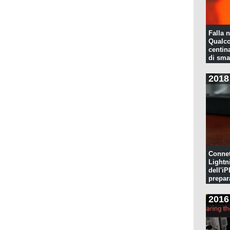
Falla n
Qualco
centina
di sma
2018
Connet
Lightn
dell'iP
prepar
pulita
2016