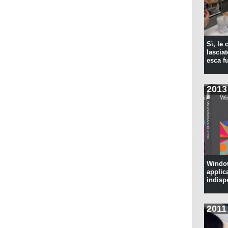
Sì, le
lascia
esca f
2013
Window
applic
indisp
2011