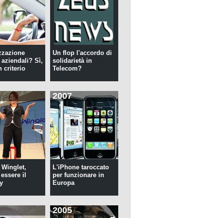
zzazione
Un flop l'accordo di
 aziendali? Sì,
solidarietà in
 criterio
Telecom?
2007
 Winglet,
L'iPhone taroccato
essere il
per funzionare in
y
Europa
2005