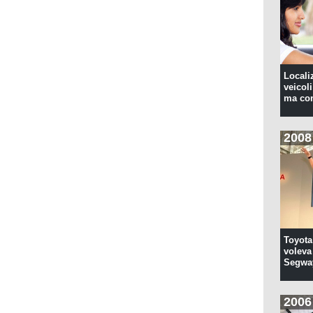
Locali
veicoli
ma con
2008
Toyota
voleva 
Segwa
2006