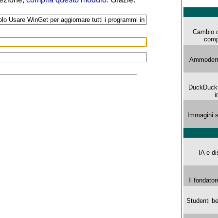
Cambio d
comp
Ammoderna
DuckDuck G
i
Immagini s
IA e di
Il fondator
Studenti be