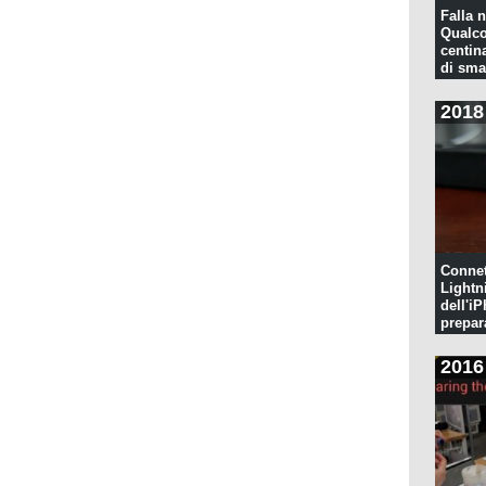
Falla n
Qualco
centina
di sma
2018
Connet
Lightn
dell'iP
prepar
pulita
2016