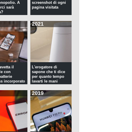
nopolio. A
screenshot di ogni
rci sarà
pagina visitata
a?
2021
evetta il
L'erogatore di
le con
sapone che ti dice
atterie
per quanto tempo
ss incorporato
lavarti le mani
2019