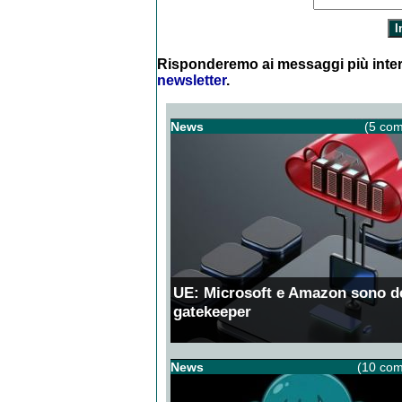
Risponderemo ai messaggi più inter
newsletter
.
News
(5 com
UE: Microsoft e Amazon sono d
gatekeeper
News
(10 com