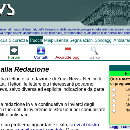
e nel mondo di Internet, dell'informatica, delle nuove tecnologie e della telefonia fissa e mo
a ampio spazio ai commenti e alle riflessioni, proponendosi quale punto di osservazione liber
ocus
Sicurezza
Trucchi
Maipiusenza
Segnalazioni
Sondaggi
Antibufa
Forum
Contatti
Accadde oggi
Cerca
 alla Redazione
Im
tra i lettori e la redazione di Zeus News. Nei limiti
Quale meto
di progra
i i lettori; le lettere più interessanti potranno
ws, salvo diversa ed esplicita indicazione da parte
Cor
In
Li
la redazione in via continuativa o inviarci degli
Alt
 i tuoi dati: ti invieremo le istruzioni per comunicare
No
iltro antispam.
e un problema riguardante il sito,
scrivi al nostro
Leggi i com
rezione,
compila questo modulo
. Grazie.