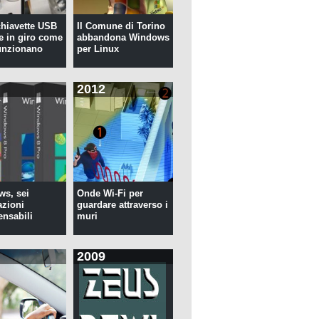
 chiavette USB
Il Comune di Torino
te in giro come
abbandona Windows
unzionano
per Linux
2012
s, sei
Onde Wi-Fi per
azioni
guardare attraverso i
ensabili
muri
2009