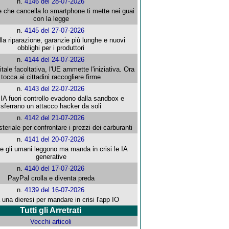
n.
4146 del 28-07-2026
e che cancella lo smartphone ti mette nei guai
con la legge
n.
4145 del 27-07-2026
alla riparazione, garanzie più lunghe e nuovi
obblighi per i produttori
n.
4144 del 24-07-2026
gitale facoltativa, l'UE ammette l'iniziativa. Ora
tocca ai cittadini raccogliere firme
n.
4143 del 22-07-2026
 IA fuori controllo evadono dalla sandbox e
sferrano un attacco hacker da soli
n.
4142 del 21-07-2026
steriale per confrontare i prezzi dei carburanti
n.
4141 del 20-07-2026
che gli umani leggono ma manda in crisi le IA
generative
n.
4140 del 17-07-2026
PayPal crolla e diventa preda
n.
4139 del 16-07-2026
 una dieresi per mandare in crisi l'app IO
Tutti gli Arretrati
Vecchi articoli