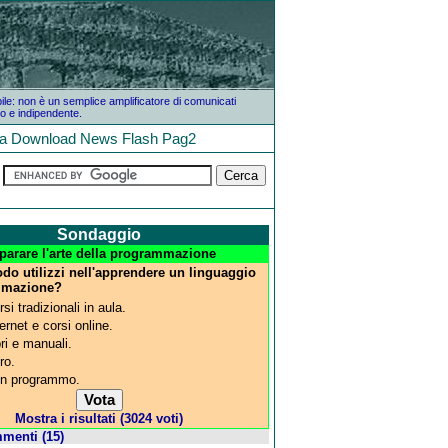
bile: non è un semplice amplificatore di comunicati
o e indipendente.
la
Download
News
Flash
Pag2
Sondaggio
parare l'arte della programmazione
do utilizzi nell'apprendere un linguaggio
mmazione?
si tradizionali in aula.
ternet e corsi online.
bri e manuali.
ro.
n programmo.
Mostra i risultati (3024 voti)
menti (15)