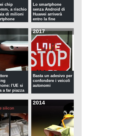
ei chip
Lo smartphone
mm, a rischio
senza Android di
ia di milioni
Huawei arriverà
rtphone
entro la fine
dell'anno
2017
tore
Basta un adesivo per
ing
confondere i veicoli
hone: l'UE si
autonomi
a a far piazza
2014