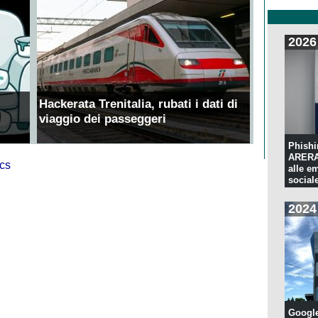
2026
Hackerata Trenitalia, rubati i dati di
viaggio dei passeggeri
Phishi
ARERA:
alle e
sociale
2024
Googl