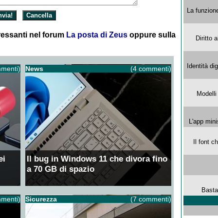
La funzion
essanti nel forum
La posta di Zeus
oppure sulla
Diritto 
Identità di
menti)
News
(4 commenti)
Modelli
L'app mini
Il font 
ei
Il bug in Windows 11 che divora fino
a 70 GB di spazio
Basta
menti)
Sicurezza
(7 commenti)