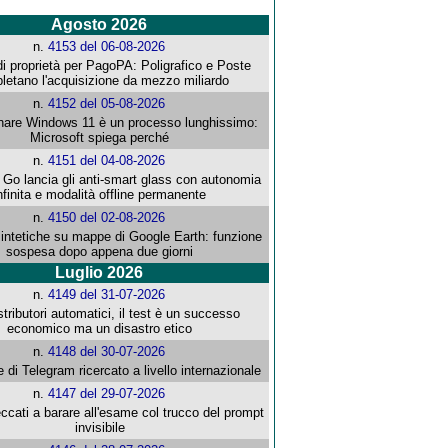
Agosto 2026
n.
4153 del 06-08-2026
i proprietà per PagoPA: Poligrafico e Poste
letano l'acquisizione da mezzo miliardo
n.
4152 del 05-08-2026
re Windows 11 è un processo lunghissimo:
Microsoft spiega perché
n.
4151 del 04-08-2026
o lancia gli anti-smart glass con autonomia
nfinita e modalità offline permanente
n.
4150 del 02-08-2026
intetiche su mappe di Google Earth: funzione
sospesa dopo appena due giorni
Luglio 2026
n.
4149 del 31-07-2026
stributori automatici, il test è un successo
economico ma un disastro etico
n.
4148 del 30-07-2026
e di Telegram ricercato a livello internazionale
n.
4147 del 29-07-2026
ccati a barare all'esame col trucco del prompt
invisibile