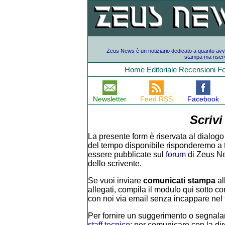
Zeus News è un notiziario dedicato a quanto avvien
stampa ma riserv
Home
Editoriale
Recensioni
F
Newsletter
Feed RSS
Facebook
Scrivi
La presente form è riservata al dialogo 
del tempo disponibile risponderemo a tutt
essere pubblicate sul
forum
di Zeus Ne
dello scrivente.
Se vuoi inviare
comunicati stampa
al
allegati, compila il modulo qui sotto con
con noi via email senza incappare nel f
Per fornire un suggerimento o segnalar
staff tecnico
; per comunicare con la di