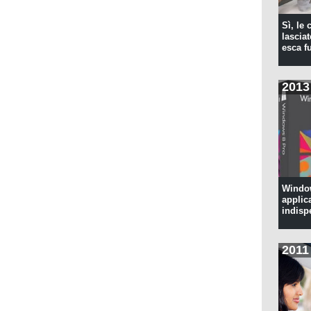
Sì, le
lascia
esca f
2013
Window
applic
indisp
2011