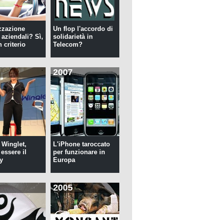
zzazione
Un flop l'accordo di
 aziendali? Sì,
solidarietà in
 criterio
Telecom?
2007
 Winglet,
L'iPhone taroccato
essere il
per funzionare in
y
Europa
2005