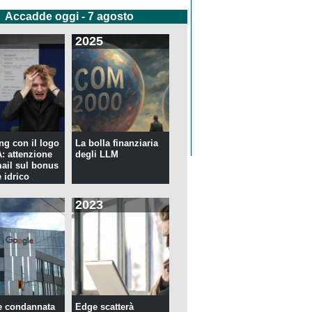
Accadde oggi - 7 agosto
2025
ng con il logo
La bolla finanziaria
 attenzione
degli LLM
mail sul bonus
 idrico
2023
e condannata
Edge scatterà