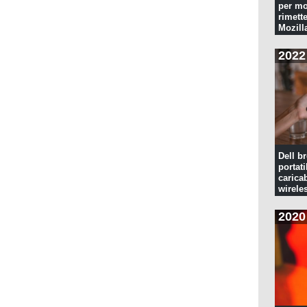
per mo
rimette
Mozill
2022
Dell br
portati
caricab
wirele
2020