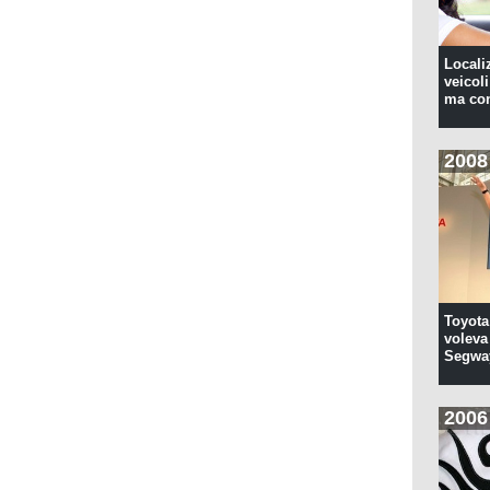
Locali
veicoli
ma con
2008
Toyota
voleva 
Segwa
2006