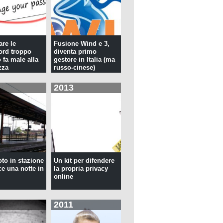
re le
Fusione Wind e 3,
rd troppo
diventa primo
 fa male alla
gestore in Italia (ma
zza
russo-cinese)
2013
oto in stazione
Un kit per difendere
ce una notte in
la propria privacy
online
2011