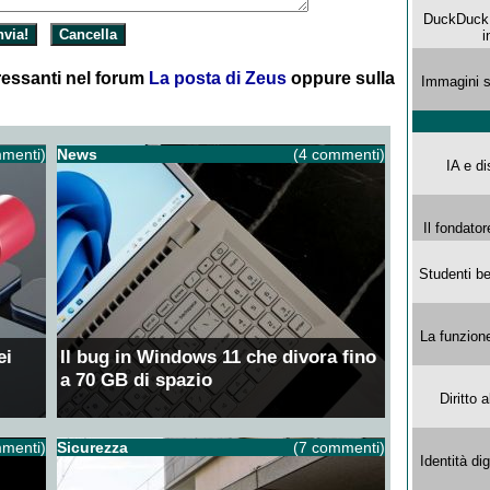
DuckDuck G
i
essanti nel forum
La posta di Zeus
oppure sulla
Immagini s
menti)
News
(4 commenti)
IA e di
Il fondator
Studenti be
La funzion
ei
Il bug in Windows 11 che divora fino
a 70 GB di spazio
Diritto 
menti)
Sicurezza
(7 commenti)
Identità di