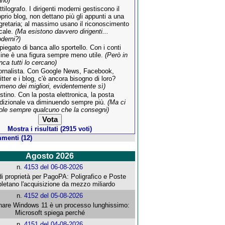
no)
ttilografo. I dirigenti moderni gestiscono il
oprio blog, non dettano più gli appunti a una
gretaria; al massimo usano il riconoscimento
cale.
(Ma esistono davvero dirigenti...
derni?)
piegato di banca allo sportello. Con i conti
line è una figura sempre meno utile.
(Però in
nca tutti lo cercano)
ornalista. Con Google News, Facebook,
itter e i blog, c'è ancora bisogno di loro?
lmeno dei migliori, evidentemente sì)
stino. Con la posta elettronica, la posta
adizionale va diminuendo sempre più.
(Ma ci
ole sempre qualcuno che la consegni)
Mostra i risultati (2915 voti)
menti (12)
Agosto 2026
n.
4153 del 06-08-2026
i proprietà per PagoPA: Poligrafico e Poste
letano l'acquisizione da mezzo miliardo
n.
4152 del 05-08-2026
re Windows 11 è un processo lunghissimo:
Microsoft spiega perché
n.
4151 del 04-08-2026