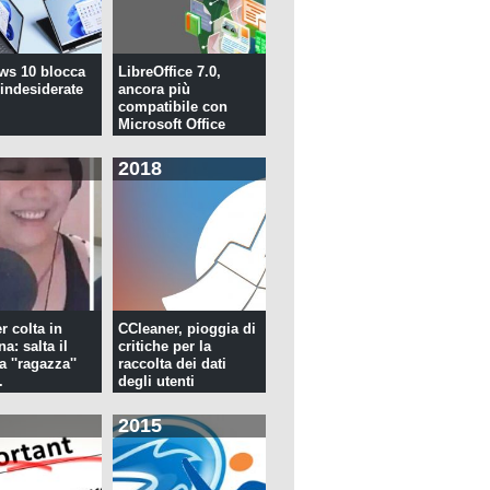
ws 10 blocca
LibreOffice 7.0,
 indesiderate
ancora più
compatibile con
Microsoft Office
2018
r colta in
CCleaner, pioggia di
a: salta il
critiche per la
la ''ragazza''
raccolta dei dati
.
degli utenti
2015