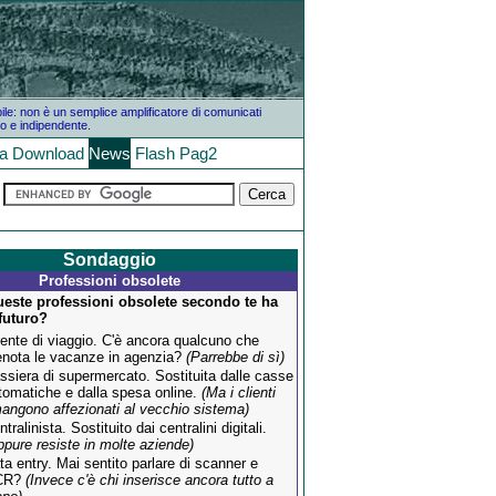
bile: non è un semplice amplificatore di comunicati
o e indipendente.
la
Download
News
Flash
Pag2
Sondaggio
Professioni obsolete
ueste professioni obsolete secondo te ha
futuro?
ente di viaggio. C'è ancora qualcuno che
enota le vacanze in agenzia?
(Parrebbe di sì)
ssiera di supermercato. Sostituita dalle casse
tomatiche e dalla spesa online.
(Ma i clienti
mangono affezionati al vecchio sistema)
tralinista. Sostituito dai centralini digitali.
ppure resiste in molte aziende)
ta entry. Mai sentito parlare di scanner e
CR?
(Invece c'è chi inserisce ancora tutto a