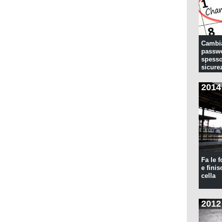
Cambia
passwo
spesso
sicure
2014
Fa le f
e finis
cella
2012