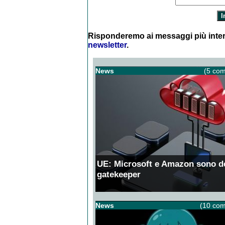
Risponderemo ai messaggi più inter
newsletter
.
News
(5 com
UE: Microsoft e Amazon sono d
gatekeeper
News
(10 com