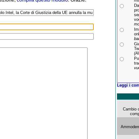
ma
Da
pr
se
vo
mo
Im
on
ba
Gi
Tw
(A
Po
tr
vu
Leggi i com
Cambio d
comp
Ammoderna