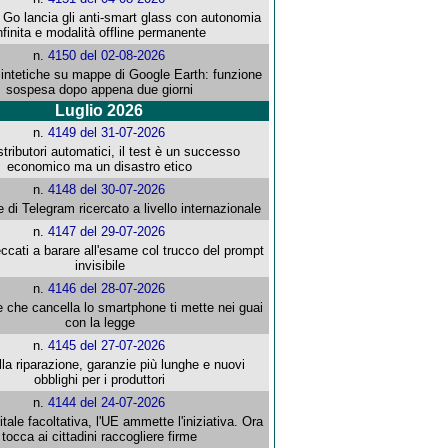
o lancia gli anti-smart glass con autonomia
nfinita e modalità offline permanente
n.
4150 del 02-08-2026
intetiche su mappe di Google Earth: funzione
sospesa dopo appena due giorni
Luglio 2026
n.
4149 del 31-07-2026
stributori automatici, il test è un successo
economico ma un disastro etico
n.
4148 del 30-07-2026
e di Telegram ricercato a livello internazionale
n.
4147 del 29-07-2026
ccati a barare all'esame col trucco del prompt
invisibile
n.
4146 del 28-07-2026
e che cancella lo smartphone ti mette nei guai
con la legge
n.
4145 del 27-07-2026
alla riparazione, garanzie più lunghe e nuovi
obblighi per i produttori
n.
4144 del 24-07-2026
gitale facoltativa, l'UE ammette l'iniziativa. Ora
tocca ai cittadini raccogliere firme