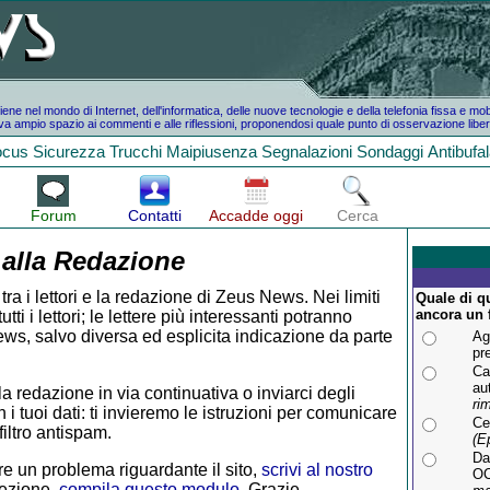
e nel mondo di Internet, dell'informatica, delle nuove tecnologie e della telefonia fissa e mo
a ampio spazio ai commenti e alle riflessioni, proponendosi quale punto di osservazione liber
ocus
Sicurezza
Trucchi
Maipiusenza
Segnalazioni
Sondaggi
Antibufa
Forum
Contatti
Accadde oggi
Cerca
 alla Redazione
tra i lettori e la redazione di Zeus News. Nei limiti
Quale di q
ancora un 
i i lettori; le lettere più interessanti potranno
ws, salvo diversa ed esplicita indicazione da parte
Ag
pr
Ca
au
la redazione in via continuativa o inviarci degli
ri
 i tuoi dati: ti invieremo le istruzioni per comunicare
Cen
iltro antispam.
(E
Da
e un problema riguardante il sito,
scrivi al nostro
O
rezione,
compila questo modulo
. Grazie.