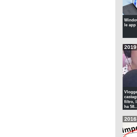
Windo
le app
2019
Vlogge
castagn
filtro, 
ha 58..
2016