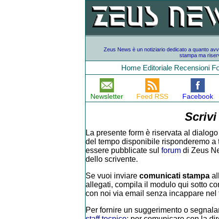
Zeus News è un notiziario dedicato a quanto avvien
stampa ma riserv
Home
Editoriale
Recensioni
F
Newsletter
Feed RSS
Facebook
Scrivi
La presente form è riservata al dialogo 
del tempo disponibile risponderemo a tutt
essere pubblicate sul
forum
di Zeus Ne
dello scrivente.
Se vuoi inviare
comunicati stampa
al
allegati, compila il modulo qui sotto con
con noi via email senza incappare nel f
Per fornire un suggerimento o segnalar
staff tecnico
; per comunicare con la di