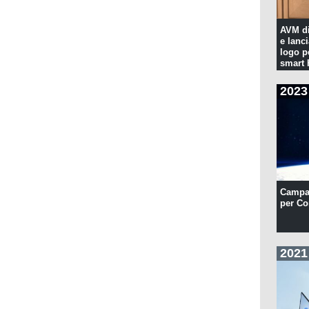
AVM di
e lanc
logo p
smart
2023
Campa
per Co
2021