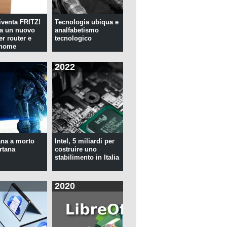
venta FRITZ!
Tecnologia ubiqua e
ia un nuovo
analfabetismo
er router e
tecnologico
 home
2022
na a morto
Intel, 5 miliardi per
rtana
costruire uno
stabilimento in Italia
2020