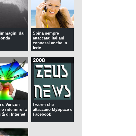
immagini dal
Spina sempre
sonda
attaccata: italiani
connessi anche in
ferie
2008
 e Verizon
I worm che
o ridefinire la
attaccano MySpace e
ità di Internet
Facebook