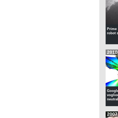
Prime 
robot 
2010
Google
voglion
neutral
2007