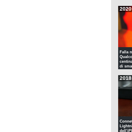
2020
Falla n
Qualco
centina
di sma
2018
Connet
Lightn
dell'iP