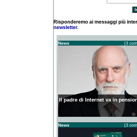
Risponderemo ai messaggi più inter
newsletter
.
News
(3 com
Il padre di Internet va in pensio
News
(3 com