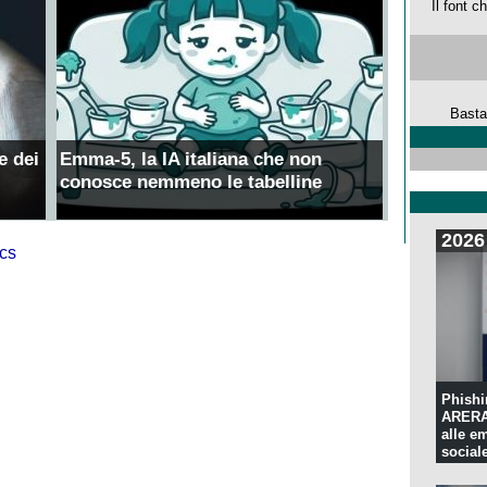
Il font 
Basta
e dei
Emma-5, la IA italiana che non
conosce nemmeno le tabelline
2026
Phishi
ARERA:
alle e
sociale