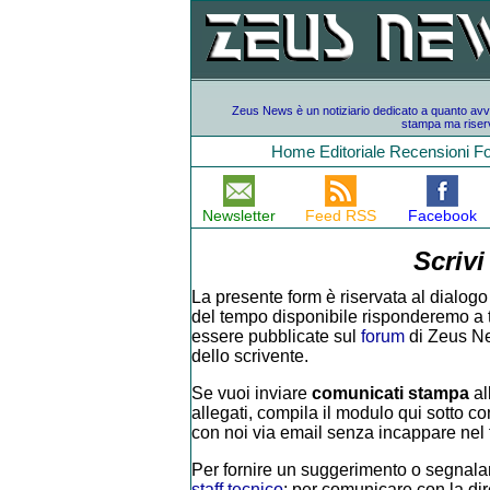
Zeus News è un notiziario dedicato a quanto avvien
stampa ma riserv
Home
Editoriale
Recensioni
F
Newsletter
Feed RSS
Facebook
Scrivi
La presente form è riservata al dialogo 
del tempo disponibile risponderemo a tutt
essere pubblicate sul
forum
di Zeus Ne
dello scrivente.
Se vuoi inviare
comunicati stampa
al
allegati, compila il modulo qui sotto con
con noi via email senza incappare nel f
Per fornire un suggerimento o segnalar
staff tecnico
; per comunicare con la di