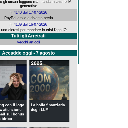
che gli umani leggono ma manda in crisi le IA
generative
n.
4140 del 17-07-2026
PayPal crolla e diventa preda
n.
4139 del 16-07-2026
 una dieresi per mandare in crisi l'app IO
Tutti gli Arretrati
Vecchi articoli
Accadde oggi - 7 agosto
2025
ng con il logo
La bolla finanziaria
 attenzione
degli LLM
mail sul bonus
 idrico