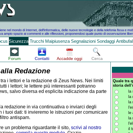
e nel mondo di Internet, dell'informatica, delle nuove tecnologie e della telefonia fissa e mo
a ampio spazio ai commenti e alle riflessioni, proponendosi quale punto di osservazione liber
ocus
Sicurezza
Trucchi
Maipiusenza
Segnalazioni
Sondaggi
Antibufa
Forum
Contatti
Accadde oggi
Cerca
 alla Redazione
tra i lettori e la redazione di Zeus News. Nei limiti
Quale tra q
storia dell
i i lettori; le lettere più interessanti potranno
ws, salvo diversa ed esplicita indicazione da parte
la 
la
la
la redazione in via continuativa o inviarci degli
l'
 i tuoi dati: ti invieremo le istruzioni per comunicare
le
iltro antispam.
la
l'e
e un problema riguardante il sito,
scrivi al nostro
il 
rezione,
compila questo modulo
. Grazie.