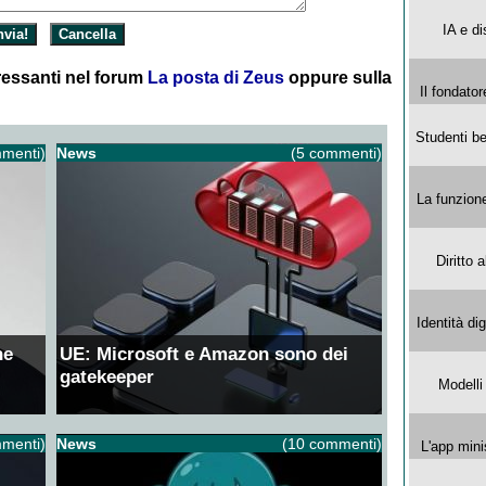
IA e di
essanti nel forum
La posta di Zeus
oppure sulla
Il fondator
Studenti be
menti)
News
(5 commenti)
La funzion
Diritto 
Identità di
ne
UE: Microsoft e Amazon sono dei
gatekeeper
Modelli
menti)
News
(10 commenti)
L'app mini