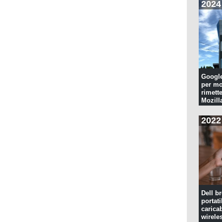
2024
Googl
per mo
rimette
Mozill
2022
Dell br
portati
caricab
wirele