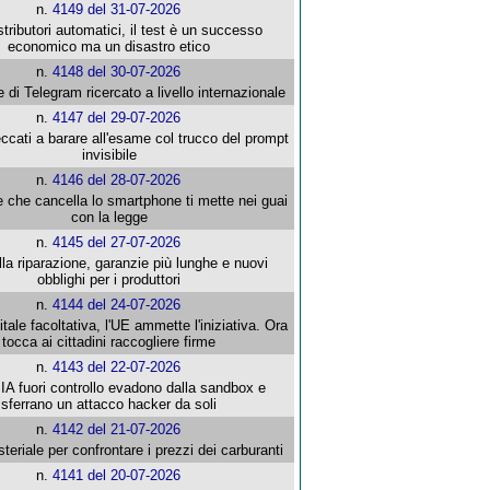
n.
4149 del 31-07-2026
stributori automatici, il test è un successo
economico ma un disastro etico
n.
4148 del 30-07-2026
e di Telegram ricercato a livello internazionale
n.
4147 del 29-07-2026
ccati a barare all'esame col trucco del prompt
invisibile
n.
4146 del 28-07-2026
e che cancella lo smartphone ti mette nei guai
con la legge
n.
4145 del 27-07-2026
alla riparazione, garanzie più lunghe e nuovi
obblighi per i produttori
n.
4144 del 24-07-2026
gitale facoltativa, l'UE ammette l'iniziativa. Ora
tocca ai cittadini raccogliere firme
n.
4143 del 22-07-2026
 IA fuori controllo evadono dalla sandbox e
sferrano un attacco hacker da soli
n.
4142 del 21-07-2026
steriale per confrontare i prezzi dei carburanti
n.
4141 del 20-07-2026