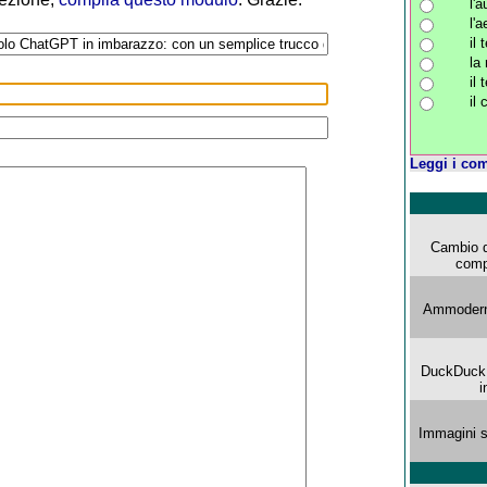
l'
l'
il 
la 
il 
il
Leggi i com
Cambio d
comp
Ammoderna
DuckDuck G
i
Immagini s