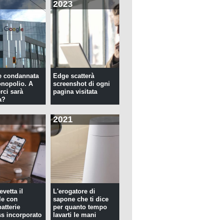
2023
e condannata
Edge scatterà
nopolio. A
screenshot di ogni
rci sarà
pagina visitata
a?
2021
evetta il
L'erogatore di
le con
sapone che ti dice
atterie
per quanto tempo
ss incorporato
lavarti le mani