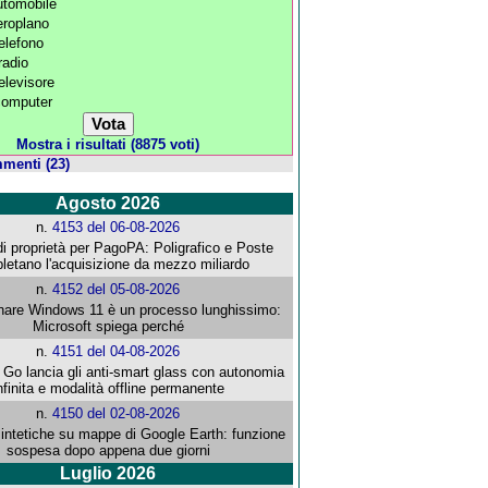
automobile
aeroplano
telefono
radio
televisore
 computer
Mostra i risultati (8875 voti)
menti (23)
Agosto 2026
n.
4153 del 06-08-2026
i proprietà per PagoPA: Poligrafico e Poste
letano l'acquisizione da mezzo miliardo
n.
4152 del 05-08-2026
re Windows 11 è un processo lunghissimo:
Microsoft spiega perché
n.
4151 del 04-08-2026
o lancia gli anti-smart glass con autonomia
nfinita e modalità offline permanente
n.
4150 del 02-08-2026
intetiche su mappe di Google Earth: funzione
sospesa dopo appena due giorni
Luglio 2026