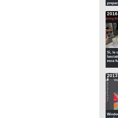
prepar
pulita
2016
Sì, le
lascia
esca f
2013
Window