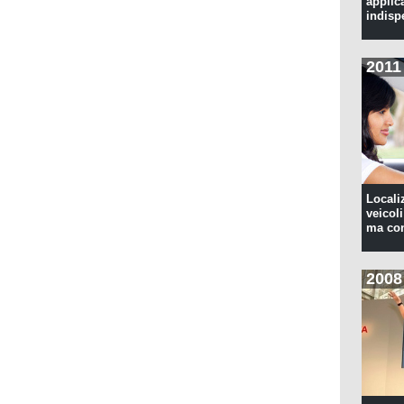
applic
indisp
2011
Locali
veicoli
ma con
2008