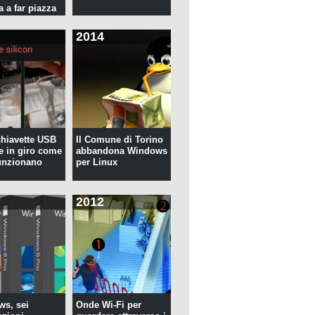
a a far piazza
2014
 chiavette USB
Il Comune di Torino
te in giro come
abbandona Windows
unzionano
per Linux
2012
s, sei
Onde Wi-Fi per