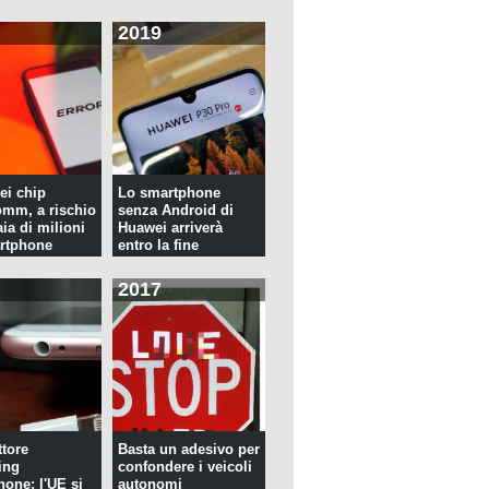
2019
ei chip
Lo smartphone
mm, a rischio
senza Android di
ia di milioni
Huawei arriverà
rtphone
entro la fine
dell'anno
2017
tore
Basta un adesivo per
ing
confondere i veicoli
hone: l'UE si
autonomi