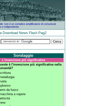
bile: non è un semplice amplificatore di comunicati
o e indipendente.
la
Download
News
Flash
Pag2
Sondaggio
L'invenzione più significativa
ueste è l'invenzione più significativa nella
'umanità?
scrittura
 metallurgia
 ruota
esplosivo
 armi da fuoco
 macchina a vapore
lettricità
treno