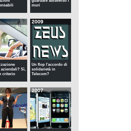
azioni
guardare attraverso i
ensabili
muri
2009
zzazione
Un flop l'accordo di
 aziendali? Sì,
solidarietà in
 criterio
Telecom?
2007