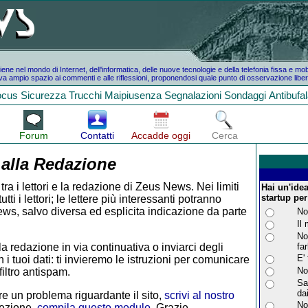
e nel mondo di Internet, dell'informatica, delle nuove tecnologie e della telefonia fissa e mo
a ampio spazio ai commenti e alle riflessioni, proponendosi quale punto di osservazione liber
ocus
Sicurezza
Trucchi
Maipiusenza
Segnalazioni
Sondaggi
Antibufa
Forum
Contatti
Accadde oggi
Cerca
 alla Redazione
tra i lettori e la redazione di Zeus News. Nei limiti
Hai un'idea
startup per
i i lettori; le lettere più interessanti potranno
ws, salvo diversa ed esplicita indicazione da parte
No
Il
No
la redazione in via continuativa o inviarci degli
far
E'
 i tuoi dati: ti invieremo le istruzioni per comunicare
No
iltro antispam.
Sa
da
e un problema riguardante il sito,
scrivi al nostro
No
rezione,
compila questo modulo
. Grazie.