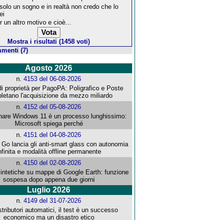
 solo un sogno e in realtà non credo che lo
ei
r un altro motivo e cioè...
Mostra i risultati (1458 voti)
menti (7)
Agosto 2026
n.
4153 del 06-08-2026
i proprietà per PagoPA: Poligrafico e Poste
letano l'acquisizione da mezzo miliardo
n.
4152 del 05-08-2026
re Windows 11 è un processo lunghissimo:
Microsoft spiega perché
n.
4151 del 04-08-2026
o lancia gli anti-smart glass con autonomia
nfinita e modalità offline permanente
n.
4150 del 02-08-2026
intetiche su mappe di Google Earth: funzione
sospesa dopo appena due giorni
Luglio 2026
n.
4149 del 31-07-2026
stributori automatici, il test è un successo
economico ma un disastro etico