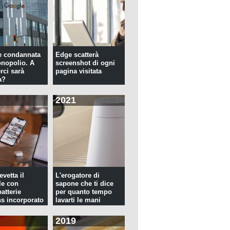
e condannata
Edge scatterà
nopolio. A
screenshot di ogni
rci sarà
pagina visitata
a?
2021
evetta il
L'erogatore di
le con
sapone che ti dice
atterie
per quanto tempo
ss incorporato
lavarti le mani
2019