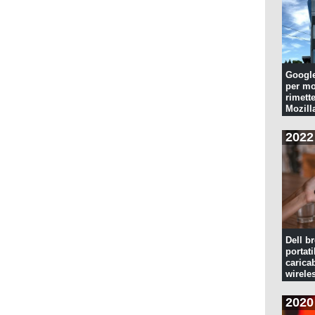
Googl
per mo
rimette
Mozill
2022
Dell br
portati
caricab
wirele
2020