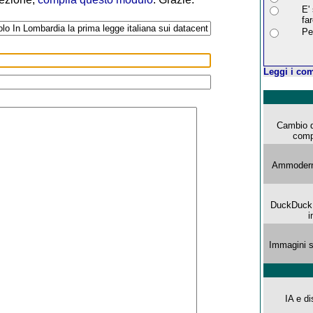
E'
far
Pe
Leggi i com
Cambio d
comp
Ammoderna
DuckDuck G
i
Immagini s
IA e di