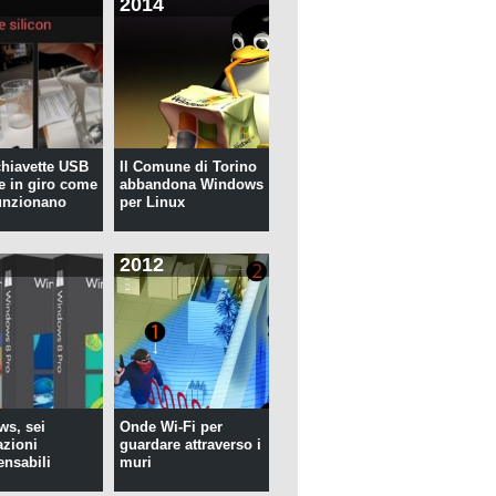
2014
 chiavette USB
Il Comune di Torino
te in giro come
abbandona Windows
unzionano
per Linux
2012
s, sei
Onde Wi-Fi per
azioni
guardare attraverso i
ensabili
muri