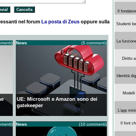
Il fondator
essanti nel forum
La posta di Zeus
oppure sulla
Studenti be
La funzion
menti)
News
(5 commenti)
Diritto 
Identità di
Modelli
ne
UE: Microsoft e Amazon sono dei
gatekeeper
L'app mini
Il font 
menti)
News
(10 commenti)