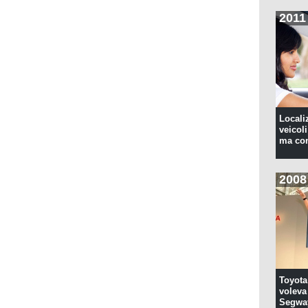
2011
Locali
veicoli
ma con
2008
Toyota
voleva 
Segwa