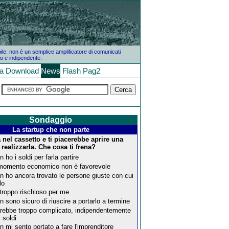
bile: non è un semplice amplificatore di comunicati
o e indipendente.
la
Download
News
Flash
Pag2
Sondaggio
La startup che non parte
 nel cassetto e ti piacerebbe aprire una
 realizzarla. Che cosa ti frena?
n ho i soldi per farla partire
 momento economico non è favorevole
n ho ancora trovato le persone giuste con cui
lo
 troppo rischioso per me
n sono sicuro di riuscire a portarlo a termine
rebbe troppo complicato, indipendentemente
i soldi
n mi sento portato a fare l'imprenditore