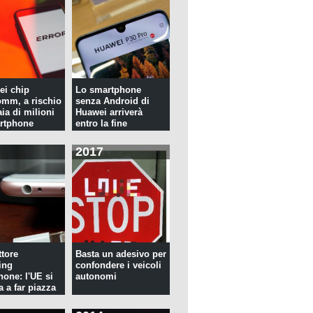
ei chip
Lo smartphone
mm, a rischio
senza Android di
ia di milioni
Huawei arriverà
rtphone
entro la fine
dell'anno
2017
tore
Basta un adesivo per
ing
confondere i veicoli
hone: l'UE si
autonomi
a a far piazza