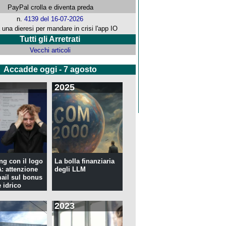
PayPal crolla e diventa preda
n.
4139 del 16-07-2026
 una dieresi per mandare in crisi l'app IO
Tutti gli Arretrati
Vecchi articoli
Accadde oggi - 7 agosto
2025
ng con il logo
La bolla finanziaria
 attenzione
degli LLM
mail sul bonus
 idrico
2023