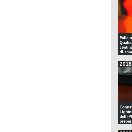
Falla n
Qualco
centina
di sma
2018
Connet
Lightn
dell'iP
prepar
pulita