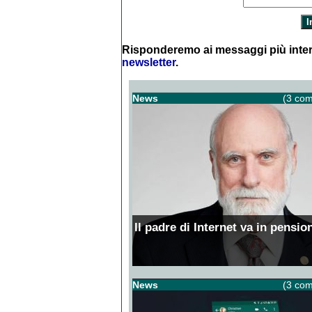
Risponderemo ai messaggi più inter
newsletter
.
News
(3 com
Il padre di Internet va in pensio
News
(3 com