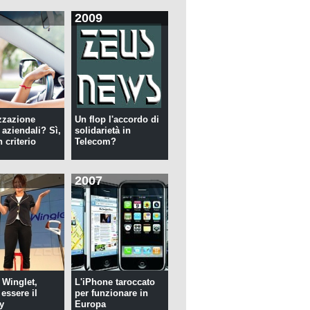
2009
zzazione
Un flop l'accordo di
 aziendali? Sì,
solidarietà in
 criterio
Telecom?
2007
 Winglet,
L'iPhone taroccato
essere il
per funzionare in
y
Europa