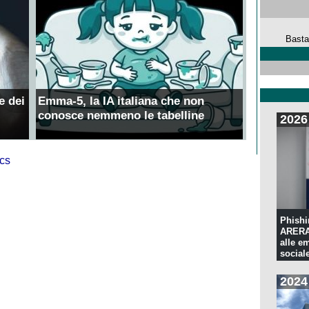
Basta
e dei
Emma-5, la IA italiana che non
conosce nemmeno le tabelline
2026
Phishi
ARERA:
alle e
sociale
2024