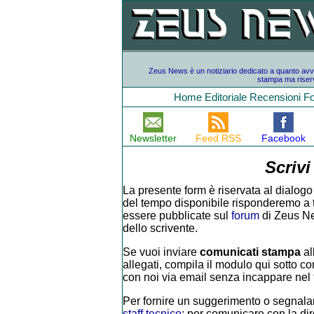
Zeus News è un notiziario dedicato a quanto avvien
stampa ma riserv
Home
Editoriale
Recensioni
F
Newsletter
Feed RSS
Facebook
Scrivi
La presente form è riservata al dialogo 
del tempo disponibile risponderemo a tutt
essere pubblicate sul
forum
di Zeus Ne
dello scrivente.
Se vuoi inviare
comunicati stampa
al
allegati, compila il modulo qui sotto con
con noi via email senza incappare nel f
Per fornire un suggerimento o segnalar
staff tecnico
; per comunicare con la di