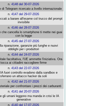
n.
4148 del 30-07-2026
e di Telegram ricercato a livello internazionale
n.
4147 del 29-07-2026
ccati a barare all'esame col trucco del prompt
invisibile
n.
4146 del 28-07-2026
e che cancella lo smartphone ti mette nei guai
con la legge
n.
4145 del 27-07-2026
alla riparazione, garanzie più lunghe e nuovi
obblighi per i produttori
n.
4144 del 24-07-2026
gitale facoltativa, l'UE ammette l'iniziativa. Ora
tocca ai cittadini raccogliere firme
n.
4143 del 22-07-2026
 IA fuori controllo evadono dalla sandbox e
sferrano un attacco hacker da soli
n.
4142 del 21-07-2026
steriale per confrontare i prezzi dei carburanti
n.
4141 del 20-07-2026
che gli umani leggono ma manda in crisi le IA
generative
n.
4140 del 17-07-2026