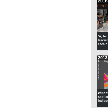
2016
Sì, le
lascia
esca f
2013
Window
applic
indisp