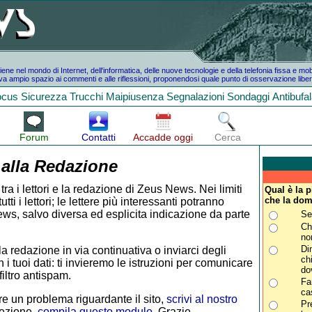
e nel mondo di Internet, dell'informatica, delle nuove tecnologie e della telefonia fissa e mo
a ampio spazio ai commenti e alle riflessioni, proponendosi quale punto di osservazione liber
ocus
Sicurezza
Trucchi
Maipiusenza
Segnalazioni
Sondaggi
Antibufa
Forum
Contatti
Accadde oggi
Cerca
 alla Redazione
tra i lettori e la redazione di Zeus News. Nei limiti
Qual è la 
che la dom
i i lettori; le lettere più interessanti potranno
ws, salvo diversa ed esplicita indicazione da parte
Se
Ch
no
Di
la redazione in via continuativa o inviarci degli
ch
 i tuoi dati: ti invieremo le istruzioni per comunicare
do
iltro antispam.
Fa
ca
e un problema riguardante il sito,
scrivi al nostro
Pr
rezione,
compila questo modulo
. Grazie.