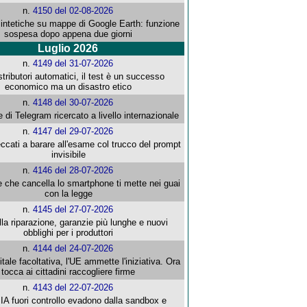
n.
4150 del 02-08-2026
intetiche su mappe di Google Earth: funzione
sospesa dopo appena due giorni
Luglio 2026
n.
4149 del 31-07-2026
stributori automatici, il test è un successo
economico ma un disastro etico
n.
4148 del 30-07-2026
e di Telegram ricercato a livello internazionale
n.
4147 del 29-07-2026
ccati a barare all'esame col trucco del prompt
invisibile
n.
4146 del 28-07-2026
e che cancella lo smartphone ti mette nei guai
con la legge
n.
4145 del 27-07-2026
alla riparazione, garanzie più lunghe e nuovi
obblighi per i produttori
n.
4144 del 24-07-2026
gitale facoltativa, l'UE ammette l'iniziativa. Ora
tocca ai cittadini raccogliere firme
n.
4143 del 22-07-2026
 IA fuori controllo evadono dalla sandbox e