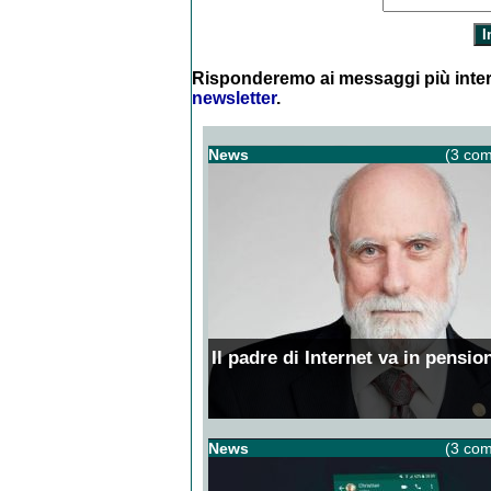
Risponderemo ai messaggi più inter
newsletter
.
News
(3 com
Il padre di Internet va in pensio
News
(3 com