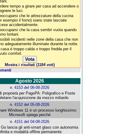
tani.
rdere tempo a girare per casa ad accendere o
egnere le luci.
eoccuparsi che le attrezzature della cucina
er esempio il forno) siano state lasciate
cese accidentalmente.
eoccuparsi che la casa sembri vuota quando
amo lontani.
ssibili incidenti nelle zone della casa che non
no adeguatamente illuminate durante la notte.
 casa è troppo calda o troppo fredda per il
vuto comfort.
Mostra i risultati (1184 voti)
mmenti
Agosto 2026
n.
4153 del 06-08-2026
i proprietà per PagoPA: Poligrafico e Poste
letano l'acquisizione da mezzo miliardo
n.
4152 del 05-08-2026
re Windows 11 è un processo lunghissimo:
Microsoft spiega perché
n.
4151 del 04-08-2026
o lancia gli anti-smart glass con autonomia
nfinita e modalità offline permanente