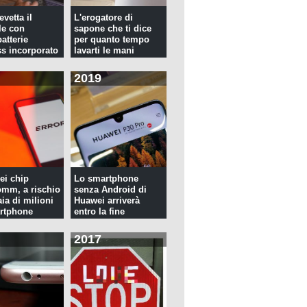
evetta il
L'erogatore di
le con
sapone che ti dice
atterie
per quanto tempo
ss incorporato
lavarti le mani
2019
ei chip
Lo smartphone
mm, a rischio
senza Android di
ia di milioni
Huawei arriverà
rtphone
entro la fine
dell'anno
2017