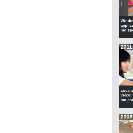
Window
applic
indisp
2011
Locali
veicoli
ma con
2008