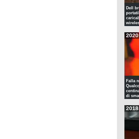
Dell br
portati
caricab
wirele
2020
Falla n
Qualco
centina
di sma
2018