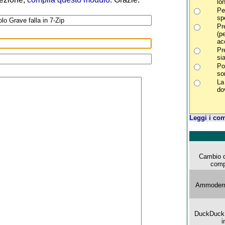
lon
Pe
sp
Pr
(p
ac
Pr
si
Po
so
La
do
Leggi i co
Cambio d
comp
Ammoderna
DuckDuck G
i