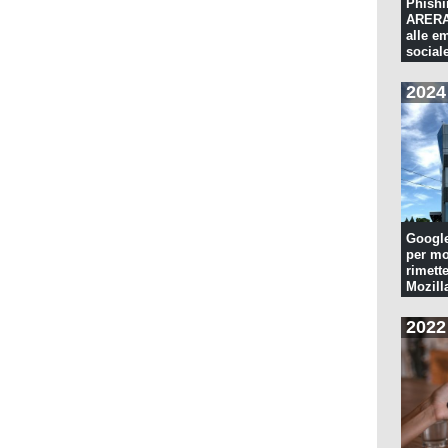
Phishi
ARERA:
alle e
sociale
2024
Googl
per mo
rimette
Mozill
2022