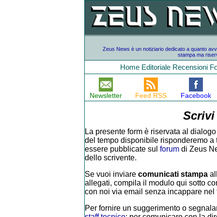
Zeus News è un notiziario dedicato a quanto avvien
stampa ma riserv
Home
Editoriale
Recensioni
F
Newsletter
Feed RSS
Facebook
Scrivi
La presente form è riservata al dialogo 
del tempo disponibile risponderemo a tutt
essere pubblicate sul
forum
di Zeus Ne
dello scrivente.
Se vuoi inviare
comunicati stampa
al
allegati, compila il modulo qui sotto con
con noi via email senza incappare nel f
Per fornire un suggerimento o segnalar
staff tecnico
; per comunicare con la di