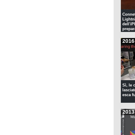
Connet
Lightn
dell'iP
prepar
pulita
2016
Sì, le
lascia
esca f
2013