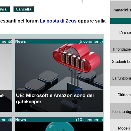
Immagini s
essanti nel forum
La posta di Zeus
oppure sulla
IA e di
menti)
News
(5 commenti)
Il fondator
Studenti be
La funzion
ne
UE: Microsoft e Amazon sono dei
Diritto 
gatekeeper
Identità di
menti)
News
(10 commenti)
Modelli