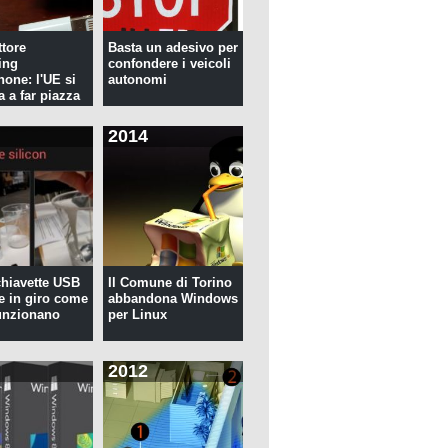
tore
Basta un adesivo per
ing
confondere i veicoli
hone: l'UE si
autonomi
a a far piazza
2014
 chiavette USB
Il Comune di Torino
te in giro come
abbandona Windows
unzionano
per Linux
2012