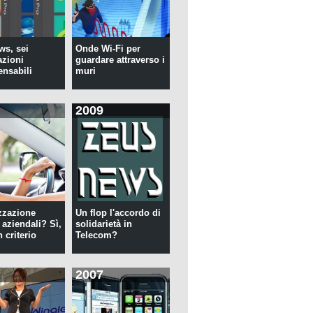
s, sei
Onde Wi-Fi per
azioni
guardare attraverso i
ensabili
muri
2009
zzazione
Un flop l'accordo di
 aziendali? Sì,
solidarietà in
 criterio
Telecom?
2007