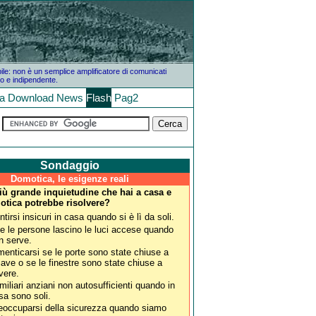
bile: non è un semplice amplificatore di comunicati
o e indipendente.
la
Download
News
Flash
Pag2
Sondaggio
Domotica, le esigenze reali
più grande inquietudine che hai a casa e
otica potrebbe risolvere?
ntirsi insicuri in casa quando si è lì da soli.
e le persone lascino le luci accese quando
n serve.
menticarsi se le porte sono state chiuse a
iave o se le finestre sono state chiuse a
vere.
miliari anziani non autosufficienti quando in
sa sono soli.
eoccuparsi della sicurezza quando siamo