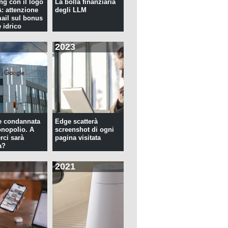
ng con il logo
La bolla finanziaria
 attenzione
degli LLM
mail sul bonus
 idrico
2023
e condannata
Edge scatterà
nopolio. A
screenshot di ogni
rci sarà
pagina visitata
a?
2021