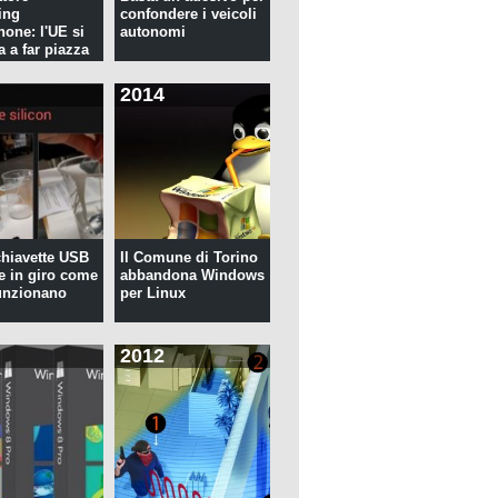
ing
confondere i veicoli
hone: l'UE si
autonomi
a a far piazza
2014
 chiavette USB
Il Comune di Torino
te in giro come
abbandona Windows
unzionano
per Linux
2012