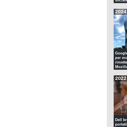
sociale
2024
Googl
per mo
rimette
Mozill
2022
Dell br
portati