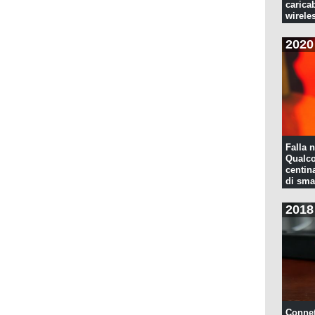
caricab
wirele
2020
Falla n
Qualco
centina
di sma
2018
Connet