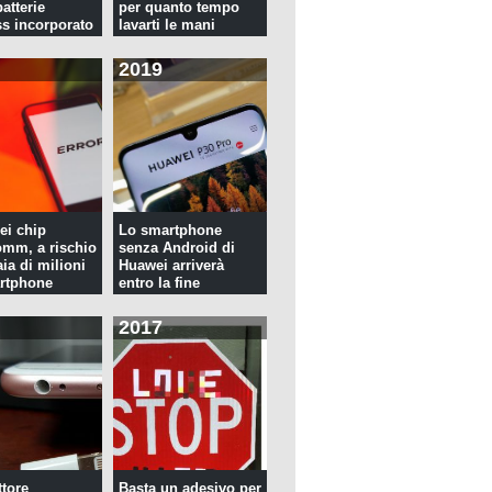
atterie
per quanto tempo
ss incorporato
lavarti le mani
2019
ei chip
Lo smartphone
mm, a rischio
senza Android di
ia di milioni
Huawei arriverà
rtphone
entro la fine
dell'anno
2017
tore
Basta un adesivo per