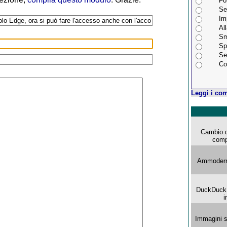
Fo
Se
Im
Al
Sm
Sp
Se
Co
Leggi i com
Cambio d
comp
Ammoderna
DuckDuck G
i
Immagini s