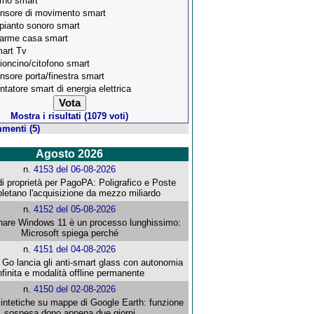
rno smart
nsore di movimento smart
pianto sonoro smart
larme casa smart
art Tv
ioncino/citofono smart
nsore porta/finestra smart
ntatore smart di energia elettrica
Mostra i risultati (1079 voti)
menti (5)
Agosto 2026
n.
4153 del 06-08-2026
i proprietà per PagoPA: Poligrafico e Poste
letano l'acquisizione da mezzo miliardo
n.
4152 del 05-08-2026
re Windows 11 è un processo lunghissimo:
Microsoft spiega perché
n.
4151 del 04-08-2026
o lancia gli anti-smart glass con autonomia
nfinita e modalità offline permanente
n.
4150 del 02-08-2026
intetiche su mappe di Google Earth: funzione
sospesa dopo appena due giorni