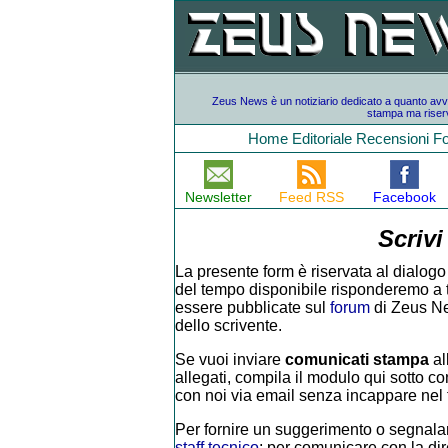
Zeus News è un notiziario dedicato a quanto avvien
stampa ma riserv
Home
Editoriale
Recensioni
F
Newsletter
Feed RSS
Facebook
Scrivi
La presente form è riservata al dialogo 
del tempo disponibile risponderemo a tutt
essere pubblicate sul
forum
di Zeus Ne
dello scrivente.
Se vuoi inviare
comunicati stampa
al
allegati, compila il modulo qui sotto con
con noi via email senza incappare nel f
Per fornire un suggerimento o segnalar
staff tecnico
; per comunicare con la di