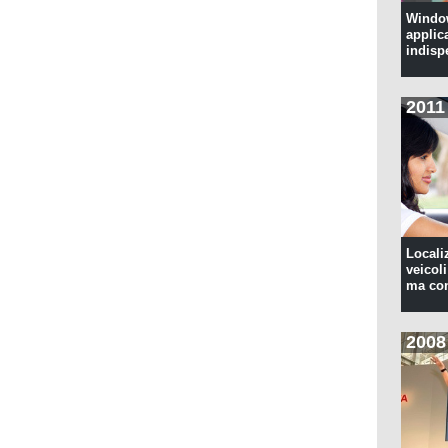
Window
applic
indisp
2011
Locali
veicoli
ma con
2008