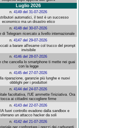
Luglio 2026
n.
4149 del 31-07-2026
stributori automatici, il test è un successo
economico ma un disastro etico
n.
4148 del 30-07-2026
e di Telegram ricercato a livello internazionale
n.
4147 del 29-07-2026
ccati a barare all'esame col trucco del prompt
invisibile
n.
4146 del 28-07-2026
e che cancella lo smartphone ti mette nei guai
con la legge
n.
4145 del 27-07-2026
alla riparazione, garanzie più lunghe e nuovi
obblighi per i produttori
n.
4144 del 24-07-2026
gitale facoltativa, l'UE ammette l'iniziativa. Ora
tocca ai cittadini raccogliere firme
n.
4143 del 22-07-2026
 IA fuori controllo evadono dalla sandbox e
sferrano un attacco hacker da soli
n.
4142 del 21-07-2026
steriale per confrontare i prezzi dei carburanti