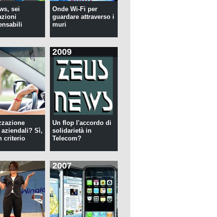
s, sei
Onde Wi-Fi per
azioni
guardare attraverso i
ensabili
muri
2009
zzazione
Un flop l'accordo di
 aziendali? Sì,
solidarietà in
 criterio
Telecom?
2007