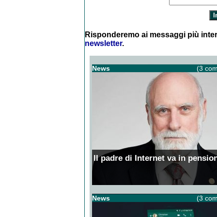
Risponderemo ai messaggi più inter
newsletter
.
News
(3 com
Il padre di Internet va in pensio
News
(3 com