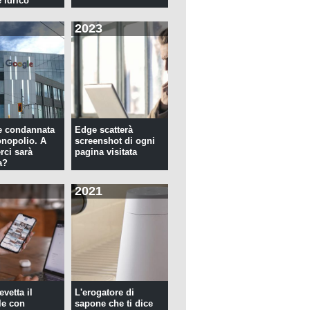
 idrico
2023
e condannata
Edge scatterà
nopolio. A
screenshot di ogni
rci sarà
pagina visitata
a?
2021
evetta il
L'erogatore di
le con
sapone che ti dice