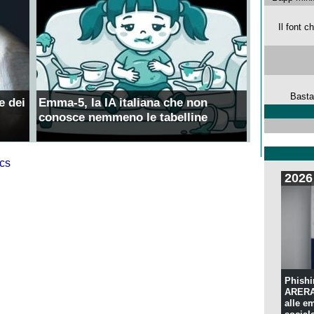
Il font 
Basta
e dei
Emma-5, la IA italiana che non
conosce nemmeno le tabelline
2026
Phishi
ARERA:
alle e