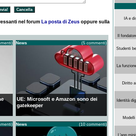
IA e di
essanti nel forum
La posta di Zeus
oppure sulla
Il fondator
menti)
News
(5 commenti)
Studenti be
La funzion
Diritto 
ne
UE: Microsoft e Amazon sono dei
Identità di
gatekeeper
Modelli
menti)
News
(10 commenti)
L'app mini