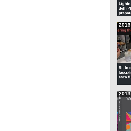
Lightn
dell'iP
prepar
pulita
2016
Sì, le
lascia
esca f
2013