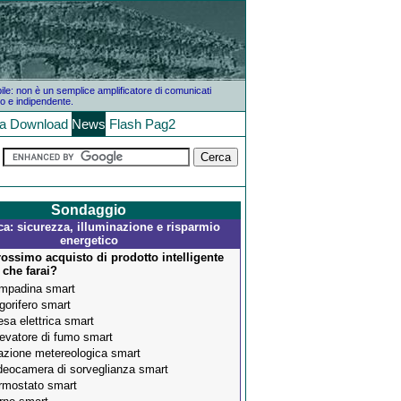
bile: non è un semplice amplificatore di comunicati
o e indipendente.
la
Download
News
Flash
Pag2
Sondaggio
a: sicurezza, illuminazione e risparmio
energetico
rossimo acquisto di prodotto intelligente
 che farai?
mpadina smart
igorifero smart
esa elettrica smart
levatore di fumo smart
azione metereologica smart
deocamera di sorveglianza smart
rmostato smart