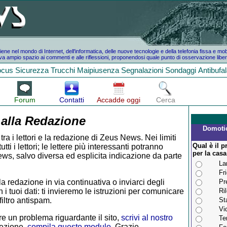
e nel mondo di Internet, dell'informatica, delle nuove tecnologie e della telefonia fissa e mo
a ampio spazio ai commenti e alle riflessioni, proponendosi quale punto di osservazione liber
ocus
Sicurezza
Trucchi
Maipiusenza
Segnalazioni
Sondaggi
Antibufa
Forum
Contatti
Accadde oggi
Cerca
 alla Redazione
Domotic
tra i lettori e la redazione di Zeus News. Nei limiti
Qual è il p
i i lettori; le lettere più interessanti potranno
per la casa
ws, salvo diversa ed esplicita indicazione da parte
La
Fr
la redazione in via continuativa o inviarci degli
Pr
 i tuoi dati: ti invieremo le istruzioni per comunicare
Ri
iltro antispam.
St
Vi
e un problema riguardante il sito,
scrivi al nostro
Te
rezione,
compila questo modulo
. Grazie.