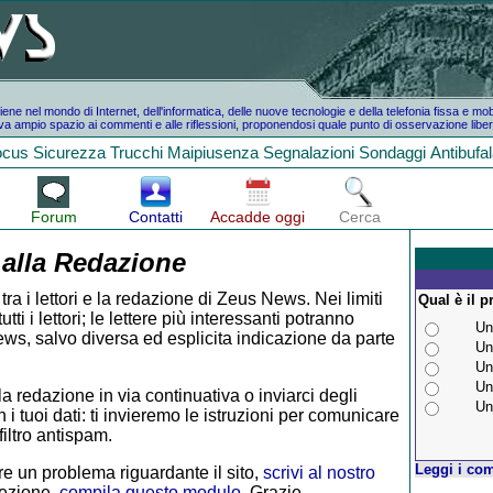
e nel mondo di Internet, dell'informatica, delle nuove tecnologie e della telefonia fissa e mo
a ampio spazio ai commenti e alle riflessioni, proponendosi quale punto di osservazione liber
ocus
Sicurezza
Trucchi
Maipiusenza
Segnalazioni
Sondaggi
Antibufa
Forum
Contatti
Accadde oggi
Cerca
 alla Redazione
tra i lettori e la redazione di Zeus News. Nei limiti
Qual è il p
i i lettori; le lettere più interessanti potranno
Un
ws, salvo diversa ed esplicita indicazione da parte
Un
Un
Un
la redazione in via continuativa o inviarci degli
Un
 i tuoi dati: ti invieremo le istruzioni per comunicare
iltro antispam.
Leggi i com
e un problema riguardante il sito,
scrivi al nostro
rezione,
compila questo modulo
. Grazie.