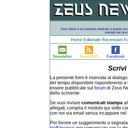
Zeus News è un notiziario dedicato a quanto avvien
stampa ma riserv
Home
Editoriale
Recensioni
F
Newsletter
Feed RSS
Facebook
Scrivi
La presente form è riservata al dialogo 
del tempo disponibile risponderemo a tutt
essere pubblicate sul
forum
di Zeus Ne
dello scrivente.
Se vuoi inviare
comunicati stampa
al
allegati, compila il modulo qui sotto con
con noi via email senza incappare nel f
Per fornire un suggerimento o segnalar
staff tecnico
; per comunicare con la di