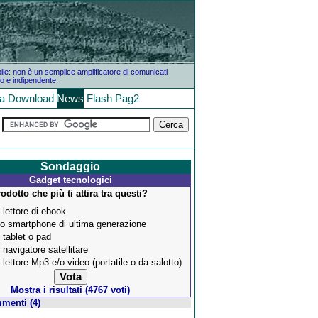
bile: non è un semplice amplificatore di comunicati
o e indipendente.
la
Download
News
Flash
Pag2
Sondaggio
Gadget tecnologici
rodotto che più ti attira tra questi?
 lettore di ebook
o smartphone di ultima generazione
 tablet o pad
 navigatore satellitare
 lettore Mp3 e/o video (portatile o da salotto)
Mostra i risultati (4767 voti)
menti (4)