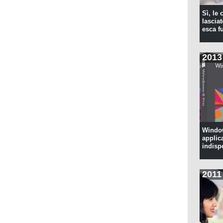
Sì, le
lascia
esca f
2013
Window
applic
indisp
2011