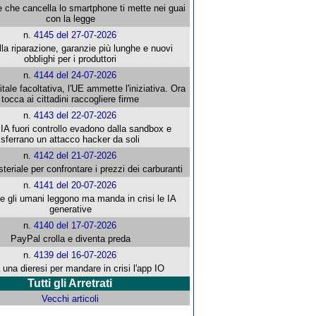
e che cancella lo smartphone ti mette nei guai
con la legge
n.
4145 del 27-07-2026
alla riparazione, garanzie più lunghe e nuovi
obblighi per i produttori
n.
4144 del 24-07-2026
gitale facoltativa, l'UE ammette l'iniziativa. Ora
tocca ai cittadini raccogliere firme
n.
4143 del 22-07-2026
 IA fuori controllo evadono dalla sandbox e
sferrano un attacco hacker da soli
n.
4142 del 21-07-2026
steriale per confrontare i prezzi dei carburanti
n.
4141 del 20-07-2026
che gli umani leggono ma manda in crisi le IA
generative
n.
4140 del 17-07-2026
PayPal crolla e diventa preda
n.
4139 del 16-07-2026
 una dieresi per mandare in crisi l'app IO
Tutti gli Arretrati
Vecchi articoli