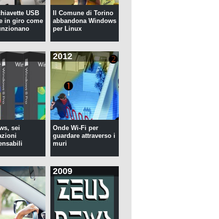
 chiavette USB
Il Comune di Torino
te in giro come
abbandona Windows
unzionano
per Linux
2012
s, sei
Onde Wi-Fi per
azioni
guardare attraverso i
ensabili
muri
2009