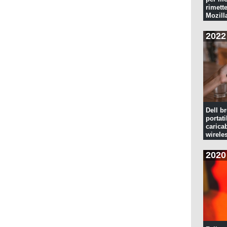
rimette
Mozill
2022
Dell br
portati
caricab
wirele
2020