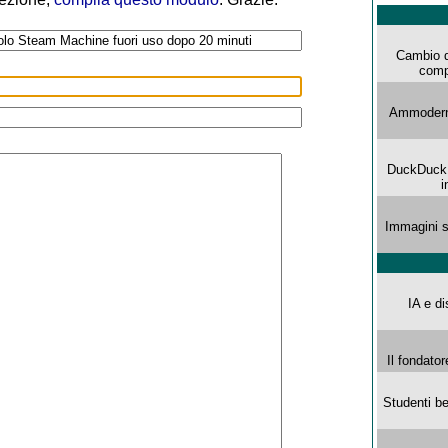
Cambio d
comp
Ammoderna
DuckDuck G
i
Immagini s
IA e di
Il fondator
Studenti be