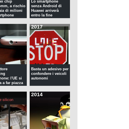
ei chip
Lo smartphone
mm, a rischio
senza Android di
ia di milioni
Huawei arriverà
rtphone
entro la fine
dell'anno
2017
tore
Basta un adesivo per
ing
confondere i veicoli
hone: l'UE si
autonomi
a a far piazza
2014