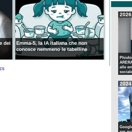
2026
e dei
Emma-5, la IA italiana che non
conosce nemmeno le tabelline
Phishi
ARERA:
alle e
sociale
2024
Googl
per mo