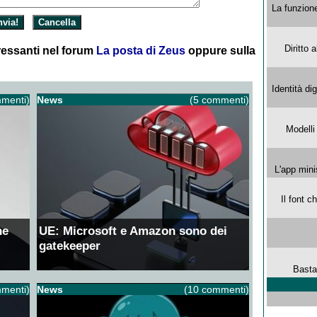
La funzion
Diritto 
essanti nel forum
La posta di Zeus
oppure sulla
Identità di
menti)
News
(5 commenti)
Modelli
L'app mini
Il font 
ne
UE: Microsoft e Amazon sono dei
gatekeeper
Basta
menti)
News
(10 commenti)