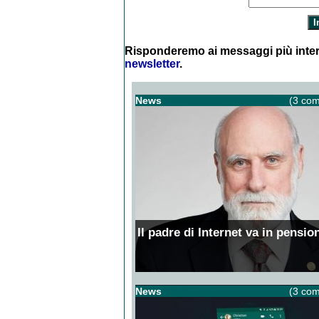
Risponderemo ai messaggi più inter
newsletter
.
News
(3 com
Il padre di Internet va in pensio
News
(3 com