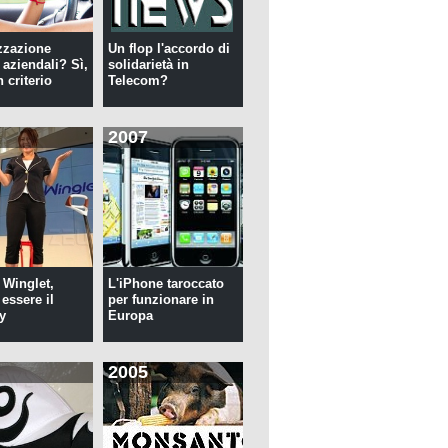
zzazione
Un flop l'accordo di
 aziendali? Sì,
solidarietà in
 criterio
Telecom?
2007
 Winglet,
L'iPhone taroccato
essere il
per funzionare in
y
Europa
2005