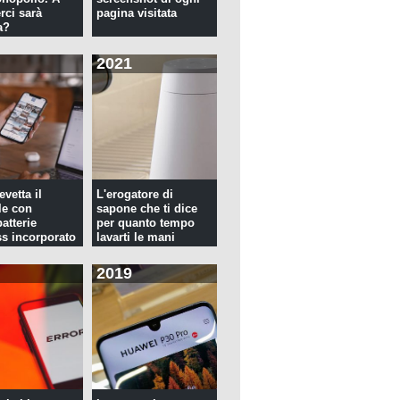
rci sarà
pagina visitata
a?
2021
evetta il
L'erogatore di
le con
sapone che ti dice
atterie
per quanto tempo
ss incorporato
lavarti le mani
2019