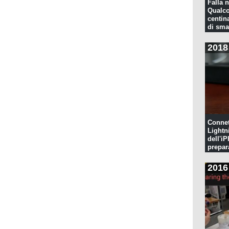
Falla n
Qualco
centina
di sma
2018
Connet
Lightn
dell'iP
prepar
pulita
2016