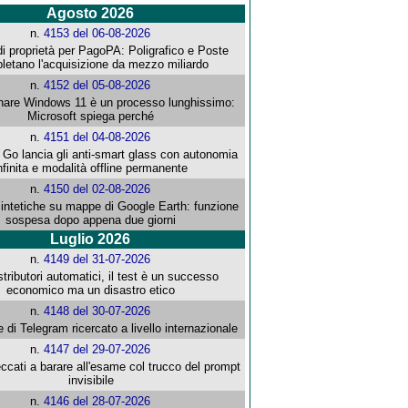
Agosto 2026
n.
4153 del 06-08-2026
i proprietà per PagoPA: Poligrafico e Poste
letano l'acquisizione da mezzo miliardo
n.
4152 del 05-08-2026
re Windows 11 è un processo lunghissimo:
Microsoft spiega perché
n.
4151 del 04-08-2026
o lancia gli anti-smart glass con autonomia
nfinita e modalità offline permanente
n.
4150 del 02-08-2026
intetiche su mappe di Google Earth: funzione
sospesa dopo appena due giorni
Luglio 2026
n.
4149 del 31-07-2026
stributori automatici, il test è un successo
economico ma un disastro etico
n.
4148 del 30-07-2026
e di Telegram ricercato a livello internazionale
n.
4147 del 29-07-2026
ccati a barare all'esame col trucco del prompt
invisibile
n.
4146 del 28-07-2026