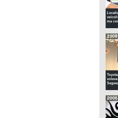
Locali
veicoli
ma con
2008
Toyota
voleva 
Segwa
2006