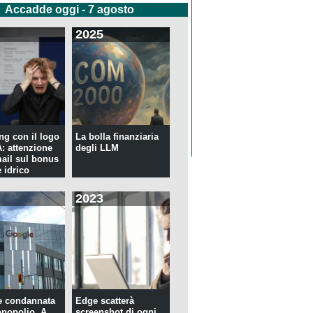
Accadde oggi - 7 agosto
2025
ng con il logo
La bolla finanziaria
 attenzione
degli LLM
mail sul bonus
 idrico
2023
e condannata
Edge scatterà
nopolio. A
screenshot di ogni