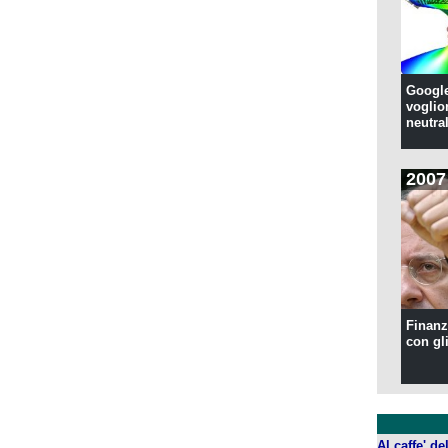
Google
voglion
neutral
2007
Finanzi
con gl
Al caffe' d