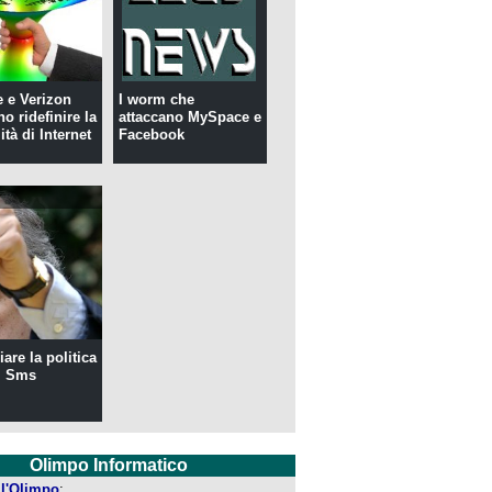
 e Verizon
I worm che
o ridefinire la
attaccano MySpace e
ità di Internet
Facebook
are la politica
i Sms
Olimpo Informatico
ell'Olimpo
: