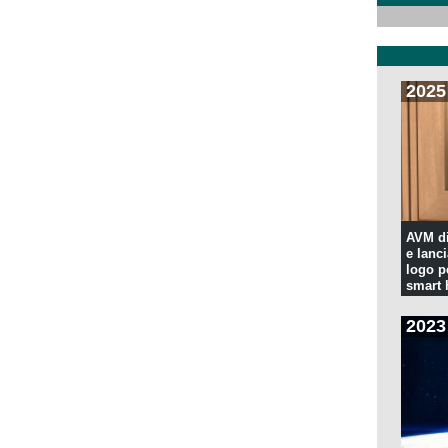
2025
AVM di
e lanc
logo p
smart
2023