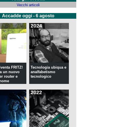
Vecchi articoli
Accadde oggi - 6 agosto
2024
venta FRITZ!
Tecnologia ubiqua e
ia un nuovo
analfabetismo
er router e
tecnologico
 home
2022