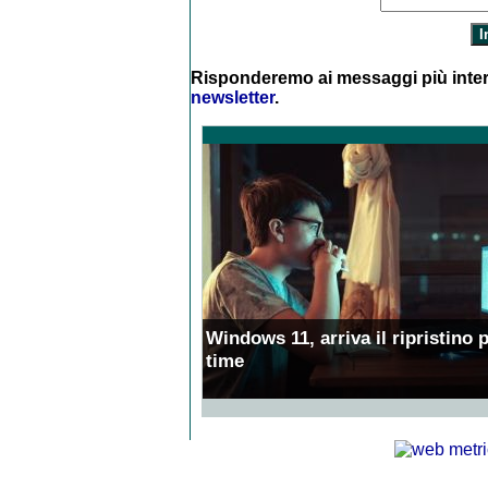
Risponderemo ai messaggi più inter
newsletter
.
Windows 11, arriva il ripristino p
time