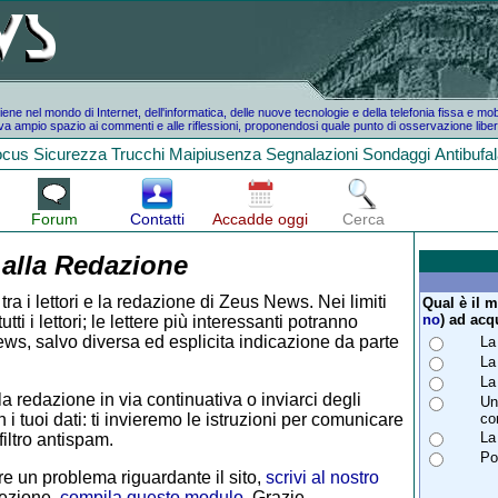
e nel mondo di Internet, dell'informatica, delle nuove tecnologie e della telefonia fissa e mo
a ampio spazio ai commenti e alle riflessioni, proponendosi quale punto di osservazione liber
ocus
Sicurezza
Trucchi
Maipiusenza
Segnalazioni
Sondaggi
Antibufa
Forum
Contatti
Accadde oggi
Cerca
 alla Redazione
tra i lettori e la redazione di Zeus News. Nei limiti
Qual è il 
no
) ad acq
i i lettori; le lettere più interessanti potranno
ws, salvo diversa ed esplicita indicazione da parte
La
La
La
la redazione in via continuativa o inviarci degli
Un
 i tuoi dati: ti invieremo le istruzioni per comunicare
co
La
iltro antispam.
Po
e un problema riguardante il sito,
scrivi al nostro
rezione,
compila questo modulo
. Grazie.