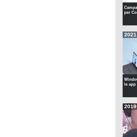
Campa
per Co
2021
Windo
le app
2019