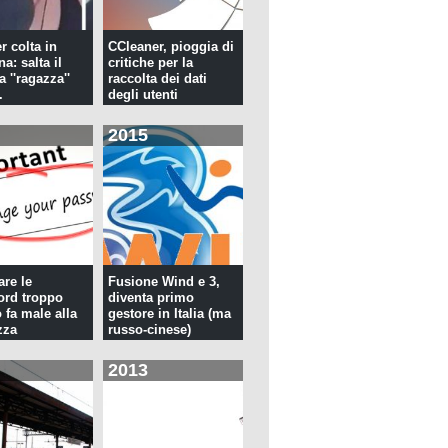
r colta in
CCleaner, pioggia di
a: salta il
critiche per la
la ''ragazza''
raccolta dei dati
.
degli utenti
2015
re le
Fusione Wind e 3,
rd troppo
diventa primo
 fa male alla
gestore in Italia (ma
zza
russo-cinese)
2013