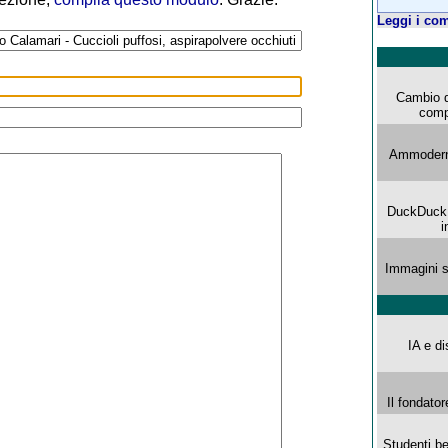
Leggi i com
Cambio d
comp
Ammoderna
DuckDuck G
i
Immagini s
IA e di
Il fondator
Studenti be