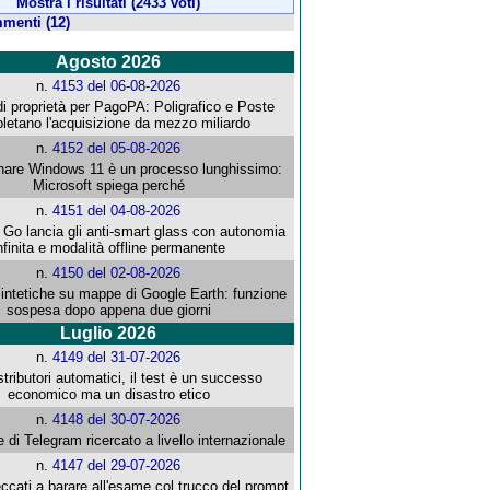
Mostra i risultati (2433 voti)
menti (12)
Agosto 2026
n.
4153 del 06-08-2026
i proprietà per PagoPA: Poligrafico e Poste
letano l'acquisizione da mezzo miliardo
n.
4152 del 05-08-2026
re Windows 11 è un processo lunghissimo:
Microsoft spiega perché
n.
4151 del 04-08-2026
o lancia gli anti-smart glass con autonomia
nfinita e modalità offline permanente
n.
4150 del 02-08-2026
intetiche su mappe di Google Earth: funzione
sospesa dopo appena due giorni
Luglio 2026
n.
4149 del 31-07-2026
stributori automatici, il test è un successo
economico ma un disastro etico
n.
4148 del 30-07-2026
e di Telegram ricercato a livello internazionale
n.
4147 del 29-07-2026
ccati a barare all'esame col trucco del prompt