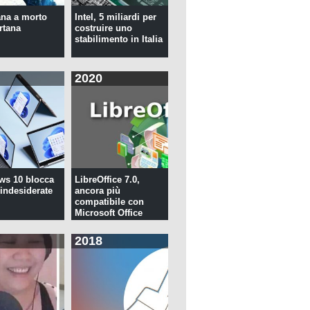
na a morto
Intel, 5 miliardi per
rtana
costruire uno
stabilimento in Italia
2020
ws 10 blocca
LibreOffice 7.0,
 indesiderate
ancora più
compatibile con
Microsoft Office
2018