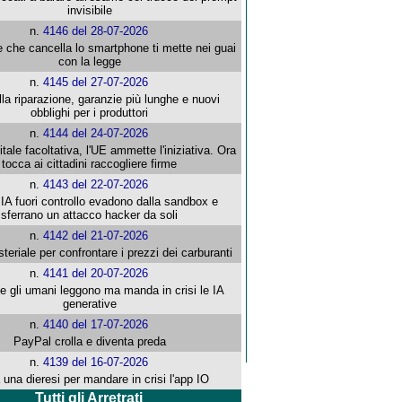
invisibile
n.
4146 del 28-07-2026
e che cancella lo smartphone ti mette nei guai
con la legge
n.
4145 del 27-07-2026
alla riparazione, garanzie più lunghe e nuovi
obblighi per i produttori
n.
4144 del 24-07-2026
gitale facoltativa, l'UE ammette l'iniziativa. Ora
tocca ai cittadini raccogliere firme
n.
4143 del 22-07-2026
 IA fuori controllo evadono dalla sandbox e
sferrano un attacco hacker da soli
n.
4142 del 21-07-2026
steriale per confrontare i prezzi dei carburanti
n.
4141 del 20-07-2026
che gli umani leggono ma manda in crisi le IA
generative
n.
4140 del 17-07-2026
PayPal crolla e diventa preda
n.
4139 del 16-07-2026
 una dieresi per mandare in crisi l'app IO
Tutti gli Arretrati