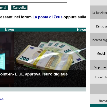
La funzion
essanti nel forum
La posta di Zeus
oppure sulla
Diritto 
News
News
Identità di
Modelli
L'app mini
oint-in-
L'UE approva l'euro digitale
Il font 
Basta