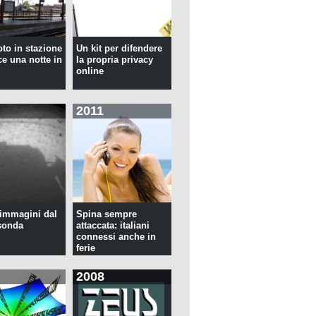
oto in stazione
Un kit per difendere
ce una notte in
la propria privacy
online
2011
immagini dal
Spina sempre
sonda
attaccata: italiani
connessi anche in
ferie
2008