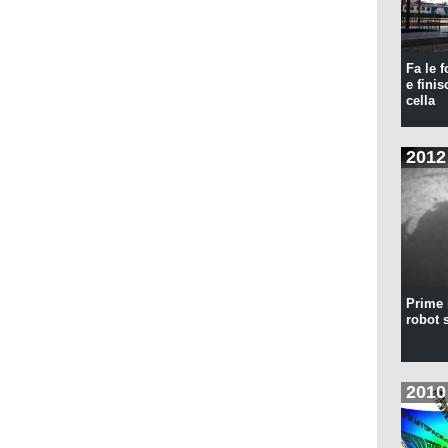
Fa le f
e finis
cella
2012
Prime 
robot 
2010