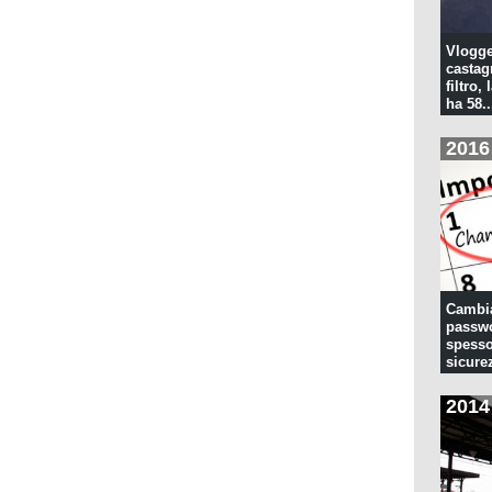
Vlogge
castagn
filtro, 
ha 58..
2016
Cambia
passwo
spesso
sicure
2014