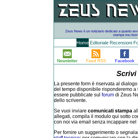
Zeus News è un notiziario dedicato a quanto avvien
stampa ma riserv
Home
Editoriale
Recensioni
F
Newsletter
Feed RSS
Facebook
Scrivi
La presente form è riservata al dialogo 
del tempo disponibile risponderemo a tutt
essere pubblicate sul
forum
di Zeus Ne
dello scrivente.
Se vuoi inviare
comunicati stampa
al
allegati, compila il modulo qui sotto con
con noi via email senza incappare nel f
Per fornire un suggerimento o segnalar
staff tecnico
; per comunicare con la di