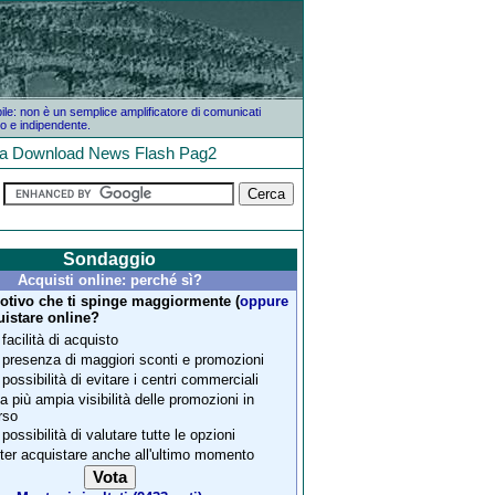
bile: non è un semplice amplificatore di comunicati
o e indipendente.
la
Download
News
Flash
Pag2
Sondaggio
Acquisti online: perché sì?
motivo che ti spinge maggiormente (
oppure
uistare online?
 facilità di acquisto
 presenza di maggiori sconti e promozioni
 possibilità di evitare i centri commerciali
a più ampia visibilità delle promozioni in
rso
 possibilità di valutare tutte le opzioni
ter acquistare anche all'ultimo momento