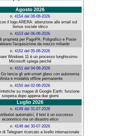
Agosto 2026
n.
4154 del 08-08-2026
con il logo ARERA: attenzione alle email sul
bonus sociale idrico
n.
4153 del 06-08-2026
i proprietà per PagoPA: Poligrafico e Poste
letano l'acquisizione da mezzo miliardo
n.
4152 del 05-08-2026
re Windows 11 è un processo lunghissimo:
Microsoft spiega perché
n.
4151 del 04-08-2026
o lancia gli anti-smart glass con autonomia
nfinita e modalità offline permanente
n.
4150 del 02-08-2026
intetiche su mappe di Google Earth: funzione
sospesa dopo appena due giorni
Luglio 2026
n.
4149 del 31-07-2026
stributori automatici, il test è un successo
economico ma un disastro etico
n.
4148 del 30-07-2026
e di Telegram ricercato a livello internazionale