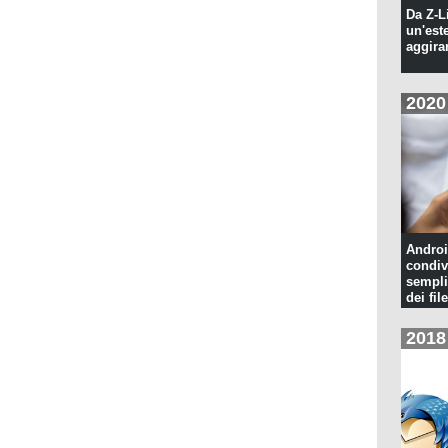
Da Z-L
un'est
aggira
2020
Androi
condiv
sempli
dei file
2018