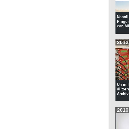
Napoli 
Pingui
con Mi
2012
Un mil
di torr
Archiv
2010