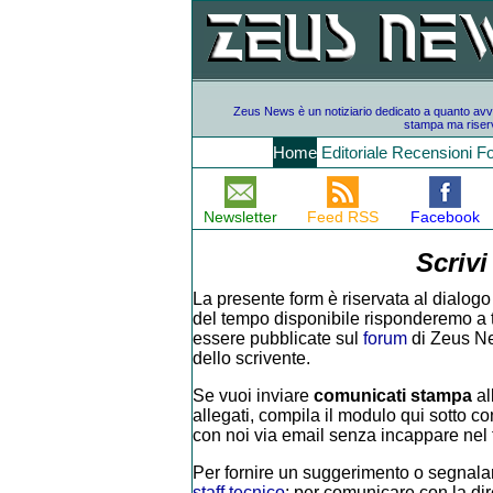
Zeus News è un notiziario dedicato a quanto avvien
stampa ma riserv
Home
Editoriale
Recensioni
F
Newsletter
Feed RSS
Facebook
Scrivi
La presente form è riservata al dialogo 
del tempo disponibile risponderemo a tutt
essere pubblicate sul
forum
di Zeus Ne
dello scrivente.
Se vuoi inviare
comunicati stampa
al
allegati, compila il modulo qui sotto con
con noi via email senza incappare nel f
Per fornire un suggerimento o segnalar
staff tecnico
; per comunicare con la di