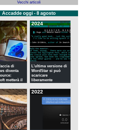
Vecchi articoli
Accadde oggi - 8 agosto
2024
faccia di
L'ultima versione di
ws diventa
WordStar si può
ource:
scaricare
ft metterà il
liberamente
2022