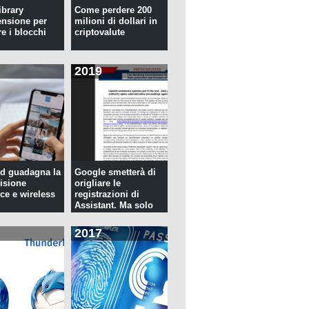
ibrary
Come perdere 200
ensione per
milioni di dollari in
re i blocchi
criptovalute
2019
d guadagna la
Google smetterà di
isione
origliare le
ce e wireless
registrazioni di
Assistant. Ma solo
per tre...
2017