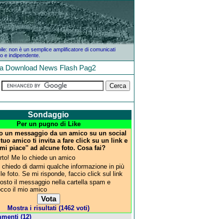
bile: non è un semplice amplificatore di comunicati
o e indipendente.
la
Download
News
Flash
Pag2
Sondaggio
Per un pugno di Like
to un messaggio da un amico su un social
 tuo amico ti invita a fare click su un link e
'mi piace'' ad alcune foto. Cosa fai?
rto! Me lo chiede un amico
i chiedo di darmi qualche informazione in più
lle foto. Se mi risponde, faccio click sul link
osto il messaggio nella cartella spam e
occo il mio amico
Mostra i risultati (1462 voti)
menti (12)