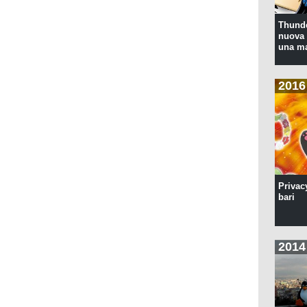
Thunde
nuova 
una ma
2016
Privac
bari
2014