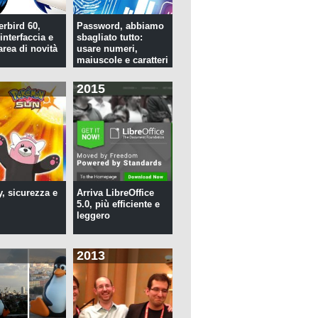
rbird 60,
Password, abbiamo
interfaccia e
sbagliato tutto:
rea di novità
usare numeri,
maiuscole e caratteri
speciali ...
2015
y, sicurezza e
Arriva LibreOffice
5.0, più efficiente e
leggero
2013