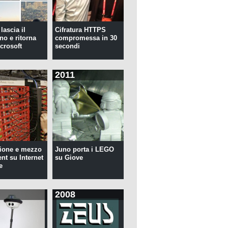
lascia il
Cifratura HTTPS
no e ritorna
compromessa in 30
crosoft
secondi
2011
ione e mezzo
Juno porta i LEGO
ent su Internet
su Giove
e
2008