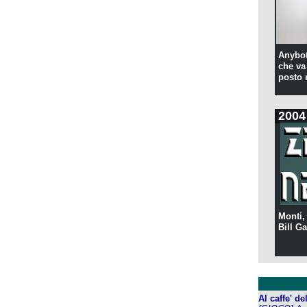
Anybot
che va 
posto 
2004
Monti,
Bill Ga
Al caffe' d