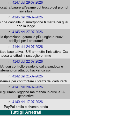
n.
4147 del 29-07-2026
ccati a barare all'esame col trucco del prompt
invisibile
n.
4146 del 28-07-2026
e che cancella lo smartphone ti mette nei guai
con la legge
n.
4145 del 27-07-2026
alla riparazione, garanzie più lunghe e nuovi
obblighi per i produttori
n.
4144 del 24-07-2026
gitale facoltativa, l'UE ammette l'iniziativa. Ora
tocca ai cittadini raccogliere firme
n.
4143 del 22-07-2026
 IA fuori controllo evadono dalla sandbox e
sferrano un attacco hacker da soli
n.
4142 del 21-07-2026
steriale per confrontare i prezzi dei carburanti
n.
4141 del 20-07-2026
che gli umani leggono ma manda in crisi le IA
generative
n.
4140 del 17-07-2026
PayPal crolla e diventa preda
Tutti gli Arretrati