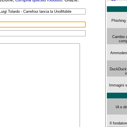
Phishing 
Cambio d
comp
Ammoderna
DuckDuck G
i
Immagini s
IA e di
Il fondator