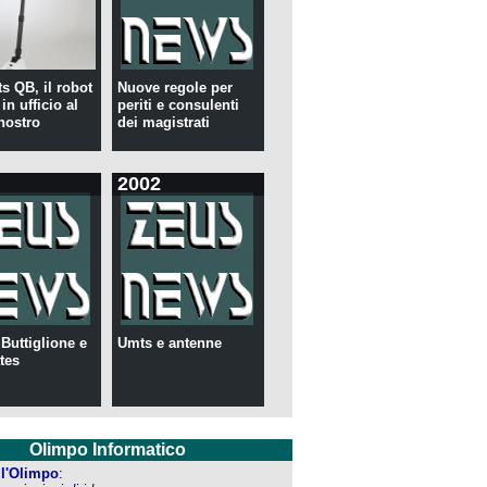
s QB, il robot
Nuove regole per
in ufficio al
periti e consulenti
nostro
dei magistrati
2002
 Buttiglione e
Umts e antenne
tes
Olimpo Informatico
ell'Olimpo
: