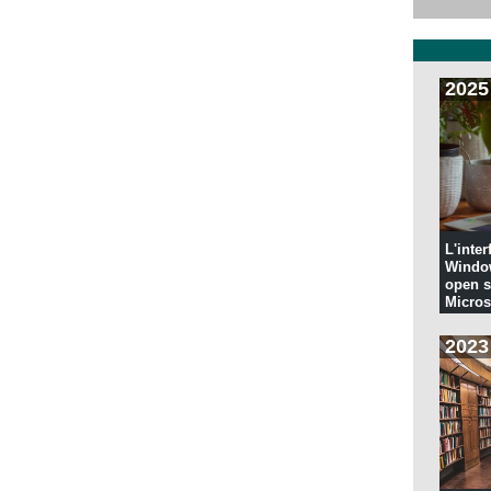
2025
L'inter
Windo
open s
Microso
codi...
2023