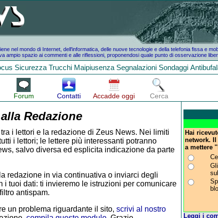
e nel mondo di Internet, dell'informatica, delle nuove tecnologie e della telefonia fissa e mo
a ampio spazio ai commenti e alle riflessioni, proponendosi quale punto di osservazione liber
ocus
Sicurezza
Trucchi
Maipiusenza
Segnalazioni
Sondaggi
Antibufa
Forum
Contatti
Accadde oggi
Cerca
 alla Redazione
tra i lettori e la redazione di Zeus News. Nei limiti
Hai ricevu
network. Il
i i lettori; le lettere più interessanti potranno
a mettere '
ws, salvo diversa ed esplicita indicazione da parte
Ce
Gl
su
la redazione in via continuativa o inviarci degli
Sp
 i tuoi dati: ti invieremo le istruzioni per comunicare
bl
iltro antispam.
e un problema riguardante il sito,
scrivi al nostro
Leggi i com
rezione,
compila questo modulo
. Grazie.