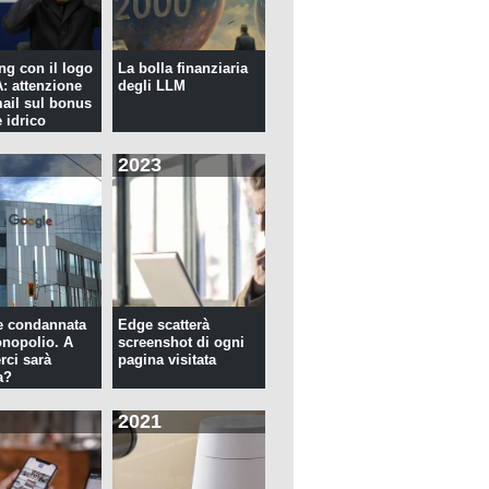
ng con il logo
La bolla finanziaria
 attenzione
degli LLM
mail sul bonus
 idrico
2023
e condannata
Edge scatterà
nopolio. A
screenshot di ogni
rci sarà
pagina visitata
a?
2021