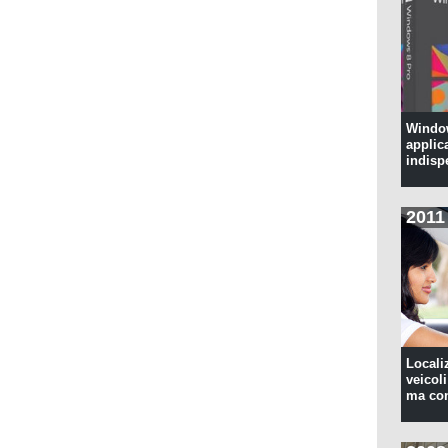
Window
applic
indisp
2011
Locali
veicoli
ma con