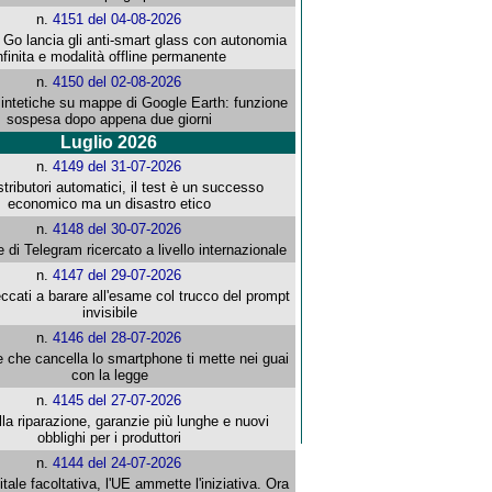
n.
4151 del 04-08-2026
o lancia gli anti-smart glass con autonomia
nfinita e modalità offline permanente
n.
4150 del 02-08-2026
intetiche su mappe di Google Earth: funzione
sospesa dopo appena due giorni
Luglio 2026
n.
4149 del 31-07-2026
stributori automatici, il test è un successo
economico ma un disastro etico
n.
4148 del 30-07-2026
e di Telegram ricercato a livello internazionale
n.
4147 del 29-07-2026
ccati a barare all'esame col trucco del prompt
invisibile
n.
4146 del 28-07-2026
e che cancella lo smartphone ti mette nei guai
con la legge
n.
4145 del 27-07-2026
alla riparazione, garanzie più lunghe e nuovi
obblighi per i produttori
n.
4144 del 24-07-2026
gitale facoltativa, l'UE ammette l'iniziativa. Ora