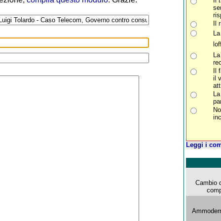
Il
se
ris
Il
La
lo
La
re
Il 
il
att
La
par
No
in
Leggi i com
Cambio d
comp
Ammoderna