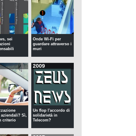
s, sei
Onde Wi-Fi per
azioni
guardare attraverso i
ensabili
muri
2009
zzazione
Un flop l'accordo di
 aziendali? Sì,
solidarietà in
 criterio
Telecom?