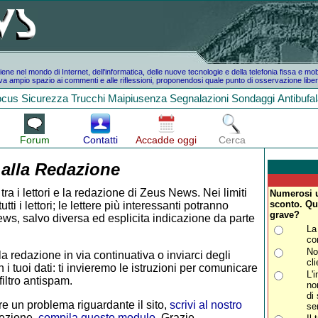
e nel mondo di Internet, dell'informatica, delle nuove tecnologie e della telefonia fissa e mo
a ampio spazio ai commenti e alle riflessioni, proponendosi quale punto di osservazione liber
ocus
Sicurezza
Trucchi
Maipiusenza
Segnalazioni
Sondaggi
Antibufa
Forum
Contatti
Accadde oggi
Cerca
 alla Redazione
tra i lettori e la redazione di Zeus News. Nei limiti
Numerosi u
sconto. Qu
i i lettori; le lettere più interessanti potranno
grave?
ws, salvo diversa ed esplicita indicazione da parte
La 
co
No
la redazione in via continuativa o inviarci degli
cli
 i tuoi dati: ti invieremo le istruzioni per comunicare
L'
iltro antispam.
no
di
e un problema riguardante il sito,
scrivi al nostro
se
rezione,
compila questo modulo
. Grazie.