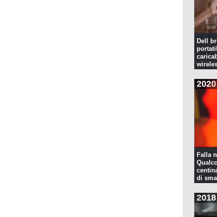
Dell br
portati
caricab
wirele
2020
Falla n
Qualco
centina
di sma
2018