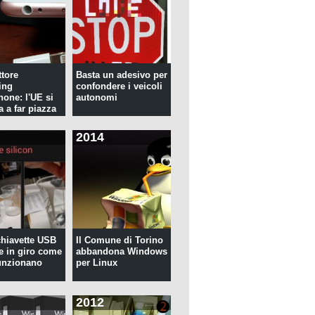
tore
Basta un adesivo per
ing
confondere i veicoli
hone: l'UE si
autonomi
a a far piazza
2014
 chiavette USB
Il Comune di Torino
te in giro come
abbandona Windows
unzionano
per Linux
2012