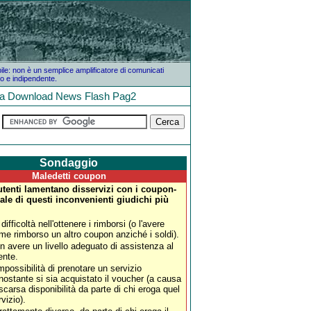
bile: non è un semplice amplificatore di comunicati
o e indipendente.
la
Download
News
Flash
Pag2
Sondaggio
Maledetti coupon
tenti lamentano disservizi con i coupon-
ale di questi inconvenienti giudichi più
difficoltà nell'ottenere i rimborsi (o l'avere
me rimborso un altro coupon anziché i soldi).
n avere un livello adeguato di assistenza al
ente.
impossibilità di prenotare un servizio
nostante si sia acquistato il voucher (a causa
 scarsa disponibilità da parte di chi eroga quel
rvizio).