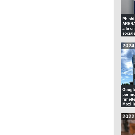
Phishi
ARERA:
alle e
sociale
2024
Googl
per mo
rimette
Mozill
2022