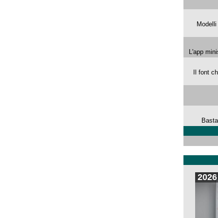
Modelli
L'app mini
Il font 
Basta
2026