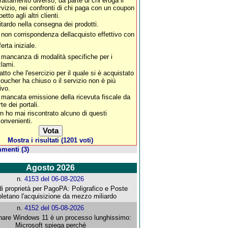
 trattamento diverso, da parte di chi eroga il
rvizio, nei confronti di chi paga con un coupon
petto agli altri clienti.
 ritardo nella consegna dei prodotti.
 non corrispondenza dellacquisto effettivo con
fferta iniziale.
 mancanza di modalità specifiche per i
clami.
fatto che l'esercizio per il quale si è acquistato
 voucher ha chiuso o il servizio non è più
ivo.
 mancata emissione della ricevuta fiscale da
te dei portali.
n ho mai riscontrato alcuno di questi
convenienti.
Mostra i risultati (1201 voti)
menti (3)
Agosto 2026
n.
4153 del 06-08-2026
i proprietà per PagoPA: Poligrafico e Poste
letano l'acquisizione da mezzo miliardo
n.
4152 del 05-08-2026
re Windows 11 è un processo lunghissimo:
Microsoft spiega perché