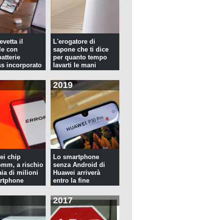
evetta il
L'erogatore di
le con
sapone che ti dice
atterie
per quanto tempo
ss incorporato
lavarti le mani
2019
ei chip
Lo smartphone
mm, a rischio
senza Android di
ia di milioni
Huawei arriverà
rtphone
entro la fine
dell'anno
2017