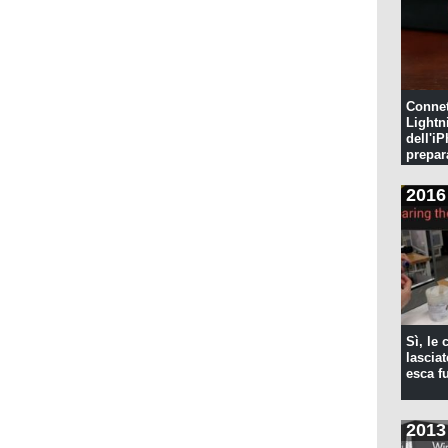
Connet
Lightn
dell'iP
prepar
pulita
2016
Sì, le
lascia
esca f
2013