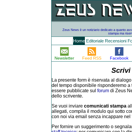
Zeus News è un notiziario dedicato a quanto avvien
stampa ma riserv
Home
Editoriale
Recensioni
F
Newsletter
Feed RSS
Facebook
Scrivi
La presente form è riservata al dialogo 
del tempo disponibile risponderemo a tutt
essere pubblicate sul
forum
di Zeus Ne
dello scrivente.
Se vuoi inviare
comunicati stampa
al
allegati, compila il modulo qui sotto con
con noi via email senza incappare nel f
Per fornire un suggerimento o segnalar
staff tecnico
; per comunicare con la di