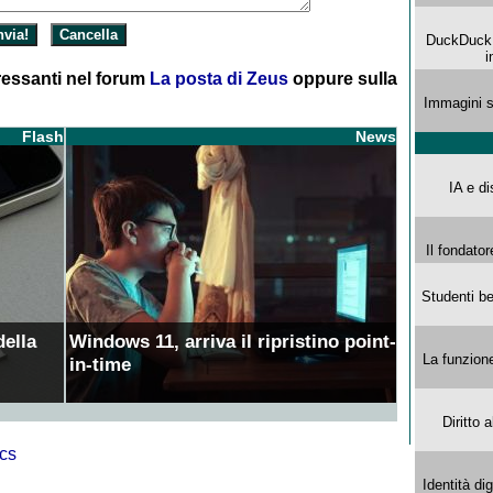
DuckDuck G
i
essanti nel forum
La posta di Zeus
oppure sulla
Immagini s
Flash
News
IA e di
Il fondator
Studenti be
della
Windows 11, arriva il ripristino point-
La funzion
in-time
Diritto 
Identità di