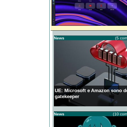
News
(5 com
UE: Microsoft e Amazon sono d
gatekeeper
News
(10 com