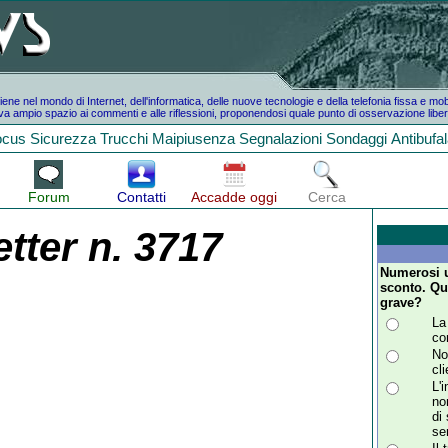
e nel mondo di Internet, dell'informatica, delle nuove tecnologie e della telefonia fissa e mo
a ampio spazio ai commenti e alle riflessioni, proponendosi quale punto di osservazione liber
ocus
Sicurezza
Trucchi
Maipiusenza
Segnalazioni
Sondaggi
Antibufa
Forum
Contatti
Accadde oggi
Cerca
tter n. 3717
Numerosi u
sconto. Qu
grave?
La 
co
No
cli
L'
no
di
se