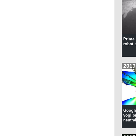
Prime 
robot 
2010
Google
voglion
neutral