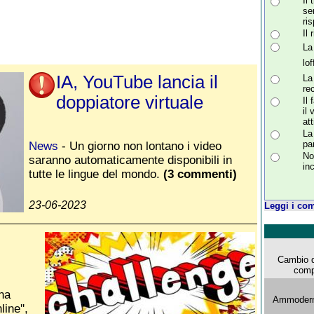
Il
se
ris
Il
La
lo
IA, YouTube lancia il
La
re
doppiatore virtuale
Il 
il
att
La
par
News
- Un giorno non lontano i video
No
saranno automaticamente disponibili in
in
tutte le lingue del mondo.
(3 commenti)
23-06-2023
Leggi i com
Cambio d
comp
na
Ammoderna
ine'',