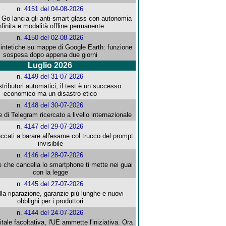
n.
4151 del 04-08-2026
o lancia gli anti-smart glass con autonomia
nfinita e modalità offline permanente
n.
4150 del 02-08-2026
intetiche su mappe di Google Earth: funzione
sospesa dopo appena due giorni
Luglio 2026
n.
4149 del 31-07-2026
stributori automatici, il test è un successo
economico ma un disastro etico
n.
4148 del 30-07-2026
e di Telegram ricercato a livello internazionale
n.
4147 del 29-07-2026
ccati a barare all'esame col trucco del prompt
invisibile
n.
4146 del 28-07-2026
e che cancella lo smartphone ti mette nei guai
con la legge
n.
4145 del 27-07-2026
alla riparazione, garanzie più lunghe e nuovi
obblighi per i produttori
n.
4144 del 24-07-2026
gitale facoltativa, l'UE ammette l'iniziativa. Ora