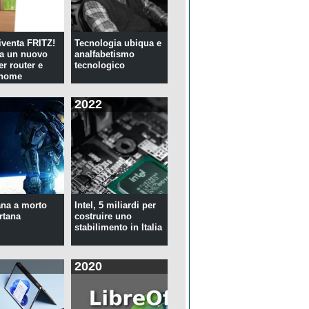
venta FRITZ!
Tecnologia ubiqua e
ia un nuovo
analfabetismo
er router e
tecnologico
 home
2022
na a morto
Intel, 5 miliardi per
rtana
costruire uno
stabilimento in Italia
2020