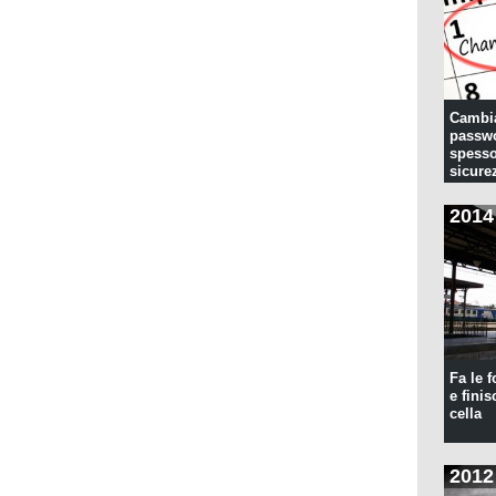
Cambia
passwo
spesso
sicure
2014
Fa le f
e finis
cella
2012