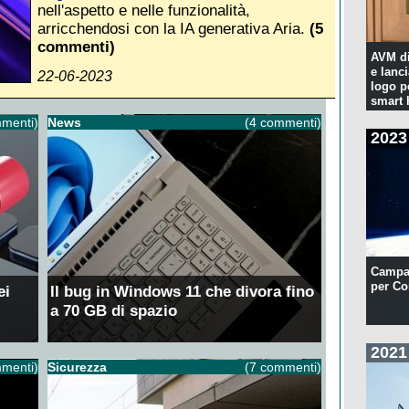
nell'aspetto e nelle funzionalità,
arricchendosi con la IA generativa Aria.
(5
commenti)
AVM di
e lanc
22-06-2023
logo p
smart
menti)
News
(4 commenti)
2023
Campa
per Co
ei
Il bug in Windows 11 che divora fino
a 70 GB di spazio
2021
menti)
Sicurezza
(7 commenti)