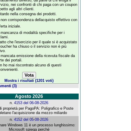
 trattamento diverso, da parte di chi eroga il
rvizio, nei confronti di chi paga con un coupon
petto agli altri clienti.
 ritardo nella consegna dei prodotti.
 non corrispondenza dellacquisto effettivo con
fferta iniziale.
 mancanza di modalità specifiche per i
clami.
fatto che l'esercizio per il quale si è acquistato
 voucher ha chiuso o il servizio non è più
ivo.
 mancata emissione della ricevuta fiscale da
te dei portali.
n ho mai riscontrato alcuno di questi
convenienti.
Mostra i risultati (1201 voti)
menti (3)
Agosto 2026
n.
4153 del 06-08-2026
i proprietà per PagoPA: Poligrafico e Poste
letano l'acquisizione da mezzo miliardo
n.
4152 del 05-08-2026
re Windows 11 è un processo lunghissimo:
Microsoft spiega perché