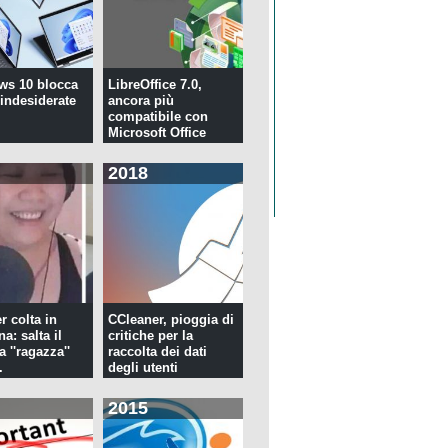
ws 10 blocca
LibreOffice 7.0,
 indesiderate
ancora più
compatibile con
Microsoft Office
2018
r colta in
CCleaner, pioggia di
a: salta il
critiche per la
la ''ragazza''
raccolta dei dati
.
degli utenti
2015