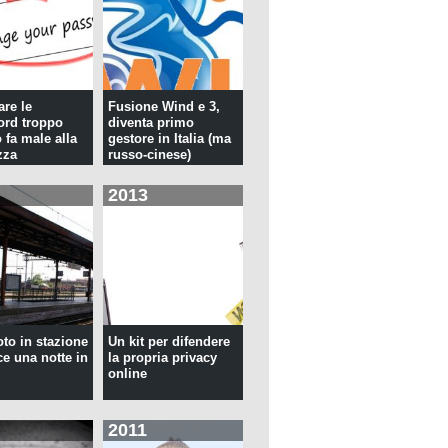
re le
Fusione Wind e 3,
rd troppo
diventa primo
 fa male alla
gestore in Italia (ma
zza
russo-cinese)
2013
oto in stazione
Un kit per difendere
ce una notte in
la propria privacy
online
2011