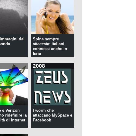
immagini dal
Spina sempre
sonda
attaccata: italiani
connessi anche in
ferie
2008
 e Verizon
I worm che
o ridefinire la
attaccano MySpace e
ità di Internet
Facebook