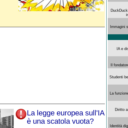
DuckDuck G
i
Immagini s
IA e di
Il fondator
Studenti be
La funzion
Diritto 
La legge europea sull'IA
è una scatola vuota?
Identità di