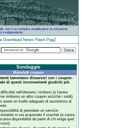
bile: non è un semplice amplificatore di comunicati
o e indipendente.
la
Download
News
Flash
Pag2
Sondaggio
Maledetti coupon
tenti lamentano disservizi con i coupon-
ale di questi inconvenienti giudichi più
difficoltà nell'ottenere i rimborsi (o l'avere
me rimborso un altro coupon anziché i soldi).
n avere un livello adeguato di assistenza al
ente.
impossibilità di prenotare un servizio
nostante si sia acquistato il voucher (a causa
 scarsa disponibilità da parte di chi eroga quel
rvizio).