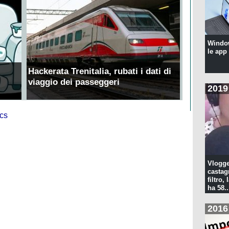
Windo
le app
Hackerata Trenitalia, rubati i dati di
viaggio dei passeggeri
2019
Vlogge
castagn
filtro, 
ha 58..
2016