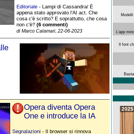
Editoriale
- Lampi di Cassandra/ È
appena stato approvato l'AI act. Che
Modelli
cosa c'è scritto? E soprattutto, che cosa
non c'è?
(6 commenti)
di Marco Calamari, 22-06-2023
L'app mini
Il font 
lle
Basta
Opera diventa Opera
2025
One e introduce la IA
Segnalazioni
- Il browser si rinnova