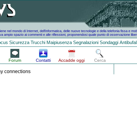
e nel mondo di Internet, dell'informatica, delle nuove tecnologie e della telefonia fissa e mo
a ampio spazio ai commenti e alle riflessioni, proponendosi quale punto di osservazione liber
ocus
Sicurezza
Trucchi
Maipiusenza
Segnalazioni
Sondaggi
Antibufa
Forum
Contatti
Accadde oggi
Cerca
y connections