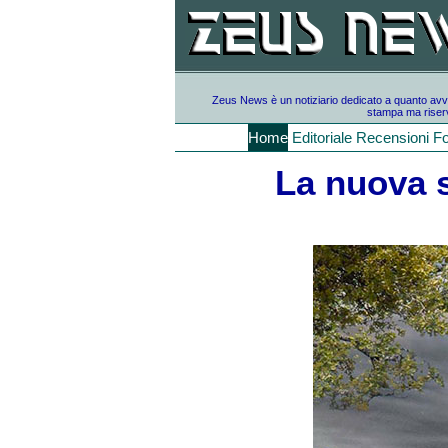
Zeus News è un notiziario dedicato a quanto avvien
stampa ma riserv
Home
Editoriale
Recensioni
F
La nuova 