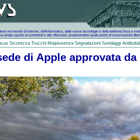
e nel mondo di Internet, dell'informatica, delle nuove tecnologie e della telefonia fissa e mo
a ampio spazio ai commenti e alle riflessioni, proponendosi quale punto di osservazione liber
ocus
Sicurezza
Trucchi
Maipiusenza
Segnalazioni
Sondaggi
Antibufa
sede di Apple approvata da