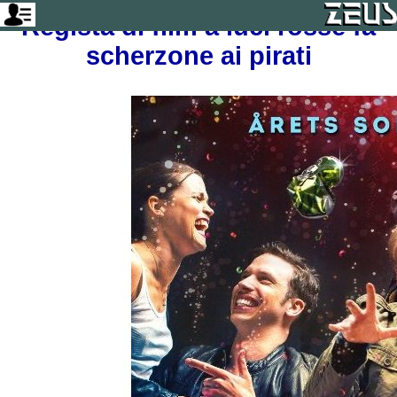
Regista di film a luci rosse fa
scherzone ai pirati