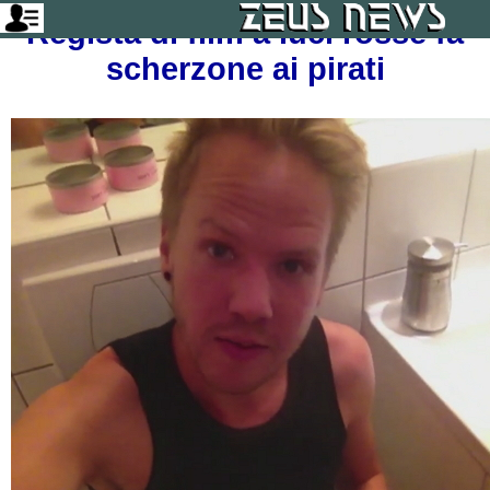
Regista di film a luci rosse fa
scherzone ai pirati