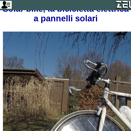
Solar bike, la bicicletta elettrica
a pannelli solari