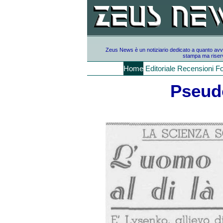
Zeus News è un notiziario dedicato a quanto avvien
stampa ma riserv
Home
Editoriale
Recensioni
F
Pseud