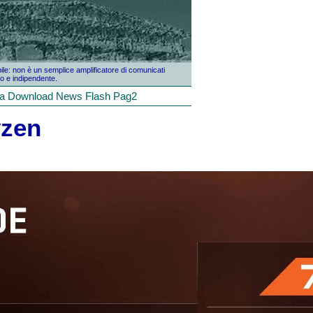
bile: non è un semplice amplificatore di comunicati
o e indipendente.
la
Download
News
Flash
Pag2
yzen