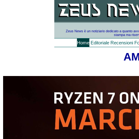
Zeus News è un notiziario dedicato a quanto avvien
stampa ma riserv
Home
Editoriale
Recensioni
F
AM