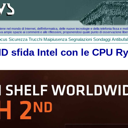
e nel mondo di Internet, dell'informatica, delle nuove tecnologie e della telefonia fissa e mo
a ampio spazio ai commenti e alle riflessioni, proponendosi quale punto di osservazione liber
ocus
Sicurezza
Trucchi
Maipiusenza
Segnalazioni
Sondaggi
Antibufa
D sfida Intel con le CPU R