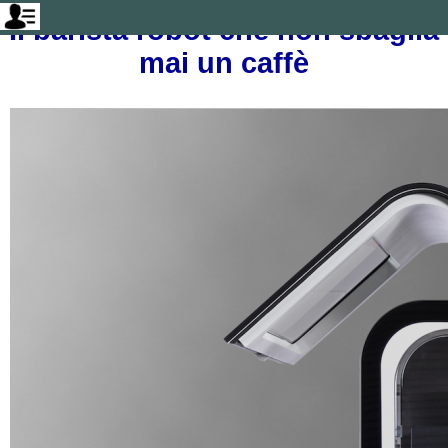
Il barista robot che non sbaglia
mai un caffè