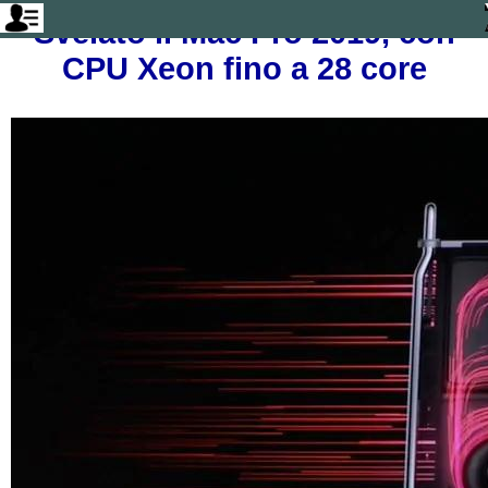
Svelato il Mac Pro 2019, con
CPU Xeon fino a 28 core