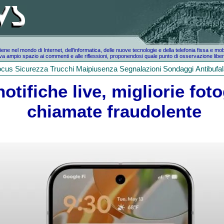
e nel mondo di Internet, dell'informatica, delle nuove tecnologie e della telefonia fissa e mo
a ampio spazio ai commenti e alle riflessioni, proponendosi quale punto di osservazione liber
ocus
Sicurezza
Trucchi
Maipiusenza
Segnalazioni
Sondaggi
Antibufa
otifiche live, migliorie fot
chiamate fraudolente