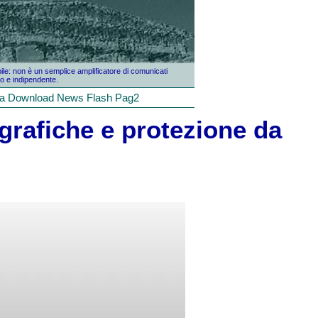
bile: non è un semplice amplificatore di comunicati
o e indipendente.
la
Download
News
Flash
Pag2
ografiche e protezione da