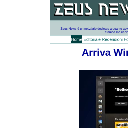
Zeus News è un notiziario dedicato a quanto avvien
stampa ma riserv
Home
Editoriale
Recensioni
F
Arriva Wi