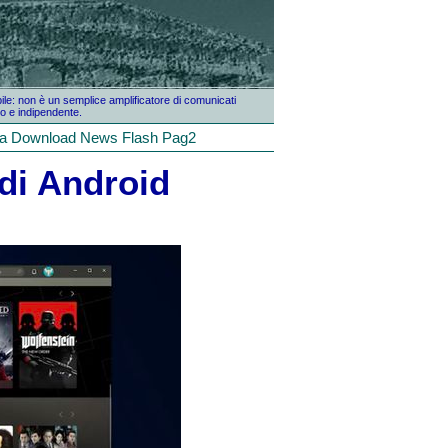
bile: non è un semplice amplificatore di comunicati
o e indipendente.
la
Download
News
Flash
Pag2
di Android