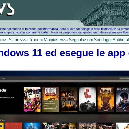
e nel mondo di Internet, dell'informatica, delle nuove tecnologie e della telefonia fissa e mo
a ampio spazio ai commenti e alle riflessioni, proponendosi quale punto di osservazione liber
ocus
Sicurezza
Trucchi
Maipiusenza
Segnalazioni
Sondaggi
Antibufa
ndows 11 ed esegue le app 