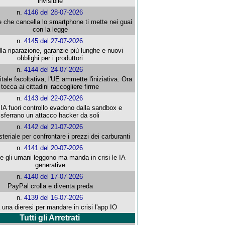
invisibile
n.
4146 del 28-07-2026
e che cancella lo smartphone ti mette nei guai
con la legge
n.
4145 del 27-07-2026
alla riparazione, garanzie più lunghe e nuovi
obblighi per i produttori
n.
4144 del 24-07-2026
gitale facoltativa, l'UE ammette l'iniziativa. Ora
tocca ai cittadini raccogliere firme
n.
4143 del 22-07-2026
 IA fuori controllo evadono dalla sandbox e
sferrano un attacco hacker da soli
n.
4142 del 21-07-2026
steriale per confrontare i prezzi dei carburanti
n.
4141 del 20-07-2026
che gli umani leggono ma manda in crisi le IA
generative
n.
4140 del 17-07-2026
PayPal crolla e diventa preda
n.
4139 del 16-07-2026
 una dieresi per mandare in crisi l'app IO
Tutti gli Arretrati