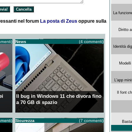
La funzion
essanti nel forum
La posta di Zeus
oppure sulla
Diritto 
menti)
News
(4 commenti)
Identità di
Modelli
L'app mini
Il font 
ei
Il bug in Windows 11 che divora fino
a 70 GB di spazio
menti)
Sicurezza
(7 commenti)
Basta