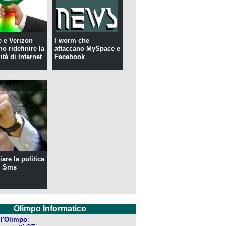
 e Verizon
I worm che
o ridefinire la
attaccano MySpace e
ità di Internet
Facebook
are la politica
i Sms
Olimpo Informatico
ell'Olimpo
: