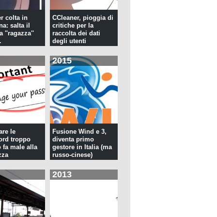
r colta in
CCleaner, pioggia di
a: salta il
critiche per la
la ''ragazza''
raccolta dei dati
.
degli utenti
2015
re le
Fusione Wind e 3,
rd troppo
diventa primo
 fa male alla
gestore in Italia (ma
zza
russo-cinese)
2013