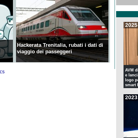
2025
Hackerata Trenitalia, rubati i dati di
viaggio dei passeggeri
AVM di
e lanc
logo p
smart
2023