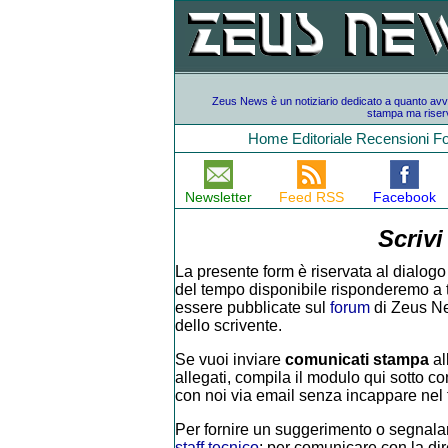
Zeus News è un notiziario dedicato a quanto avvien
stampa ma riserv
Home
Editoriale
Recensioni
F
Newsletter
Feed RSS
Facebook
Scrivi
La presente form è riservata al dialogo 
del tempo disponibile risponderemo a tutt
essere pubblicate sul
forum
di Zeus Ne
dello scrivente.
Se vuoi inviare
comunicati stampa
al
allegati, compila il modulo qui sotto con
con noi via email senza incappare nel f
Per fornire un suggerimento o segnalar
staff tecnico
; per comunicare con la di