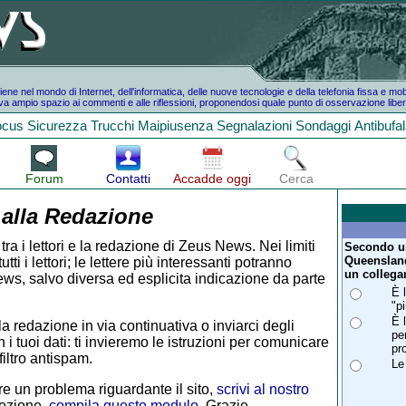
e nel mondo di Internet, dell'informatica, delle nuove tecnologie e della telefonia fissa e mo
a ampio spazio ai commenti e alle riflessioni, proponendosi quale punto di osservazione liber
ocus
Sicurezza
Trucchi
Maipiusenza
Segnalazioni
Sondaggi
Antibufa
Forum
Contatti
Accadde oggi
Cerca
 alla Redazione
tra i lettori e la redazione di Zeus News. Nei limiti
Secondo un
Queensland
i i lettori; le lettere più interessanti potranno
un collega
ws, salvo diversa ed esplicita indicazione da parte
È 
"p
È 
la redazione in via continuativa o inviarci degli
pe
 i tuoi dati: ti invieremo le istruzioni per comunicare
pr
iltro antispam.
Le
e un problema riguardante il sito,
scrivi al nostro
rezione,
compila questo modulo
. Grazie.