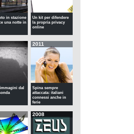
oto in stazione
Un kit per difendere
ce una notte in
la propria privacy
online
2011
immagini dal
Spina sempre
sonda
attaccata: italiani
connessi anche in
ferie
2008