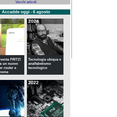
Vecchi articoli
Accadde oggi - 6 agosto
2024
venta FRITZ!
Tecnologia ubiqua e
ia un nuovo
analfabetismo
er router e
tecnologico
 home
2022