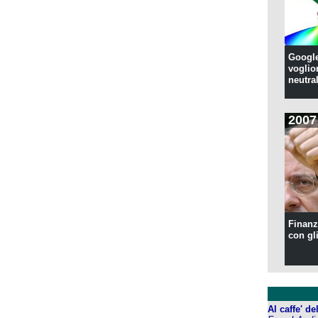
Google
voglion
neutral
2007
Finanzi
con gl
Al caffe' d