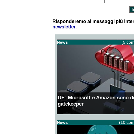
Risponderemo ai messaggi più inter
newsletter
.
News
(5 com
UE: Microsoft e Amazon sono d
gatekeeper
News
(10 com