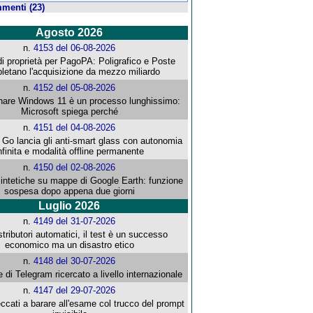
menti (23)
Agosto 2026
n.
4153 del 06-08-2026
i proprietà per PagoPA: Poligrafico e Poste
letano l'acquisizione da mezzo miliardo
n.
4152 del 05-08-2026
re Windows 11 è un processo lunghissimo:
Microsoft spiega perché
n.
4151 del 04-08-2026
o lancia gli anti-smart glass con autonomia
nfinita e modalità offline permanente
n.
4150 del 02-08-2026
intetiche su mappe di Google Earth: funzione
sospesa dopo appena due giorni
Luglio 2026
n.
4149 del 31-07-2026
stributori automatici, il test è un successo
economico ma un disastro etico
n.
4148 del 30-07-2026
e di Telegram ricercato a livello internazionale
n.
4147 del 29-07-2026
ccati a barare all'esame col trucco del prompt