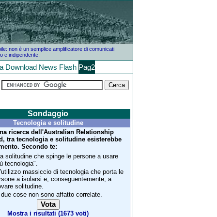
bile: non è un semplice amplificatore di comunicati
o e indipendente.
la
Download
News
Flash
Pag2
Sondaggio
Tecnologia e solitudine
a ricerca dell'Australian Relationship
, tra tecnologia e solitudine esisterebbe
mento. Secondo te:
la solitudine che spinge le persone a usare
iù tecnologia".
l'utilizzo massiccio di tecnologia che porta le
rsone a isolarsi e, conseguentemente, a
ovare solitudine.
 due cose non sono affatto correlate.
Mostra i risultati (1673 voti)