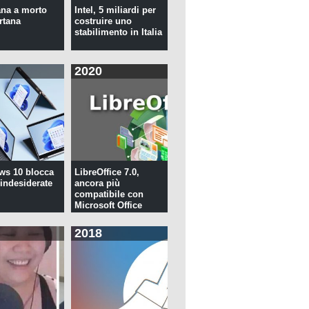
na a morto
Intel, 5 miliardi per
rtana
costruire uno
stabilimento in Italia
2020
ws 10 blocca
LibreOffice 7.0,
 indesiderate
ancora più
compatibile con
Microsoft Office
2018