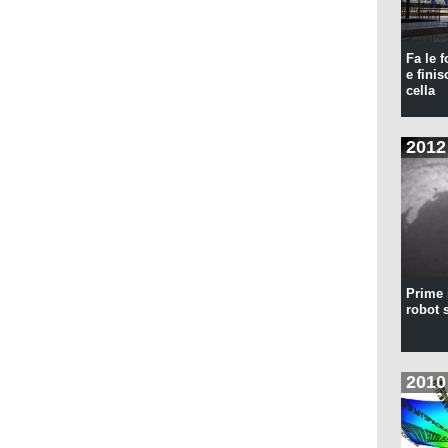
Fa le f
e finis
cella
2012
Prime 
robot 
2010