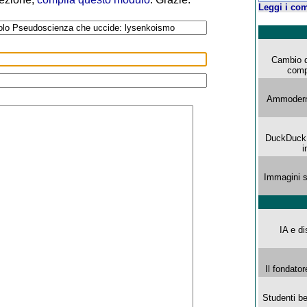
Leggi i com
Cambio d
comp
Ammoderna
DuckDuck G
i
Immagini s
IA e di
Il fondator
Studenti be