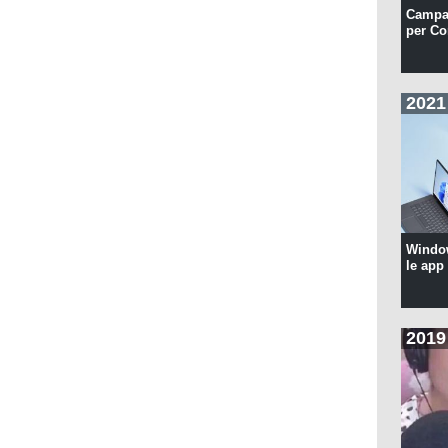
Campa
per Co
2021
Windo
le app
2019