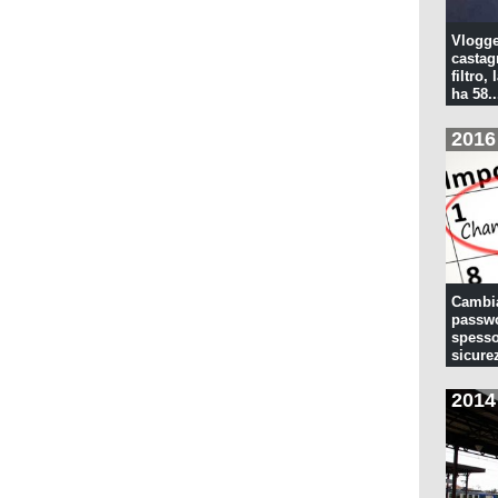
Vlogge
castagn
filtro, 
ha 58..
2016
Cambia
passwo
spesso
sicure
2014