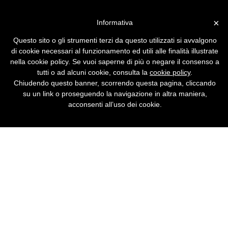
Vai alla versione desktop
×
Informativa
Arrivano i primi dati Audiweb
Questo sito o gli strumenti terzi da questo utilizzati si avvalgono
Dopo una partita durata cinque anni la
di cookie necessari al funzionamento ed utili alle finalità illustrate
società di rilevazione dell'audience di
nella cookie policy. Se vuoi saperne di più o negare il consenso a
Internet segna il primo goal.
tutti o ad alcuni cookie, consulta la
cookie policy
.
Chiudendo questo banner, scorrendo questa pagina, cliccando
su un link o proseguendo la navigazione in altra maniera,
acconsenti all’uso dei cookie.