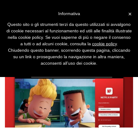
Vai alla versione desktop
×
Informativa
Guardare i film con gli amici
Questo sito o gli strumenti terzi da questo utilizzati si avvalgono
rispettando la quarantena?
di cookie necessari al funzionamento ed utili alle finalità illustrate
Ecco come
nella cookie policy. Se vuoi saperne di più o negare il consenso
a tutti o ad alcuni cookie, consulta la
cookie policy
.
Con Netflix Party è quasi come ritrovarsi
Chiudendo questo banner, scorrendo questa pagina, cliccando
insieme dal vivo.
su un link o proseguendo la navigazione in altra maniera,
acconsenti all’uso dei cookie.