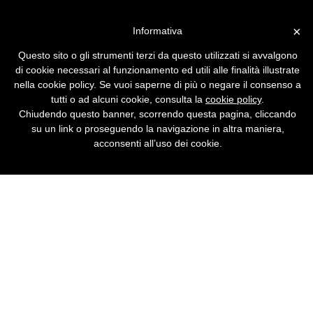
Vai alla versione desktop
×
Informativa
Un saluto a Wau Holland,
Questo sito o gli strumenti terzi da questo utilizzati si avvalgono
simbolo dell'hacking di
di cookie necessari al funzionamento ed utili alle finalità illustrate
classe
nella cookie policy. Se vuoi saperne di più o negare il consenso a
tutti o ad alcuni cookie, consulta la
cookie policy
.
È morto il fondatore del Chaos Computer
Chiudendo questo banner, scorrendo questa pagina, cliccando
Club di Amburgo, la più straordinaria fucina
su un link o proseguendo la navigazione in altra maniera,
di hacker d'Europa. Tra tecnologia, politica e
acconsenti all’uso dei cookie.
filosofia, una lezione di libertà e di equilibrio.