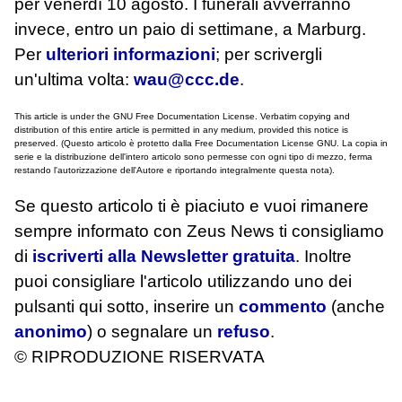
per venerdì 10 agosto. I funerali avverranno
invece, entro un paio di settimane, a Marburg.
Per
ulteriori informazioni
; per scrivergli
un'ultima volta:
wau@ccc.de
.
This article is under the GNU Free Documentation License. Verbatim copying and
distribution of this entire article is permitted in any medium, provided this notice is
preserved. (Questo articolo è protetto dalla Free Documentation License GNU. La copia in
serie e la distribuzione dell'intero articolo sono permesse con ogni tipo di mezzo, ferma
restando l'autorizzazione dell'Autore e riportando integralmente questa nota).
Se questo articolo ti è piaciuto e vuoi rimanere
sempre informato con Zeus News
ti consigliamo
di
iscriverti alla Newsletter gratuita
. Inoltre
puoi consigliare l'articolo utilizzando uno dei
pulsanti qui sotto, inserire un
commento
(anche
anonimo
) o segnalare un
refuso
.
© RIPRODUZIONE RISERVATA