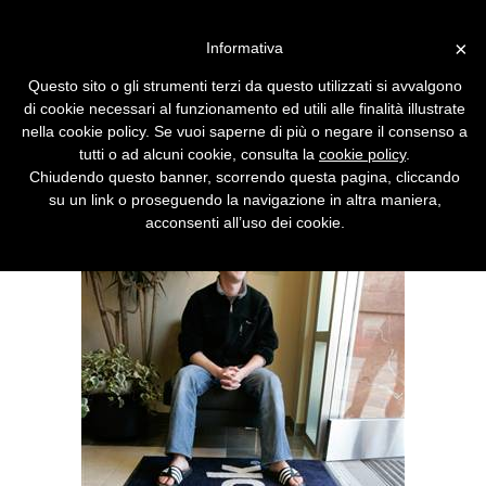
Vai alla versione desktop
×
Informativa
Facebook, violata la fan page
Questo sito o gli strumenti terzi da questo utilizzati si avvalgono
di Zuckerberg
di cookie necessari al funzionamento ed utili alle finalità illustrate
nella cookie policy. Se vuoi saperne di più o negare il consenso a
L'hacker invita Facebook ad abbandonare le
tutti o ad alcuni cookie, consulta la
cookie policy
.
banche e trasformarsi in un "social
Chiudendo questo banner, scorrendo questa pagina, cliccando
business" fondato sul microcredito.
su un link o proseguendo la navigazione in altra maniera,
acconsenti all’uso dei cookie.