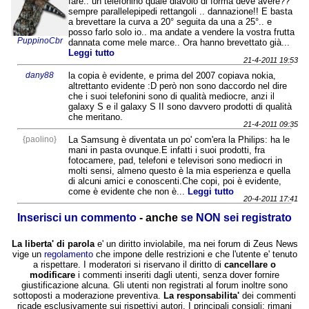
fare.. un telefonino quale diavolo di forma deve avere??
sempre parallelepipedi rettangoli .. dannazione!! E basta
a brevettare la curva a 20° seguita da una a 25°.. e
posso farlo solo io.. ma andate a vendere la vostra frutta
PuppinoCbr
dannata come mele marce.. Ora hanno brevettato già...
Leggi tutto
21-4-2011 19:53
dany88
la copia è evidente, e prima del 2007 copiava nokia,
altrettanto evidente :D però non sono daccordo nel dire
che i suoi telefonini sono di qualità mediocre, anzi il
galaxy S e il galaxy S II sono davvero prodotti di qualità
che meritano.
21-4-2011 09:35
{paolino}
La Samsung è diventata un po' com'era la Philips: ha le
mani in pasta ovunque.E infatti i suoi prodotti, fra
fotocamere, pad, telefoni e televisori sono mediocri in
molti sensi, almeno questo è la mia esperienza e quella
di alcuni amici e conoscenti.Che copi, poi è evidente,
come è evidente che non è...
Leggi tutto
20-4-2011 17:41
Inserisci un commento
- anche
se NON sei registrato
La liberta' di parola
e' un diritto inviolabile, ma nei forum di Zeus News
vige un
regolamento
che impone delle restrizioni e che l'utente e' tenuto
a rispettare. I moderatori si riservano il diritto di
cancellare o
modificare
i commenti inseriti dagli utenti, senza dover fornire
giustificazione alcuna. Gli utenti non registrati al forum inoltre sono
sottoposti a moderazione preventiva.
La responsabilita'
dei commenti
ricade esclusivamente sui rispettivi autori. I principali consigli: rimani