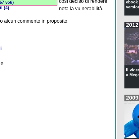
così deciso di rendere
ebook 
67 voti)
versio
i (4)
nota la vulnerabilità.
to alcun commento in proposito.
2012
i
dei
Il vide
a Meg
2009