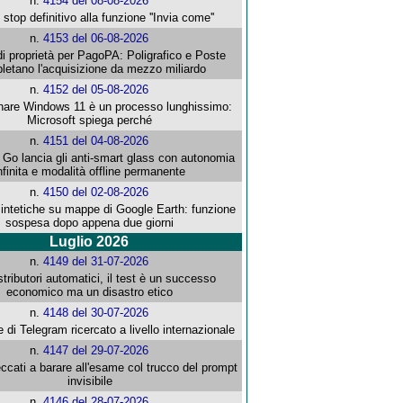
n.
4154 del 08-08-2026
stop definitivo alla funzione ''Invia come''
n.
4153 del 06-08-2026
i proprietà per PagoPA: Poligrafico e Poste
letano l'acquisizione da mezzo miliardo
n.
4152 del 05-08-2026
re Windows 11 è un processo lunghissimo:
Microsoft spiega perché
n.
4151 del 04-08-2026
o lancia gli anti-smart glass con autonomia
nfinita e modalità offline permanente
n.
4150 del 02-08-2026
intetiche su mappe di Google Earth: funzione
sospesa dopo appena due giorni
Luglio 2026
n.
4149 del 31-07-2026
stributori automatici, il test è un successo
economico ma un disastro etico
n.
4148 del 30-07-2026
e di Telegram ricercato a livello internazionale
n.
4147 del 29-07-2026
ccati a barare all'esame col trucco del prompt
invisibile
n.
4146 del 28-07-2026