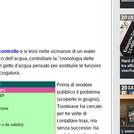
adesso
2016
controllo
e si trovi nelle vicinanze di un water
co dell'acqua, controllare la "cronologia delle
Hard d
 il getto d'acqua pensato per sostituire le funzioni
tra aff
vasche
sciugatura.
o
Prima di rendere
2014
ici
pubblico il problema
ti?
(scoperto in giugno),
Trustwave ha cercato
zione
per tre volte di
contattare Inax, ma
 o da salotto)
senza successo: ha
L'este