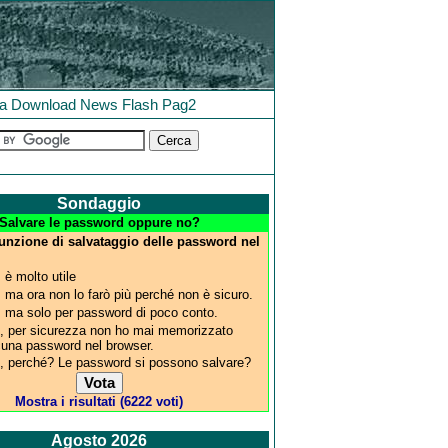
la
Download
News
Flash
Pag2
Sondaggio
Salvare le password oppure no?
 funzione di salvataggio delle password nel
, è molto utile
, ma ora non lo farò più perché non è sicuro.
, ma solo per password di poco conto.
, per sicurezza non ho mai memorizzato
cuna password nel browser.
, perché? Le password si possono salvare?
Mostra i risultati (6222 voti)
Agosto 2026