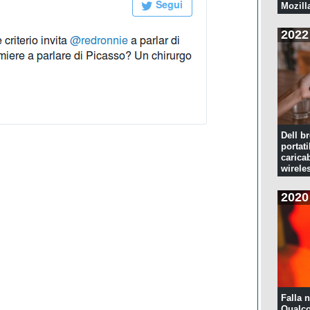
Mozill
2022
Dell br
portati
caricab
wirele
2020
Falla n
Qualco