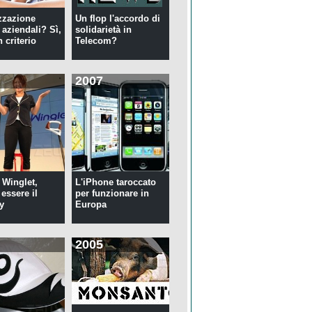
zzazione
Un flop l'accordo di
 aziendali? Sì,
solidarietà in
 criterio
Telecom?
2007
 Winglet,
L'iPhone taroccato
essere il
per funzionare in
y
Europa
2005