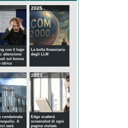
2025
ng con il logo
La bolla finanziaria
 attenzione
degli LLM
mail sul bonus
 idrico
2023
e condannata
Edge scatterà
nopolio. A
screenshot di ogni
rci sarà
pagina visitata