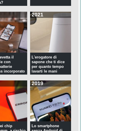
a?
2021
evetta il
L'erogatore di
le con
sapone che ti dice
atterie
per quanto tempo
ss incorporato
lavarti le mani
2019
ei chip
Lo smartphone
mm, a rischio
senza Android di