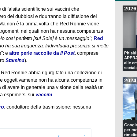
2026
di falsità scientifiche sui vaccini che
o dei dubbiosi e ridurranno la diffusione dei
. Ma non è la prima volta che Red Ronnie viene
 argomenti nei quali non ha nessuna competenza
lo così perfetto [sul Sole] è un messaggio"
;
Red
rio ha sua frequenza. Individuata presenza si mette
a"
; e
altre perle raccolte da
Il Post
, comprese
Phishi
ARERA:
pro
Stamina
).
alle e
sociale
 Red Ronnie abbia rigurgitato una collezione di
2024
he oggettivamente non ha alcuna competenza in
a di avere in generale una visione della realtà un
 a esprimersi sui
vaccini
.
ro
, conduttore della trasmissione: nessuna
Googl
per mo
rimette