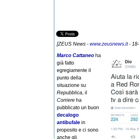
[
ZEUS News
-
www.zeusnews.it
- 18
Marco Cattaneo
ha
già fatto
egregiamente il
punto della
situazione su
Repubblica
, il
Corriere
ha
pubblicato un buon
decalogo
antibufale
in
proposito e ci sono
anche gli