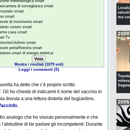
zione metereologica smart
eocamera di sorveglianza smart
Locali
mostato smart
veicoli
no smart
ma con
sore di movimento smart
ianto sonoro smart
arme casa smart
2008
rt Tv
oncino/citofono smart
sore porta/finestra smart
tatore smart di energia elettrica
Mostra i risultati (1079 voti)
Leggi i commenti (5)
Toyota
voleva 
avolta ha detto che c'è proprio scritto
Segwa
"
. Gli ho chiesto di indicarmi il nome del vaccino in
la dovuta a una lettura distorta del bugiardino,
2006
Vaccinfo
.
odio analogo che ho vissuto personalmente e che
 l'abitudine di far parlare gli incompetenti. Durante