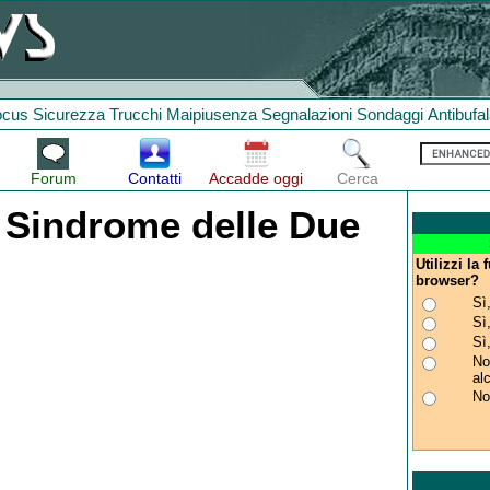
ocus
Sicurezza
Trucchi
Maipiusenza
Segnalazioni
Sondaggi
Antibufa
Forum
Contatti
Accadde oggi
Cerca
 Sindrome delle Due
Utilizzi la
browser?
Sì
Sì
Sì
No
al
No