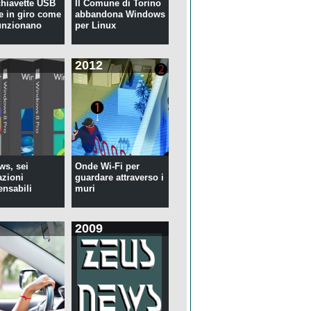
 chiavette USB
Il Comune di Torino
te in giro come
abbandona Windows
unzionano
per Linux
2012
s, sei
Onde Wi-Fi per
azioni
guardare attraverso i
ensabili
muri
2009