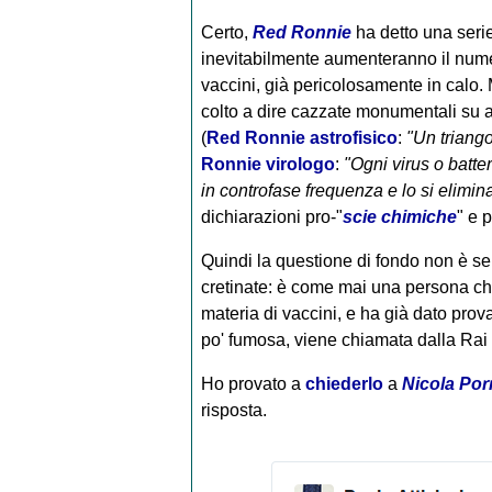
Certo,
Red Ronnie
ha detto una serie 
inevitabilmente aumenteranno il numer
vaccini, già pericolosamente in calo
colto a dire cazzate monumentali su
(
Red Ronnie astrofisico
:
"Un triango
Ronnie virologo
:
"Ogni virus o batte
in controfase frequenza e lo si elimin
dichiarazioni pro-"
scie chimiche
" e 
Quindi la questione di fondo non è se
cretinate: è come mai una persona c
materia di vaccini, e ha già dato prov
po' fumosa, viene chiamata dalla Rai
Ho provato a
chiederlo
a
Nicola Por
risposta.