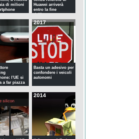
ia di milioni
Huawei arriverà
rtphone
entro la fine
dell'anno
2017
tore
Basta un adesivo per
ing
confondere i veicoli
hone: l'UE si
autonomi
a a far piazza
2014