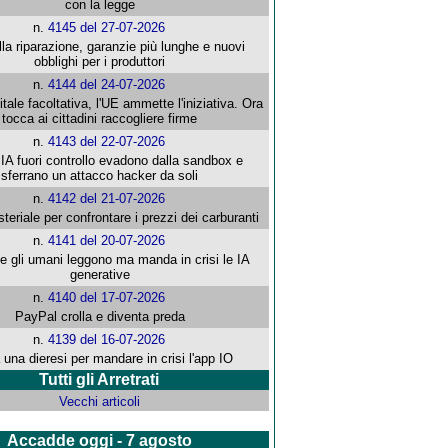
con la legge
n.
4145 del 27-07-2026
alla riparazione, garanzie più lunghe e nuovi
obblighi per i produttori
n.
4144 del 24-07-2026
gitale facoltativa, l'UE ammette l'iniziativa. Ora
tocca ai cittadini raccogliere firme
n.
4143 del 22-07-2026
 IA fuori controllo evadono dalla sandbox e
sferrano un attacco hacker da soli
n.
4142 del 21-07-2026
steriale per confrontare i prezzi dei carburanti
n.
4141 del 20-07-2026
che gli umani leggono ma manda in crisi le IA
generative
n.
4140 del 17-07-2026
PayPal crolla e diventa preda
n.
4139 del 16-07-2026
 una dieresi per mandare in crisi l'app IO
Tutti gli Arretrati
Vecchi articoli
Accadde oggi - 7 agosto