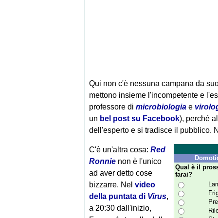
Qui non c'è nessuna campana da suonar
mettono insieme l'incompetente e l'es
professore di
microbiologia
e
virolo
un
bel post su Facebook
), perché al
dell'esperto e si tradisce il pubblico
C'è un'altra cosa:
Red
Domotic
Ronnie
non è l'unico
Qual è il pros
ad aver detto cose
farai?
bizzarre. Nel
video
Lam
Fri
della puntata di
Virus
,
Pre
a 20:30 dall'inizio,
Ril