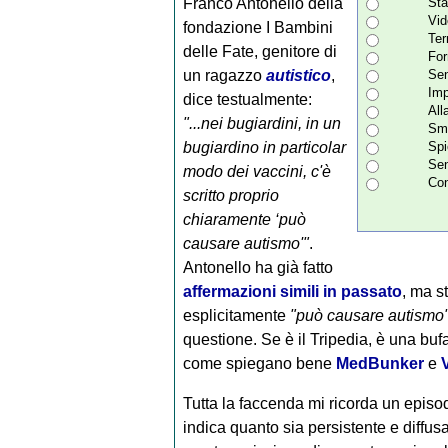
Franco Antonello della
Sta
Vid
fondazione I Bambini
Ter
delle Fate, genitore di
For
un ragazzo
autistico
,
Sen
Imp
dice testualmente:
All
"...nei bugiardini, in un
Sma
bugiardino in particolar
Spi
Sen
modo dei vaccini, c'è
Con
scritto proprio
chiaramente ‘può
causare autismo'"
.
Antonello ha già fatto
affermazioni simili in passato
, ma st
esplicitamente
"può causare autismo
questione. Se è il Tripedia, è una bufa
come spiegano bene
MedBunker
e
Tutta la faccenda mi ricorda un epis
indica quanto sia persistente e diffusa