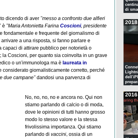
centina
di sma
to dicendo di aver
"messo a confronto due alfieri
2018
e" è
"Maria Antonietta Farina
Coscioni
, presidente
ore fondamentale e frequente del giornalismo di
e arrivare a una risposta, si fanno parlare e
capaci di attirare pubblico per notorietà o
 la Coscioni, per quanto sia coinvolta in un grave
medico o un'immunologa ma è
laureata in
Connet
e considerato giornalisticamente corretto, perché
Lightn
dell'iP
e le due campane"
dandosi una parvenza di
prepar
pulita
2016
No, no, no, no e ancora no. Qui non
stiamo parlando di calcio o di moda,
dove le opinioni di tutti hanno grosso
modo lo stesso valore e la stessa
frivolissima importanza. Qui stiamo
parlando di
vaccini
, ossia di un