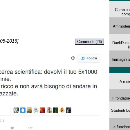
Cambio d
comp
Ammoderna
-05-2016]
Commenti (26)
DuckDuck G
i
Immagini s
IA e di
Il fondator
Studenti be
La funzion