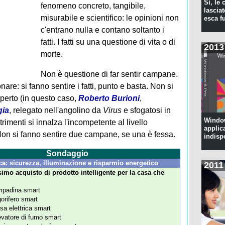
Sì, le
fenomeno concreto, tangibile,
lascia
misurabile e scientifico: le opinioni non
esca f
c'entrano nulla e contano soltanto i
fatti. I fatti su una questione di vita o di
2013
morte.
Non è questione di far sentir campane.
e: si fanno sentire i fatti, punto e basta. Non si
perto (in questo caso,
Roberto Burioni
,
gia
, relegato nell'angolino da
Virus
e sfogatosi in
Window
trimenti si innalza l'incompetente al livello
applic
. Non si fanno sentire due campane, se una è fessa.
indisp
Sondaggio
a: sicurezza, illuminazione e risparmio energetico
2011
simo acquisto di prodotto intelligente per la casa che
padina smart
gorifero smart
sa elettrica smart
evatore di fumo smart