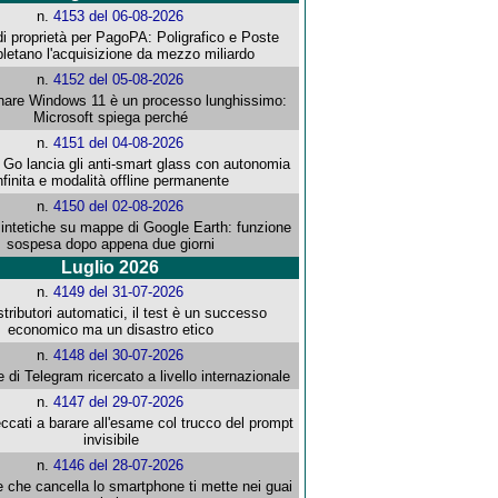
n.
4153 del 06-08-2026
i proprietà per PagoPA: Poligrafico e Poste
letano l'acquisizione da mezzo miliardo
n.
4152 del 05-08-2026
re Windows 11 è un processo lunghissimo:
Microsoft spiega perché
n.
4151 del 04-08-2026
o lancia gli anti-smart glass con autonomia
nfinita e modalità offline permanente
n.
4150 del 02-08-2026
intetiche su mappe di Google Earth: funzione
sospesa dopo appena due giorni
Luglio 2026
n.
4149 del 31-07-2026
stributori automatici, il test è un successo
economico ma un disastro etico
n.
4148 del 30-07-2026
e di Telegram ricercato a livello internazionale
n.
4147 del 29-07-2026
ccati a barare all'esame col trucco del prompt
invisibile
n.
4146 del 28-07-2026
e che cancella lo smartphone ti mette nei guai