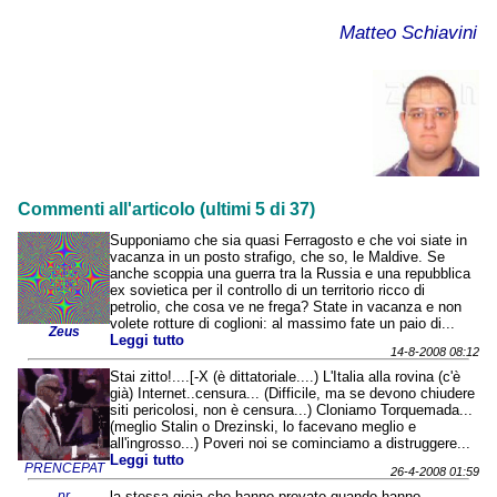
Matteo Schiavini
Commenti all'articolo (ultimi 5 di 37)
Supponiamo che sia quasi Ferragosto e che voi siate in
vacanza in un posto strafigo, che so, le Maldive. Se
anche scoppia una guerra tra la Russia e una repubblica
ex sovietica per il controllo di un territorio ricco di
petrolio, che cosa ve ne frega? State in vacanza e non
volete rotture di coglioni: al massimo fate un paio di...
Zeus
Leggi tutto
14-8-2008 08:12
Stai zitto!....[-X (è dittatoriale....) L'Italia alla rovina (c'è
già) Internet..censura... (Difficile, ma se devono chiudere
siti pericolosi, non è censura...) Cloniamo Torquemada...
(meglio Stalin o Drezinski, lo facevano meglio e
all'ingrosso...) Poveri noi se cominciamo a distruggere...
Leggi tutto
PRENCEPAT
26-4-2008 01:59
pr
la stessa gioia che hanno provato quando hanno