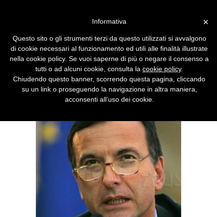
Vai alla versione desktop
×
Informativa
L'Europa gioisce per il rientro
Questo sito o gli strumenti terzi da questo utilizzati si avvalgono
in Italia di Frattini
di cookie necessari al funzionamento ed utili alle finalità illustrate
nella cookie policy. Se vuoi saperne di più o negare il consenso a
Richiamato in patria da Berlusconi, non potrà
tutti o ad alcuni cookie, consulta la
cookie policy
.
più contribuire a smantellare le libertà civili
Chiudendo questo banner, scorrendo questa pagina, cliccando
dei cittadini dell'EU. Tocca a noi tenercelo.
su un link o proseguendo la navigazione in altra maniera,
acconsenti all’uso dei cookie.