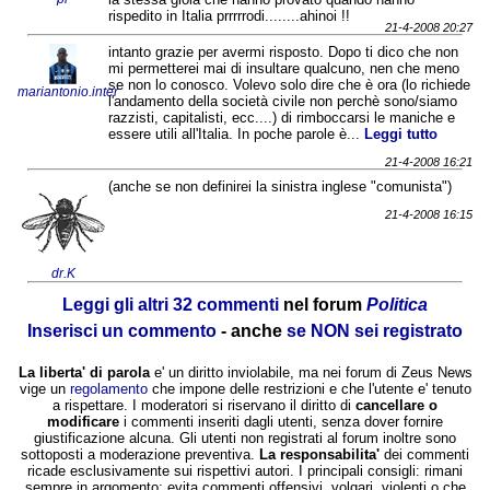
rispedito in Italia prrrrrodi........ahinoi !!
21-4-2008 20:27
intanto grazie per avermi risposto. Dopo ti dico che non
mi permetterei mai di insultare qualcuno, nen che meno
se non lo conosco. Volevo solo dire che è ora (lo richiede
mariantonio.inter
l'andamento della società civile non perchè sono/siamo
razzisti, capitalisti, ecc....) di rimboccarsi le maniche e
essere utili all'Italia. In poche parole è...
Leggi tutto
21-4-2008 16:21
(anche se non definirei la sinistra inglese "comunista")
21-4-2008 16:15
dr.K
Leggi gli altri 32 commenti
nel forum
Politica
Inserisci un commento
- anche
se NON sei registrato
La liberta' di parola
e' un diritto inviolabile, ma nei forum di Zeus News
vige un
regolamento
che impone delle restrizioni e che l'utente e' tenuto
a rispettare. I moderatori si riservano il diritto di
cancellare o
modificare
i commenti inseriti dagli utenti, senza dover fornire
giustificazione alcuna. Gli utenti non registrati al forum inoltre sono
sottoposti a moderazione preventiva.
La responsabilita'
dei commenti
ricade esclusivamente sui rispettivi autori. I principali consigli: rimani
sempre in argomento; evita commenti offensivi, volgari, violenti o che