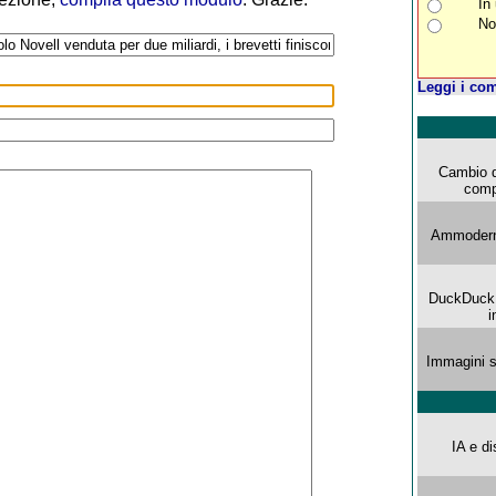
In
No
Leggi i com
Cambio d
comp
Ammoderna
DuckDuck G
i
Immagini s
IA e di