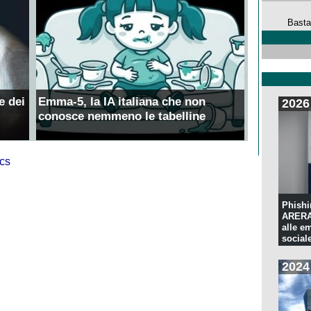
Basta
e dei
Emma-5, la IA italiana che non
2026
conosce nemmeno le tabelline
Phishi
ARERA:
alle e
sociale
2024