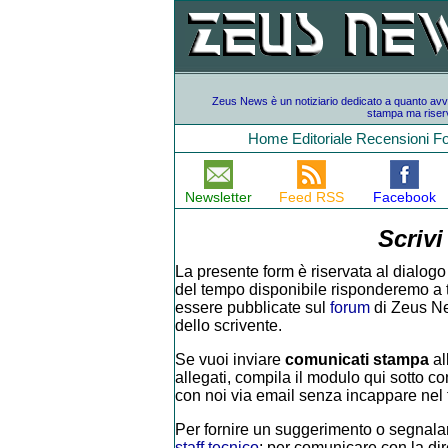
Zeus News è un notiziario dedicato a quanto avvien
stampa ma riserv
Home
Editoriale
Recensioni
F
Newsletter
Feed RSS
Facebook
Scrivi
La presente form è riservata al dialogo 
del tempo disponibile risponderemo a tutt
essere pubblicate sul
forum
di Zeus Ne
dello scrivente.
Se vuoi inviare
comunicati stampa
al
allegati, compila il modulo qui sotto con
con noi via email senza incappare nel f
Per fornire un suggerimento o segnalar
staff tecnico
; per comunicare con la di