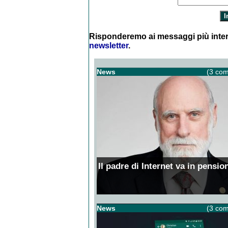
Risponderemo ai messaggi più inter
newsletter
.
News
(3 com
Il padre di Internet va in pensio
News
(3 com