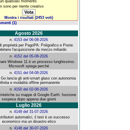
 un qualsiasi momento
n sono per niente creativo
Mostra i risultati (2453 voti)
menti (1)
Agosto 2026
n.
4153 del 06-08-2026
i proprietà per PagoPA: Poligrafico e Poste
letano l'acquisizione da mezzo miliardo
n.
4152 del 05-08-2026
re Windows 11 è un processo lunghissimo:
Microsoft spiega perché
n.
4151 del 04-08-2026
o lancia gli anti-smart glass con autonomia
nfinita e modalità offline permanente
n.
4150 del 02-08-2026
intetiche su mappe di Google Earth: funzione
sospesa dopo appena due giorni
Luglio 2026
n.
4149 del 31-07-2026
stributori automatici, il test è un successo
economico ma un disastro etico
n.
4148 del 30-07-2026