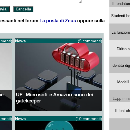
Il fondator
Studenti be
essanti nel forum
La posta di Zeus
oppure sulla
La funzion
menti)
News
(5 commenti)
Diritto 
Identità di
Modelli
ne
UE: Microsoft e Amazon sono dei
L'app mini
gatekeeper
Il font 
menti)
News
(10 commenti)