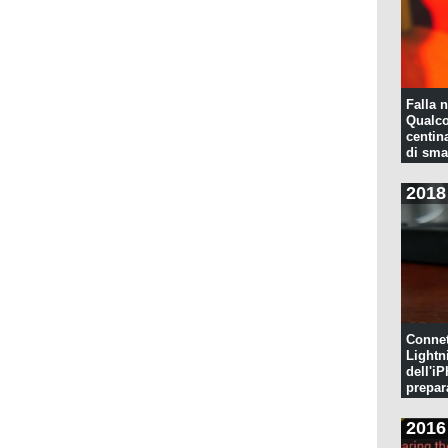
Falla n
Qualco
centina
di sma
2018
Connet
Lightn
dell'iP
prepar
pulita
2016