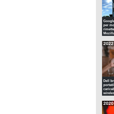
Googl
per mo
rimette
Mozill
2022
Dell br
portati
caricab
wirele
2020