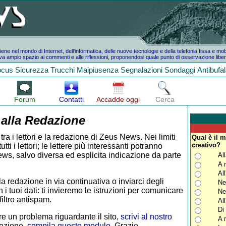
e nel mondo di Internet, dell'informatica, delle nuove tecnologie e della telefonia fissa e mo
a ampio spazio ai commenti e alle riflessioni, proponendosi quale punto di osservazione liber
ocus
Sicurezza
Trucchi
Maipiusenza
Segnalazioni
Sondaggi
Antibufa
Forum
Contatti
Accadde oggi
Cerca
 alla Redazione
tra i lettori e la redazione di Zeus News. Nei limiti
Qual è il m
creativo?
i i lettori; le lettere più interessanti potranno
ws, salvo diversa ed esplicita indicazione da parte
Al
A 
Al
la redazione in via continuativa o inviarci degli
Ne
 i tuoi dati: ti invieremo le istruzioni per comunicare
Ne
iltro antispam.
Al
Di
e un problema riguardante il sito,
scrivi al nostro
A 
rezione,
compila questo modulo
. Grazie.