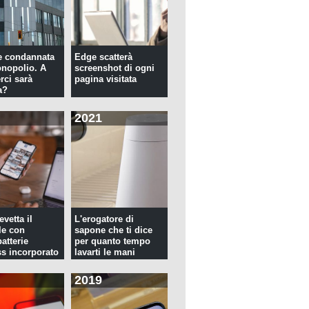
e condannata
Edge scatterà
nopolio. A
screenshot di ogni
rci sarà
pagina visitata
a?
2021
evetta il
L'erogatore di
le con
sapone che ti dice
atterie
per quanto tempo
ss incorporato
lavarti le mani
2019