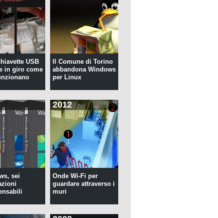
 chiavette USB
Il Comune di Torino
te in giro come
abbandona Windows
unzionano
per Linux
2012
s, sei
Onde Wi-Fi per
azioni
guardare attraverso i
ensabili
muri