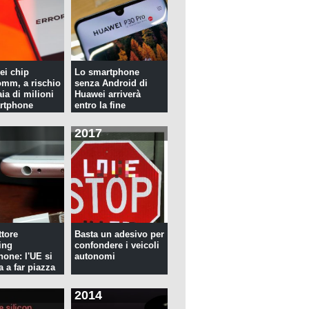
ei chip
Lo smartphone
mm, a rischio
senza Android di
ia di milioni
Huawei arriverà
rtphone
entro la fine
dell'anno
2017
tore
Basta un adesivo per
ing
confondere i veicoli
hone: l'UE si
autonomi
a a far piazza
2014