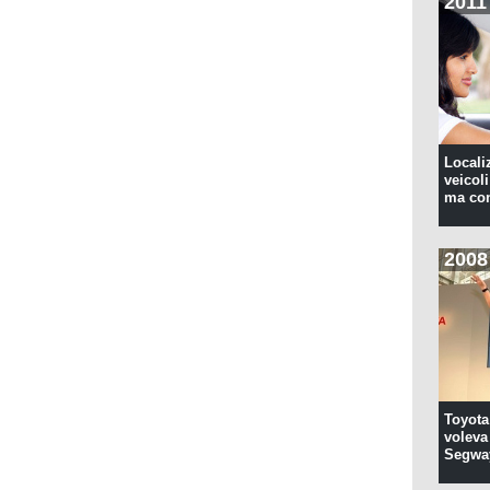
2011
Locali
veicoli
ma con
2008
Toyota
voleva 
Segwa