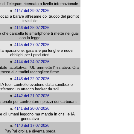
e di Telegram ricercato a livello internazionale
n.
4147 del 29-07-2026
ccati a barare all'esame col trucco del prompt
invisibile
n.
4146 del 28-07-2026
e che cancella lo smartphone ti mette nei guai
con la legge
n.
4145 del 27-07-2026
alla riparazione, garanzie più lunghe e nuovi
obblighi per i produttori
n.
4144 del 24-07-2026
gitale facoltativa, l'UE ammette l'iniziativa. Ora
tocca ai cittadini raccogliere firme
n.
4143 del 22-07-2026
 IA fuori controllo evadono dalla sandbox e
sferrano un attacco hacker da soli
n.
4142 del 21-07-2026
steriale per confrontare i prezzi dei carburanti
n.
4141 del 20-07-2026
che gli umani leggono ma manda in crisi le IA
generative
n.
4140 del 17-07-2026
PayPal crolla e diventa preda