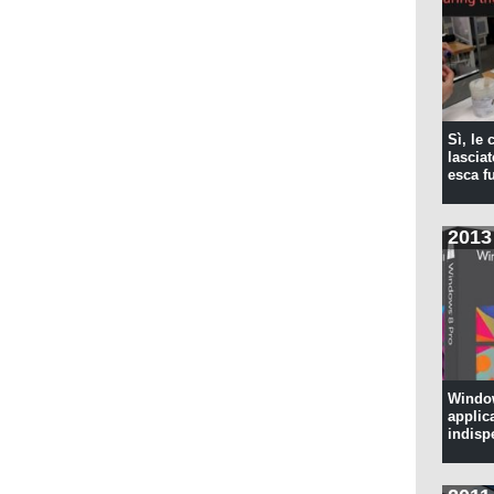
Sì, le
lascia
esca f
2013
Window
applic
indisp