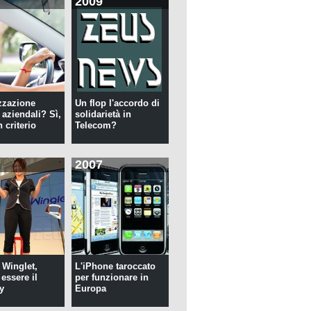
2009
zzazione
Un flop l'accordo di
 aziendali? Sì,
solidarietà in
 criterio
Telecom?
2007
 Winglet,
L'iPhone taroccato
essere il
per funzionare in
y
Europa