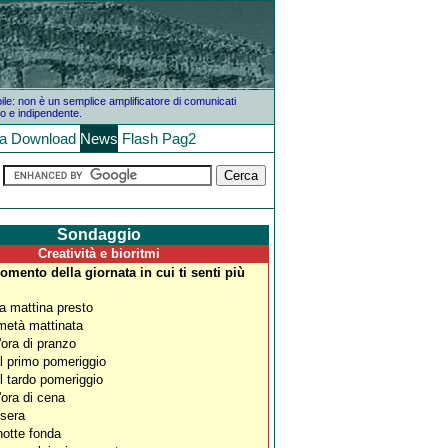
bile: non è un semplice amplificatore di comunicati
o e indipendente.
la
Download
News
Flash
Pag2
Sondaggio
Creatività e bioritmi
omento della giornata in cui ti senti più
la mattina presto
metà mattinata
l'ora di pranzo
l primo pomeriggio
l tardo pomeriggio
l'ora di cena
 sera
notte fonda