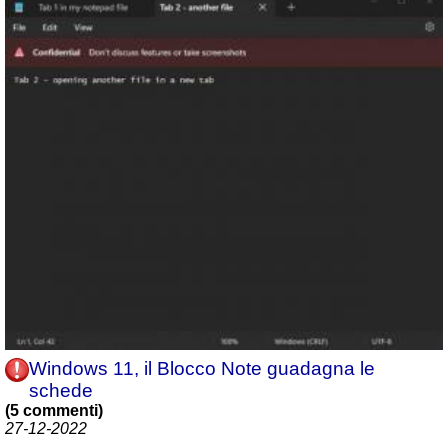
Windows 11, il Blocco Note guadagna le
schede
(5 commenti)
27-12-2022