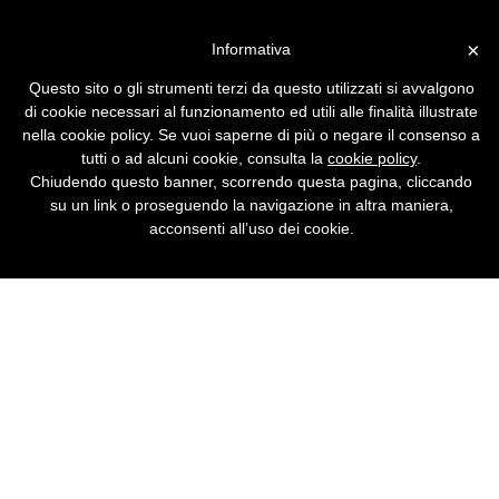
Vai alla versione desktop
×
Informativa
Il meglio del forum Grafica e
Questo sito o gli strumenti terzi da questo utilizzati si avvalgono
fotografia digitale
di cookie necessari al funzionamento ed utili alle finalità illustrate
nella cookie policy. Se vuoi saperne di più o negare il consenso a
Cambiare panorama dietro un soggetto.
tutti o ad alcuni cookie, consulta la
cookie policy
.
Sovrapporre due immagini con Gimp. Grafico
Chiudendo questo banner, scorrendo questa pagina, cliccando
professionista, come iniziare? Convertire file
su un link o proseguendo la navigazione in altra maniera,
CR2 in JPG. Digitalizzare gli album di
acconsenti all’uso dei cookie.
famiglia.