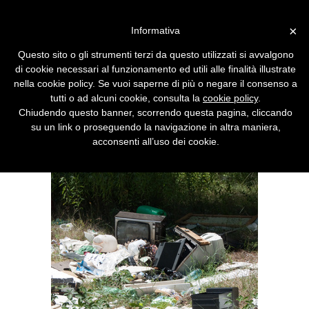
Vai alla versione desktop
×
Informativa
Rifiuti elettronici, raccolte
Questo sito o gli strumenti terzi da questo utilizzati si avvalgono
100.000 tonnellate
di cookie necessari al funzionamento ed utili alle finalità illustrate
nella cookie policy. Se vuoi saperne di più o negare il consenso a
Lo smaltimento dei Raee prosegue a pieno
tutti o ad alcuni cookie, consulta la
cookie policy
.
ritmo. La Lombardia è la regione che ha
Chiudendo questo banner, scorrendo questa pagina, cliccando
raccolto la maggiore quantità di
su un link o proseguendo la navigazione in altra maniera,
apparecchiature in disuso.
acconsenti all’uso dei cookie.