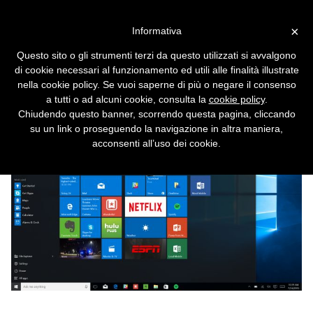
Vai alla versione desktop
×
Informativa
Aggiornamenti di sistema
Questo sito o gli strumenti terzi da questo utilizzati si avvalgono
Ci sono degli aggiornamenti del sistema
di cookie necessari al funzionamento ed utili alle finalità illustrate
operativo da scaricare e installare. Cosa fai?
nella cookie policy. Se vuoi saperne di più o negare il consenso
a tutti o ad alcuni cookie, consulta la
cookie policy
.
Chiudendo questo banner, scorrendo questa pagina, cliccando
su un link o proseguendo la navigazione in altra maniera,
acconsenti all’uso dei cookie.