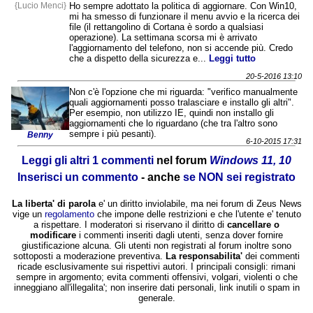
{Lucio Menci}
Ho sempre adottato la politica di aggiornare. Con Win10,
mi ha smesso di funzionare il menu avvio e la ricerca dei
file (il rettangolino di Cortana è sordo a qualsiasi
operazione). La settimana scorsa mi è arrivato
l'aggiornamento del telefono, non si accende più. Credo
che a dispetto della sicurezza e...
Leggi tutto
20-5-2016 13:10
Non c'è l'opzione che mi riguarda: "verifico manualmente
quali aggiornamenti posso tralasciare e installo gli altri".
Per esempio, non utilizzo IE, quindi non installo gli
aggiornamenti che lo riguardano (che tra l'altro sono
sempre i più pesanti).
Benny
6-10-2015 17:31
Leggi gli altri 1 commenti
nel forum
Windows 11, 10
Inserisci un commento
- anche
se NON sei registrato
La liberta' di parola
e' un diritto inviolabile, ma nei forum di Zeus News
vige un
regolamento
che impone delle restrizioni e che l'utente e' tenuto
a rispettare. I moderatori si riservano il diritto di
cancellare o
modificare
i commenti inseriti dagli utenti, senza dover fornire
giustificazione alcuna. Gli utenti non registrati al forum inoltre sono
sottoposti a moderazione preventiva.
La responsabilita'
dei commenti
ricade esclusivamente sui rispettivi autori. I principali consigli: rimani
sempre in argomento; evita commenti offensivi, volgari, violenti o che
inneggiano all'illegalita'; non inserire dati personali, link inutili o spam in
generale.