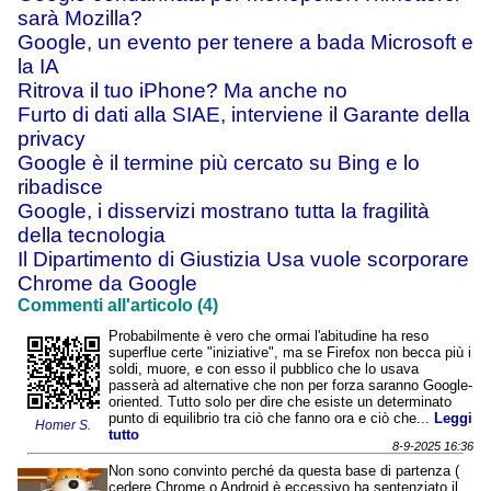
sarà Mozilla?
Google, un evento per tenere a bada Microsoft e
la IA
Ritrova il tuo iPhone? Ma anche no
Furto di dati alla SIAE, interviene il Garante della
privacy
Google è il termine più cercato su Bing e lo
ribadisce
Google, i disservizi mostrano tutta la fragilità
della tecnologia
Il Dipartimento di Giustizia Usa vuole scorporare
Chrome da Google
Commenti all'articolo (4)
Probabilmente è vero che ormai l'abitudine ha reso
superflue certe "iniziative", ma se Firefox non becca più i
soldi, muore, e con esso il pubblico che lo usava
passerà ad alternative che non per forza saranno Google-
oriented. Tutto solo per dire che esiste un determinato
punto di equilibrio tra ciò che fanno ora e ciò che...
Leggi
Homer S.
tutto
8-9-2025 16:36
Non sono convinto perché da questa base di partenza (
cedere Chrome o Android è eccessivo ha sentenziato il