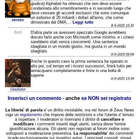
giudice) Alphabet ha ottenuto che non deve essere
condannata allo smembramento e in secondo luogo che
deve cessare gli accordi esclusivi che sono comunque
un esborso di 20 miliardi i dollari all'anno, che come
zeross
dimostrato dal DMA,...
Leggi tutto
8-9-2025 15:32
{turi}
D'altra parte se avessero spezzato Google avrebbero
dovuto farlo anche con Microsoft come minimo, e i cinesi
sarebbero stati senza concorrenti. Una sentenza
sbagliata in un mondo giusto, ma giusta in un mondo
sbagliato.
8-9-2025 09:09
Anche in questo caso la prima sentenza ha sparato in
alto poi, col tempo ed i ricorsi successivi, finirà tutto per
annacquarsi completamente e finire in una bolla di
sapone.
6-9-2025 13:34
Gladiator
Inserisci un commento
- anche
se NON sei registrato
La liberta' di parola
e' un diritto inviolabile, ma nei forum di Zeus News
vige un
regolamento
che impone delle restrizioni e che l'utente e' tenuto
a rispettare. I moderatori si riservano il diritto di
cancellare o
modificare
i commenti inseriti dagli utenti, senza dover fornire
giustificazione alcuna. Gli utenti non registrati al forum inoltre sono
sottoposti a moderazione preventiva.
La responsabilita'
dei commenti
ricade esclusivamente sui rispettivi autori. I principali consigli: rimani