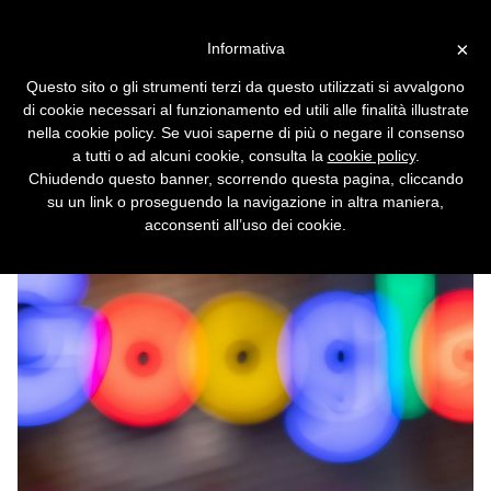
Vai alla versione desktop
×
Informativa
Sentenza USA sul monopolio
Questo sito o gli strumenti terzi da questo utilizzati si avvalgono
di Google: l'azienda non sarà
di cookie necessari al funzionamento ed utili alle finalità illustrate
spezzettata, ma dovrà
nella cookie policy. Se vuoi saperne di più o negare il consenso
a tutti o ad alcuni cookie, consulta la
cookie policy
.
condividere i dati
Chiudendo questo banner, scorrendo questa pagina, cliccando
su un link o proseguendo la navigazione in altra maniera,
acconsenti all’uso dei cookie.