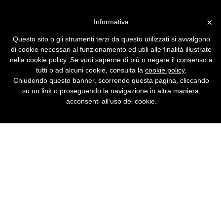
Vai alla versione desktop
×
Informativa
Allo shopping center con
Questo sito o gli strumenti terzi da questo utilizzati si avvalgono
Britney
di cookie necessari al funzionamento ed utili alle finalità illustrate
nella cookie policy. Se vuoi saperne di più o negare il consenso a
Non è uno scherzo, ma l'ultima trovata
tutti o ad alcuni cookie, consulta la
cookie policy
.
commerciale per incrementare i volumi del
Chiudendo questo banner, scorrendo questa pagina, cliccando
commercio elettronico. Chi è il pioniere di
su un link o proseguendo la navigazione in altra maniera,
questa iniziativa? Ovviamente il colosso del
acconsenti all’uso dei cookie.
web interattivo Yahoo!