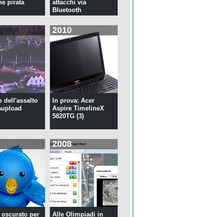
ne pirata
attacchi via
Bluetooth
2010
o dell'assalto
In prova: Acer
aupload
Aspire TimelineX
5820TG (3)
2008
r oscurato per
Alle Olimpiadi in