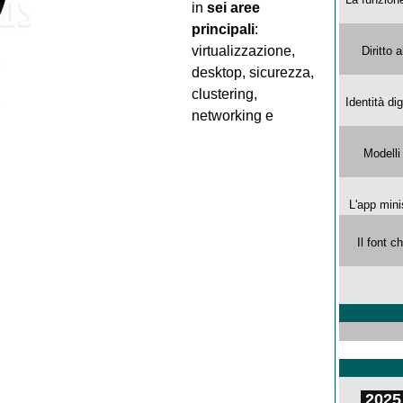
in
sei aree
principali
:
virtualizzazione,
Diritto 
desktop, sicurezza,
clustering,
Identità di
networking e
Modelli
L'app mini
Il font 
2025