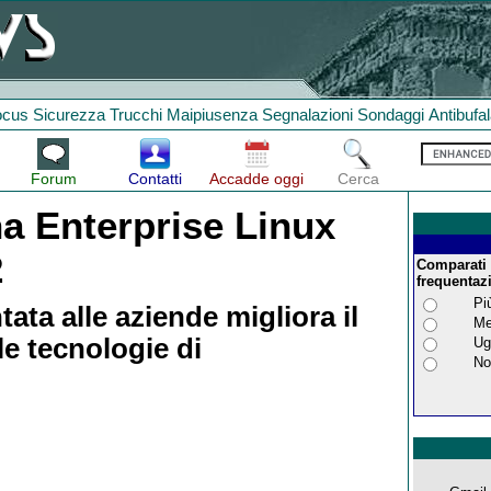
ocus
Sicurezza
Trucchi
Maipiusenza
Segnalazioni
Sondaggi
Antibufa
Forum
Contatti
Accadde oggi
Cerca
a Enterprise Linux
2
Comparati a
frequentaz
Pi
tata alle aziende migliora il
Me
e tecnologie di
Ug
No