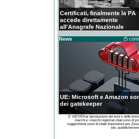
Certificati, finalmente la PA
accede direttamente
all'Anagrafe Nazionale
News
(5 com
UE: Microsoft e Amazon so
dei gatekeeper
E' VIETATA la riproduzione dei testi e delle imm
marchi e i marchi registrati citati sono di pr
suggerimenti sono di vitale importanza per Zeu
sito: pubblicherem