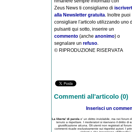
rimanere sempre informato con
Zeus News
ti consigliamo di
iscrivert
alla Newsletter gratuita
. Inoltre puoi
consigliare l'articolo utilizzando uno 
pulsanti qui sotto, inserire un
commento
(anche
anonimo
) o
segnalare un
refuso
.
© RIPRODUZIONE RISERVATA
Commenti all'articolo (0)
Inserisci un comme
La liberta' di parola
e' un diritto inviolabile, ma nei forum
tenuto a rispettare. I moderatori si riservano il diritto di
c
giustificazione alcuna. Gli utenti non registrati al for
commenti ricade esclusivamente sui rispettivi autori. I pri
violenti o che inneggiano all'illegalita'