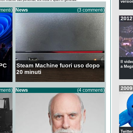
versio
menti)
News
(3 commenti)
2012
Il vide
 PC
Steam Machine fuori uso dopo
a Meg
20 minuti
2009
menti)
News
(4 commenti)
Twitte