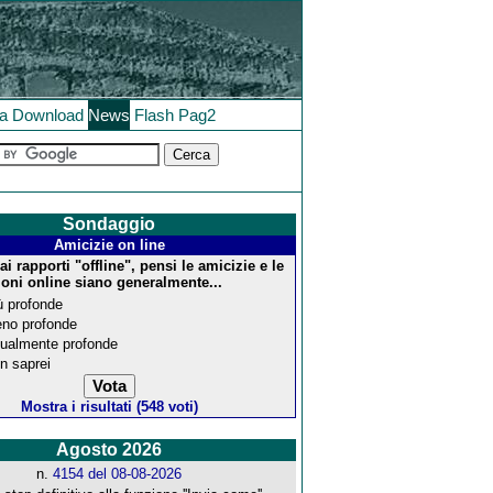
la
Download
News
Flash
Pag2
Sondaggio
Amicizie on line
i rapporti "offline", pensi le amicizie e le
ioni online siano generalmente...
ù profonde
no profonde
ualmente profonde
n saprei
Mostra i risultati (548 voti)
Agosto 2026
n.
4154 del 08-08-2026