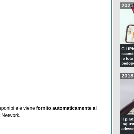
2021
Gli iP
scansi
le foto
pedopo
2018
sponibile e viene
fornito automaticamente ai
 Network.
Il pira
ingius
adesso