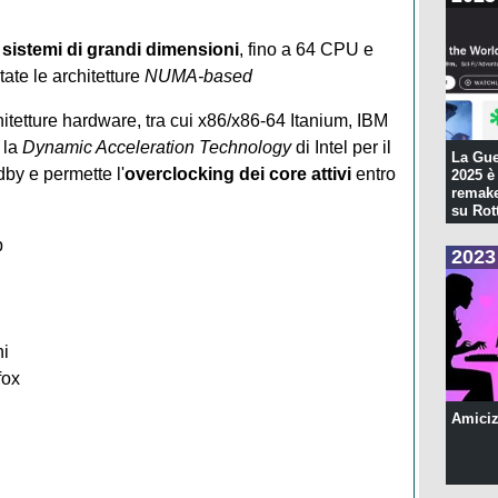
i sistemi di grandi dimensioni
, fino a 64 CPU e
ate le architetture
NUMA-based
itetture hardware, tra cui x86/x86-64 Itanium, IBM
 la
Dynamic Acceleration Technology
di Intel per il
La Gue
by e permette l'
overclocking dei core attivi
entro
2025 è 
remake
su Rott
p
2023
ni
fox
Amiciz