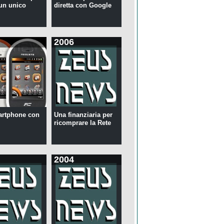
 un unico
diretta con Google
2006
artphone con
Una finanziaria per
ricomprare la Rete
2004