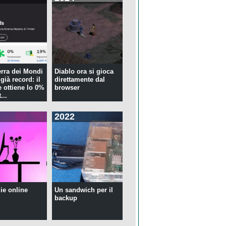
rra dei Mondi
Diablo ora si gioca
già record: il
direttamente dal
 ottiene lo 0%
browser
...
2022
ie online
Un sandwich per il
backup