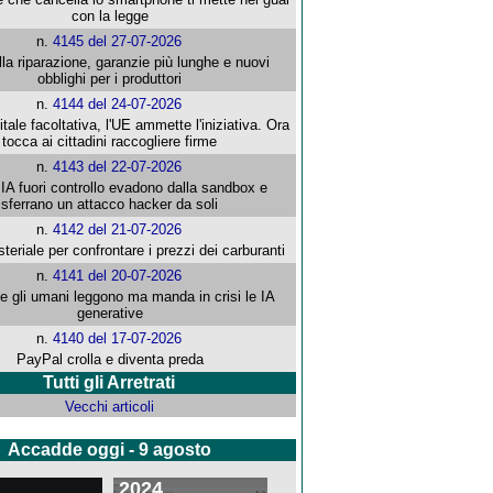
con la legge
n.
4145 del 27-07-2026
alla riparazione, garanzie più lunghe e nuovi
obblighi per i produttori
n.
4144 del 24-07-2026
gitale facoltativa, l'UE ammette l'iniziativa. Ora
tocca ai cittadini raccogliere firme
n.
4143 del 22-07-2026
 IA fuori controllo evadono dalla sandbox e
sferrano un attacco hacker da soli
n.
4142 del 21-07-2026
steriale per confrontare i prezzi dei carburanti
n.
4141 del 20-07-2026
che gli umani leggono ma manda in crisi le IA
generative
n.
4140 del 17-07-2026
PayPal crolla e diventa preda
Tutti gli Arretrati
Vecchi articoli
Accadde oggi - 9 agosto
2024