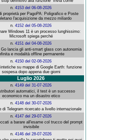
stop definitivo alla funzione ''Invia come''
n.
4153 del 06-08-2026
i proprietà per PagoPA: Poligrafico e Poste
letano l'acquisizione da mezzo miliardo
n.
4152 del 05-08-2026
re Windows 11 è un processo lunghissimo:
Microsoft spiega perché
n.
4151 del 04-08-2026
o lancia gli anti-smart glass con autonomia
nfinita e modalità offline permanente
n.
4150 del 02-08-2026
intetiche su mappe di Google Earth: funzione
sospesa dopo appena due giorni
Luglio 2026
n.
4149 del 31-07-2026
stributori automatici, il test è un successo
economico ma un disastro etico
n.
4148 del 30-07-2026
e di Telegram ricercato a livello internazionale
n.
4147 del 29-07-2026
ccati a barare all'esame col trucco del prompt
invisibile
n.
4146 del 28-07-2026
e che cancella lo smartphone ti mette nei guai