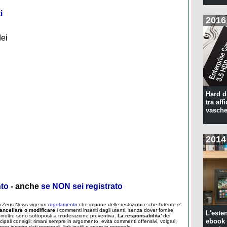
i
2016
dei
Hard d
tra aff
vasche
2014
nto
- anche
se NON sei registrato
 di Zeus News vige un
regolamento
che impone delle restrizioni e che l'utente e'
ancellare o modificare
i commenti inseriti dagli utenti, senza dover fornire
L'este
um inoltre sono sottoposti a moderazione preventiva.
La responsabilita'
dei
ebook 
ncipali consigli: rimani sempre in argomento; evita commenti offensivi, volgari,
; non inserire dati personali, link inutili o spam in generale.