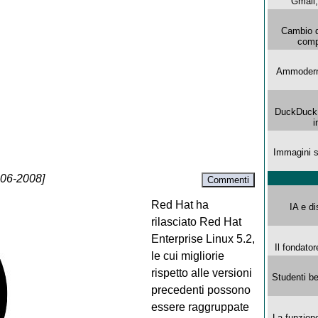
Gmail, 
Cambio d
comp
Ammoderna
DuckDuck G
i
Immagini s
-06-2008]
Commenti
Red Hat ha
IA e di
rilasciato Red Hat
Enterprise Linux 5.2,
Il fondator
le cui migliorie
rispetto alle versioni
Studenti be
precedenti possono
essere raggruppate
La funzion