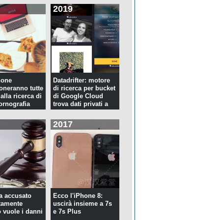
2019
hone
Datadrifter: motore
oneranno tutte
di ricerca per bucket
 alla ricerca di
di Google Cloud
rnografia
trova dati privati a
p...
2017
ta accusato
Ecco l'iPhone 8:
tamente
uscirà insieme a 7s
 vuole i danni
e 7s Plus