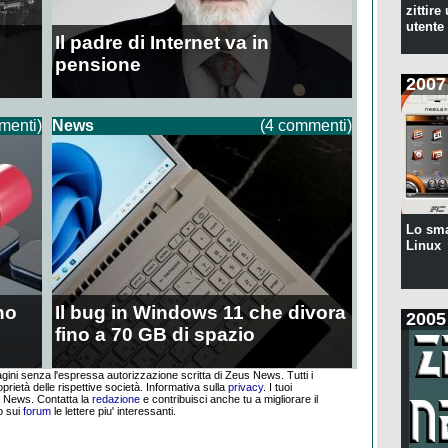
zittire
utente
Il padre di Internet va in
pensione
2007
menti)
News
(4 commenti)
Lo sm
Linux
no
Il bug in Windows 11 che divora
2005
fino a 70 GB di spazio
agini senza l'espressa autorizzazione scritta di Zeus News. Tutti i
oprietà delle rispettive società. Informativa sulla
privacy
.
I tuoi
s News. Contatta la
redazione
e contribuisci anche tu a migliorare il
o sui
forum
le lettere piu' interessanti.