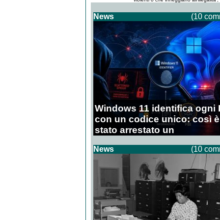
News
(10 com
Windows 11 identifica ogni
con un codice unico: così è
stato arrestato un
diciannovenne
News
(10 com