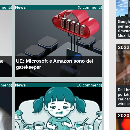
menti)
News
(5 commenti)
Googl
per mo
rimette
Mozill
2022
ne
UE: Microsoft e Amazon sono dei
gatekeeper
menti)
News
(10 commenti)
Dell br
portati
caricab
wirele
2020