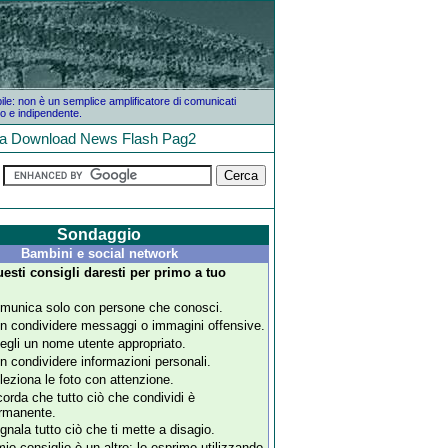
bile: non è un semplice amplificatore di comunicati
o e indipendente.
la
Download
News
Flash
Pag2
Sondaggio
Bambini e social network
esti consigli daresti per primo a tuo
munica solo con persone che conosci.
n condividere messaggi o immagini offensive.
egli un nome utente appropriato.
n condividere informazioni personali.
leziona le foto con attenzione.
corda che tutto ciò che condividi è
rmanente.
gnala tutto ciò che ti mette a disagio.
 mio consiglio è un altro: lo esprimo utilizzando