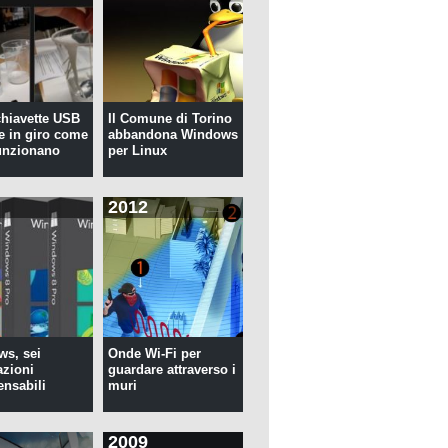
 chiavette USB
Il Comune di Torino
te in giro come
abbandona Windows
unzionano
per Linux
2012
s, sei
Onde Wi-Fi per
azioni
guardare attraverso i
ensabili
muri
2009