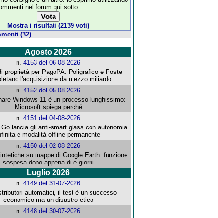
commenti nel forum qui sotto.
Mostra i risultati (2139 voti)
menti (32)
Agosto 2026
n.
4153 del 06-08-2026
i proprietà per PagoPA: Poligrafico e Poste
letano l'acquisizione da mezzo miliardo
n.
4152 del 05-08-2026
re Windows 11 è un processo lunghissimo:
Microsoft spiega perché
n.
4151 del 04-08-2026
o lancia gli anti-smart glass con autonomia
nfinita e modalità offline permanente
n.
4150 del 02-08-2026
intetiche su mappe di Google Earth: funzione
sospesa dopo appena due giorni
Luglio 2026
n.
4149 del 31-07-2026
stributori automatici, il test è un successo
economico ma un disastro etico
n.
4148 del 30-07-2026