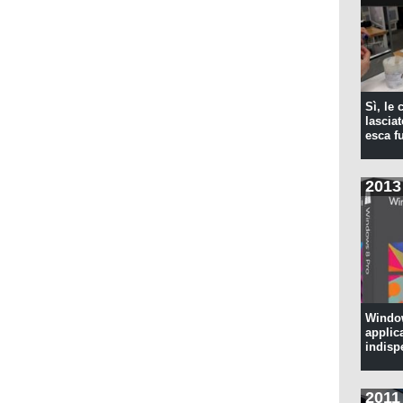
Sì, le
lascia
esca f
2013
Window
applic
indisp
2011