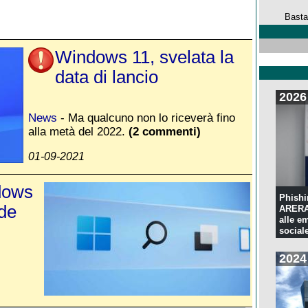
Basta
Windows 11, svelata la
data di lancio
2026
News
- Ma qualcuno non lo riceverà fino
alla metà del 2022.
(2 commenti)
01-09-2021
dows
Phishi
ede
ARERA:
alle e
sociale
2024