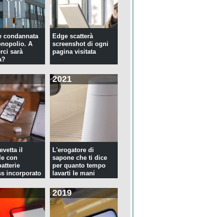
e condannata
Edge scatterà
nopolio. A
screenshot di ogni
rci sarà
pagina visitata
a?
2021
evetta il
L'erogatore di
le con
sapone che ti dice
atterie
per quanto tempo
ss incorporato
lavarti le mani
2019