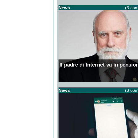
News
(3 com
Il padre di Internet va in pensio
News
(3 com