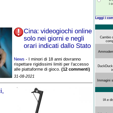
i 
Leggi i com
Cina: videogiochi online
solo nei giorni e negli
Cambio d
comp
orari indicati dallo Stato
Ammoderna
News
- I minori di 18 anni dovranno
rispettare rigidissimi limiti per l'accesso
DuckDuck G
alle piattaforme di gioco.
(12 commenti)
i
31-08-2021
Immagini s
i,
IA e di