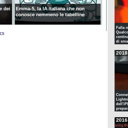
e dei
Emma-5, la IA italiana che non
conosce nemmeno le tabelline
Falla n
Qualco
centina
di sma
2018
Connet
Lightn
dell'iP
prepar
pulita
2016