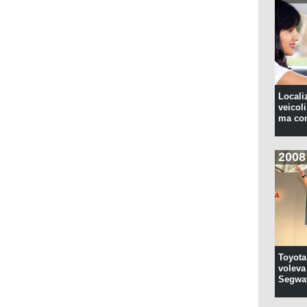
Locali
veicoli
ma con
2008
Toyota
voleva 
Segwa