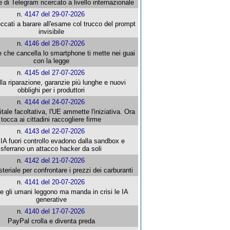
e di Telegram ricercato a livello internazionale
n.
4147 del 29-07-2026
ccati a barare all'esame col trucco del prompt
invisibile
n.
4146 del 28-07-2026
e che cancella lo smartphone ti mette nei guai
con la legge
n.
4145 del 27-07-2026
alla riparazione, garanzie più lunghe e nuovi
obblighi per i produttori
n.
4144 del 24-07-2026
gitale facoltativa, l'UE ammette l'iniziativa. Ora
tocca ai cittadini raccogliere firme
n.
4143 del 22-07-2026
 IA fuori controllo evadono dalla sandbox e
sferrano un attacco hacker da soli
n.
4142 del 21-07-2026
steriale per confrontare i prezzi dei carburanti
n.
4141 del 20-07-2026
che gli umani leggono ma manda in crisi le IA
generative
n.
4140 del 17-07-2026
PayPal crolla e diventa preda