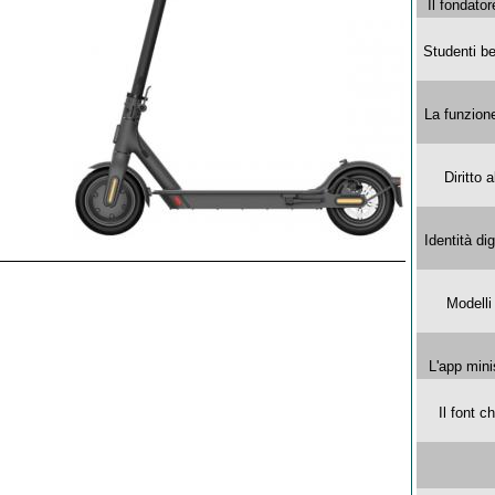
Il fondator
Studenti be
La funzion
Diritto 
Identità di
Modelli
L'app mini
Il font 