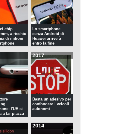
ei chip
Lo smartphone
mm, a rischio
senza Android di
ia di milioni
Huawei arriverà
rtphone
entro la fine
dell'anno
2017
tore
Basta un adesivo per
ing
confondere i veicoli
hone: l'UE si
autonomi
a a far piazza
2014