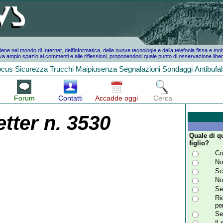
e nel mondo di Internet, dell'informatica, delle nuove tecnologie e della telefonia fissa e mo
a ampio spazio ai commenti e alle riflessioni, proponendosi quale punto di osservazione liber
ocus
Sicurezza
Trucchi
Maipiusenza
Segnalazioni
Sondaggi
Antibufa
Forum
Contatti
Accadde oggi
Cerca
tter n. 3530
Quale di qu
figlio?
Co
No
Sc
No
Se
Ri
pe
Se
Il