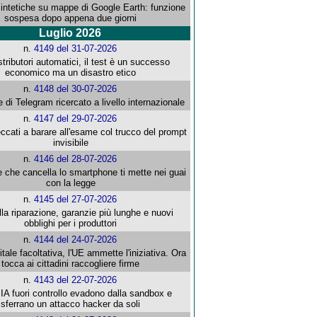
intetiche su mappe di Google Earth: funzione
sospesa dopo appena due giorni
Luglio 2026
n.
4149 del 31-07-2026
stributori automatici, il test è un successo
economico ma un disastro etico
n.
4148 del 30-07-2026
e di Telegram ricercato a livello internazionale
n.
4147 del 29-07-2026
ccati a barare all'esame col trucco del prompt
invisibile
n.
4146 del 28-07-2026
e che cancella lo smartphone ti mette nei guai
con la legge
n.
4145 del 27-07-2026
alla riparazione, garanzie più lunghe e nuovi
obblighi per i produttori
n.
4144 del 24-07-2026
gitale facoltativa, l'UE ammette l'iniziativa. Ora
tocca ai cittadini raccogliere firme
n.
4143 del 22-07-2026
 IA fuori controllo evadono dalla sandbox e
sferrano un attacco hacker da soli