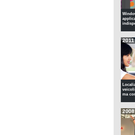
Window
applic
indisp
2011
Locali
veicoli
ma con
2008