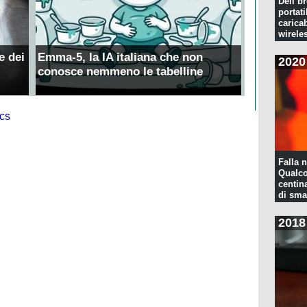
Dell br
portati
caricab
wirele
e dei
Emma-5, la IA italiana che non
2020
conosce nemmeno le tabelline
Falla n
Qualco
centina
di sma
2018