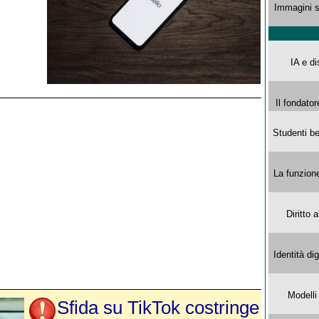
Immagini s
IA e di
Il fondator
Studenti be
La funzion
Diritto 
Identità di
Modelli
Sfida su TikTok costringe