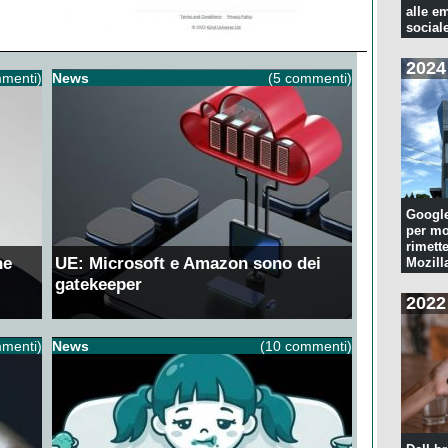
alle e
sociale
2024
menti)
News
(5 commenti)
Googl
per mo
rimette
ne
UE: Microsoft e Amazon sono dei
Mozill
gatekeeper
2022
menti)
News
(10 commenti)