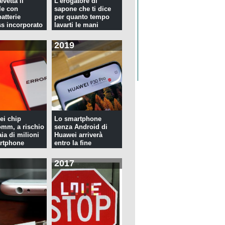
evetta il
L'erogatore di
le con
sapone che ti dice
atterie
per quanto tempo
ss incorporato
lavarti le mani
2019
ei chip
Lo smartphone
mm, a rischio
senza Android di
ia di milioni
Huawei arriverà
rtphone
entro la fine
dell'anno
2017