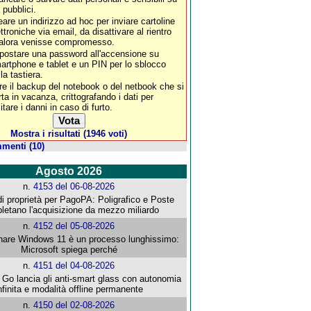
 pubblici.
eare un indirizzo ad hoc per inviare cartoline
ettroniche via email, da disattivare al rientro
alora venisse compromesso.
postare una password all'accensione su
artphone e tablet e un PIN per lo sblocco
la tastiera.
re il backup del notebook o del netbook che si
rta in vacanza, crittografando i dati per
itare i danni in caso di furto.
Mostra i risultati (1946 voti)
menti (10)
Agosto 2026
n.
4153 del 06-08-2026
i proprietà per PagoPA: Poligrafico e Poste
letano l'acquisizione da mezzo miliardo
n.
4152 del 05-08-2026
re Windows 11 è un processo lunghissimo:
Microsoft spiega perché
n.
4151 del 04-08-2026
o lancia gli anti-smart glass con autonomia
nfinita e modalità offline permanente
n.
4150 del 02-08-2026