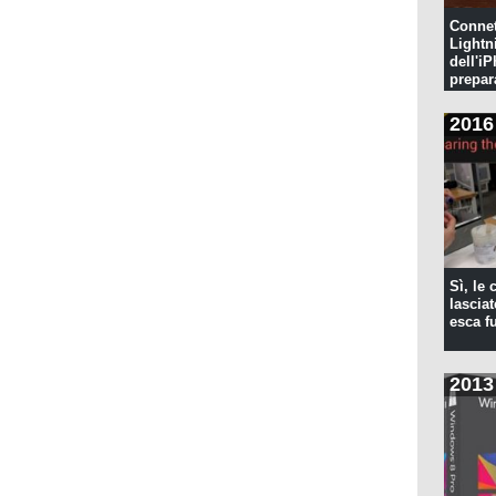
Connet
Lightn
dell'iP
prepar
pulita
2016
Sì, le
lascia
esca f
2013