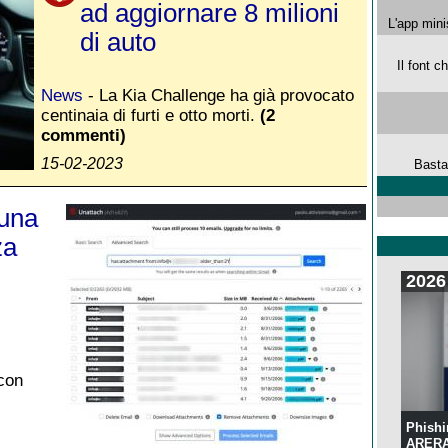
ad aggiornare 8 milioni
L'app mini
di auto
Il font 
News
- La Kia Challenge ha già provocato
centinaia di furti e otto morti.
(2
commenti)
15-02-2023
Basta
 una
za
2026
 con
Phishi
ARERA: