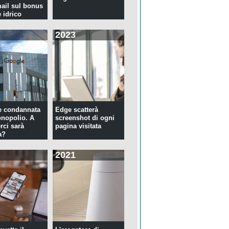
mail sul bonus
 idrico
2023
e condannata
Edge scatterà
nopolio. A
screenshot di ogni
rci sarà
pagina visitata
a?
2021