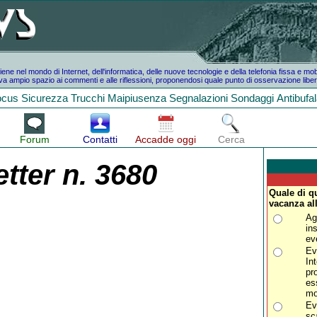
e nel mondo di Internet, dell'informatica, delle nuove tecnologie e della telefonia fissa e mo
a ampio spazio ai commenti e alle riflessioni, proponendosi quale punto di osservazione liber
ocus
Sicurezza
Trucchi
Maipiusenza
Segnalazioni
Sondaggi
Antibufa
Forum
Contatti
Accadde oggi
Cerca
tter n. 3680
Quale di qu
vacanza al
Ag
in
ev
Ev
In
pr
es
mo
Ev
sc