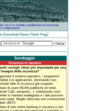
bile: non è un semplice amplificatore di comunicati
o e indipendente.
la
Download
News
Flash
Pag2
Sondaggio
Sicurezza in vacanza
esti consigli ritieni più importante per una
l'insegna della sicurezza?
giornare il sistema operativo, i programmi
stallati e le applicazioni, eliminando così
entuali falle di sicurezza già scoperte.
itare di usare WLAN pubbliche (in hotel,
ternet Café, aeroporto...): solitamente sono
otette in maniera inadeguata e i dati possono
sere spiati. Meglio utilizzare una connessione
bile UMTS.
itare di fare online banking in vacanza e non
aricare o salvare dati personali e sensibili su