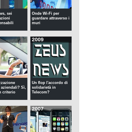
s, sei
Onde Wi-Fi per
azioni
guardare attraverso i
ensabili
muri
2009
zzazione
Un flop l'accordo di
 aziendali? Sì,
solidarietà in
 criterio
Telecom?
2007