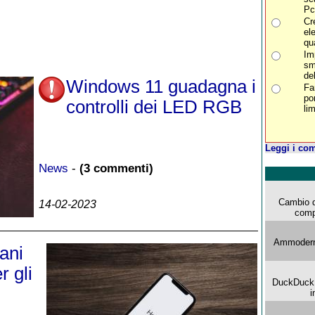
Pc
Cr
el
qu
Im
sm
del
Windows 11 guadagna i
Fa
po
controlli dei LED RGB
lim
Leggi i com
News
-
(3 commenti)
Cambio d
14-02-2023
comp
Ammoderna
iani
 gli
DuckDuck G
i