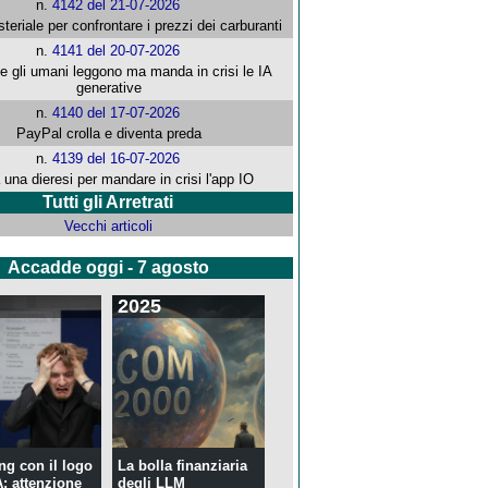
n.
4142 del 21-07-2026
steriale per confrontare i prezzi dei carburanti
n.
4141 del 20-07-2026
che gli umani leggono ma manda in crisi le IA
generative
n.
4140 del 17-07-2026
PayPal crolla e diventa preda
n.
4139 del 16-07-2026
 una dieresi per mandare in crisi l'app IO
Tutti gli Arretrati
Vecchi articoli
Accadde oggi - 7 agosto
2025
ng con il logo
La bolla finanziaria
 attenzione
degli LLM