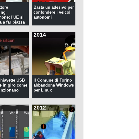
tore
Basta un adesivo per
ing
confondere i veicoli
hone: l'UE si
autonomi
a a far piazza
2014
 chiavette USB
Il Comune di Torino
te in giro come
abbandona Windows
unzionano
per Linux
2012