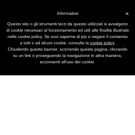
Vai alla versione desktop
×
Informativa
Firmato il contratto di
Questo sito o gli strumenti terzi da questo utilizzati si avvalgono
solidarietà in Telecom
di cookie necessari al funzionamento ed utili alle finalità illustrate
nella cookie policy. Se vuoi saperne di più o negare il consenso
Al Ministero del Lavoro è stato sottoscritto
a tutti o ad alcuni cookie, consulta la
cookie policy
.
l'accordo che prevede il contratto di
Chiudendo questo banner, scorrendo questa pagina, cliccando
solidarietà al 1254 e misure per la chiusura
su un link o proseguendo la navigazione in altra maniera,
delle sedi.
acconsenti all’uso dei cookie.