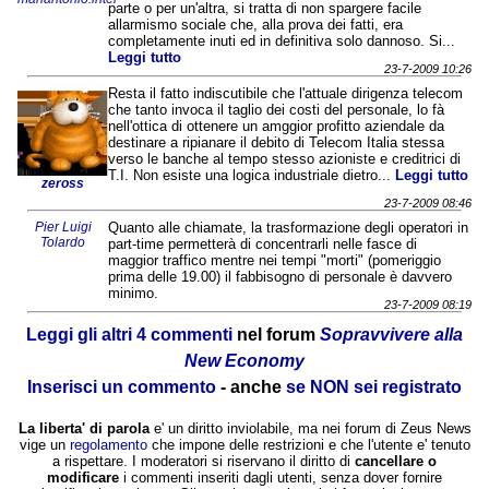
parte o per un'altra, si tratta di non spargere facile
allarmismo sociale che, alla prova dei fatti, era
completamente inuti ed in definitiva solo dannoso. Si...
Leggi tutto
23-7-2009 10:26
Resta il fatto indiscutibile che l'attuale dirigenza telecom
che tanto invoca il taglio dei costi del personale, lo fà
nell'ottica di ottenere un amggior profitto aziendale da
destinare a ripianare il debito di Telecom Italia stessa
verso le banche al tempo stesso azioniste e creditrici di
T.I. Non esiste una logica industriale dietro...
Leggi tutto
zeross
23-7-2009 08:46
Pier Luigi
Quanto alle chiamate, la trasformazione degli operatori in
Tolardo
part-time permetterà di concentrarli nelle fasce di
maggior traffico mentre nei tempi "morti" (pomeriggio
prima delle 19.00) il fabbisogno di personale è davvero
minimo.
23-7-2009 08:19
Leggi gli altri 4 commenti
nel forum
Sopravvivere alla
New Economy
Inserisci un commento
- anche
se NON sei registrato
La liberta' di parola
e' un diritto inviolabile, ma nei forum di Zeus News
vige un
regolamento
che impone delle restrizioni e che l'utente e' tenuto
a rispettare. I moderatori si riservano il diritto di
cancellare o
modificare
i commenti inseriti dagli utenti, senza dover fornire