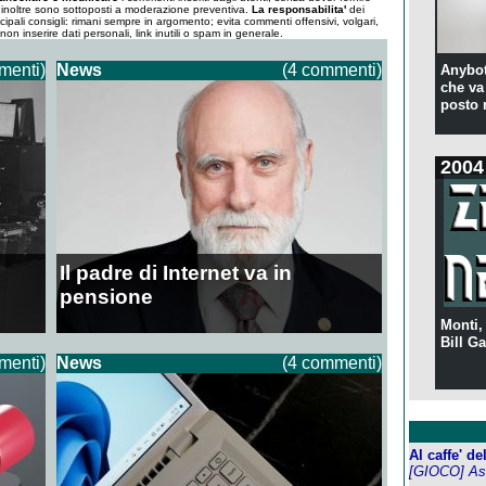
um inoltre sono sottoposti a moderazione preventiva.
La responsabilita'
dei
ncipali consigli: rimani sempre in argomento; evita commenti offensivi, volgari,
; non inserire dati personali, link inutili o spam in generale.
menti)
News
(4 commenti)
Anybot
che va 
posto 
2004
Il padre di Internet va in
pensione
Monti,
Bill Ga
menti)
News
(4 commenti)
Al caffe' d
[GIOCO] Ass