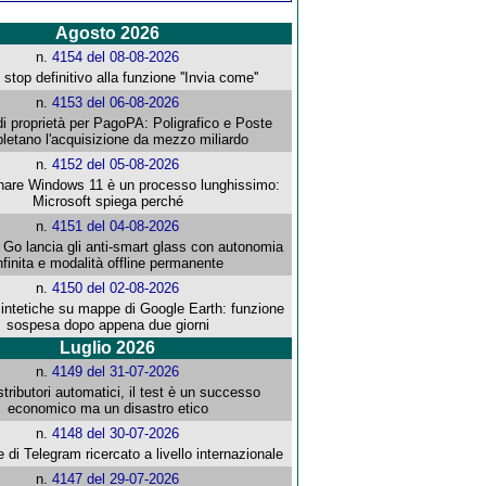
Agosto 2026
n.
4154 del 08-08-2026
stop definitivo alla funzione ''Invia come''
n.
4153 del 06-08-2026
i proprietà per PagoPA: Poligrafico e Poste
letano l'acquisizione da mezzo miliardo
n.
4152 del 05-08-2026
re Windows 11 è un processo lunghissimo:
Microsoft spiega perché
n.
4151 del 04-08-2026
o lancia gli anti-smart glass con autonomia
nfinita e modalità offline permanente
n.
4150 del 02-08-2026
intetiche su mappe di Google Earth: funzione
sospesa dopo appena due giorni
Luglio 2026
n.
4149 del 31-07-2026
stributori automatici, il test è un successo
economico ma un disastro etico
n.
4148 del 30-07-2026
e di Telegram ricercato a livello internazionale
n.
4147 del 29-07-2026