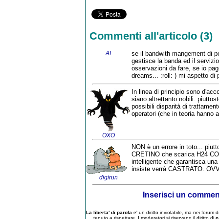
Commenti all'articolo (3)
AI
se il bandwith mangement di per
gestisce la banda ed il servizio
osservazioni da fare, se io pag
dreams... :roll: ) mi aspetto di 
In linea di principio sono d'ac
siano altrettanto nobili: piutt
possibili disparità di trattamento
operatori (che in teoria hanno 
OXO
NON è un errore in toto... piut
CRETINO che scarica H24 CO
intelligente che garantisca una
insiste verrà CASTRATO. OVVI
digirun
Inserisci un comme
La liberta' di parola
e' un diritto inviolabile, ma nei forum
tenuto a rispettare. I moderatori si riservano il diritto di
c