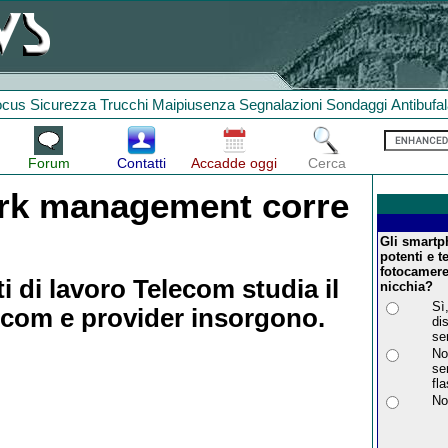
ocus
Sicurezza
Trucchi
Maipiusenza
Segnalazioni
Sondaggi
Antibufa
Forum
Contatti
Accadde oggi
Cerca
twork management corre
Gli smartp
potenti e 
fotocamere
ti di lavoro Telecom studia il
nicchia?
Sì
gcom e provider insorgono.
di
se
No
se
fl
No