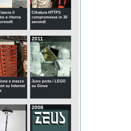
lascia il
Cifratura HTTPS
no e ritorna
compromessa in 30
crosoft
secondi
2011
ione e mezzo
Juno porta i LEGO
ent su Internet
su Giove
e
2008