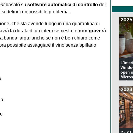
nt
basato su
software automatici di controllo
del
a si delinei un possibile problema.
2025
one, che sta avendo luogo in una quarantina di
avrà la durata di un intero semestre e
non graverà
la banda larga; anche se non è ben chiaro come
a possibile assaggiare il vino senza spillarlo
L'inter
Windo
open s
Microso
a
codi...
2023
la
te
Da Z-L