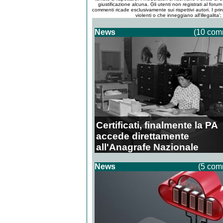
giustificazione alcuna. Gli utenti non registrati al for
commenti ricade esclusivamente sui rispettivi autori. I pri
violenti o che inneggiano all'illegalita'
News
(10 com
Certificati, finalmente la PA
accede direttamente
all'Anagrafe Nazionale
News
(5 com