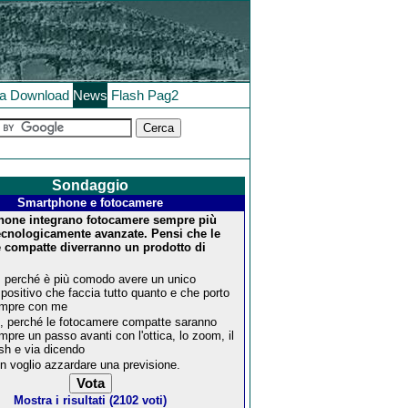
la
Download
News
Flash
Pag2
Sondaggio
Smartphone e fotocamere
hone integrano fotocamere sempre più
tecnologicamente avanzate. Pensi che le
 compatte diverranno un prodotto di
, perché è più comodo avere un unico
spositivo che faccia tutto quanto e che porto
mpre con me
, perché le fotocamere compatte saranno
mpre un passo avanti con l'ottica, lo zoom, il
ash e via dicendo
n voglio azzardare una previsione.
Mostra i risultati (2102 voti)