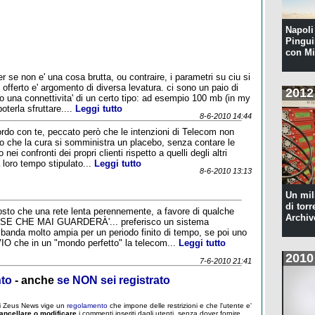
Napoli 
Pingui
con Mi
 se non e' una cosa brutta, ou contraire, i parametri su ciu si
 offerto e' argomento di diversa levatura. ci sono un paio di
2012
o una connettivita' di un certo tipo: ad esempio 100 mb (in my
poterla sfruttare....
Leggi tutto
8-6-2010 14:44
cordo con te, peccato però che le intenzioni di Telecom non
osto che la cura si somministra un placebo, senza contare le
 nei confronti dei propri clienti rispetto a quelli degli altri
a loro tempo stipulato...
Leggi tutto
8-6-2010 13:13
Un mil
di torr
tosto che una rete lenta perennemente, a favore di qualche
Archiv
SE CHE MAI GUARDERÀ'... preferisco un sistema
 banda molto ampia per un periodo finito di tempo, se poi uno
O che in un "mondo perfetto" la telecom...
Leggi tutto
2010
7-6-2010 21:41
nto
- anche
se NON sei registrato
 di Zeus News vige un
regolamento
che impone delle restrizioni e che l'utente e'
ancellare o modificare
i commenti inseriti dagli utenti, senza dover fornire