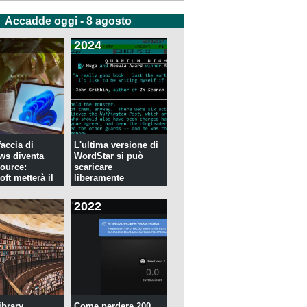
Accadde oggi - 8 agosto
2024
faccia di
L'ultima versione di
ws diventa
WordStar si può
ource:
scaricare
ft metterà il
liberamente
2022
ibrary
Come perdere 200