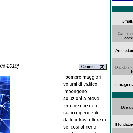
Gmail, 
Cambio d
comp
Ammoderna
-06-2010]
Commenti (3)
DuckDuck G
i
I sempre maggiori
volumi di traffico
Immagini s
impongono
soluzioni a breve
termine che non
IA e di
siano dipendenti
dalle infrastrutture in
Il fondator
sé: così almeno