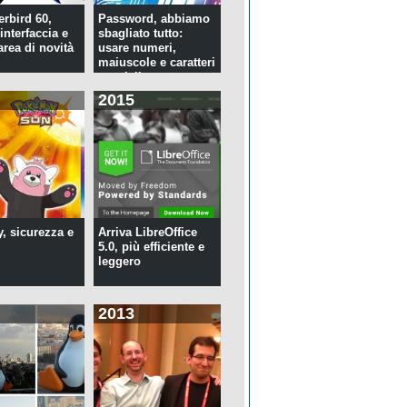
rbird 60,
Password, abbiamo
interfaccia e
sbagliato tutto:
rea di novità
usare numeri,
maiuscole e caratteri
speciali ...
2015
y, sicurezza e
Arriva LibreOffice
5.0, più efficiente e
leggero
2013