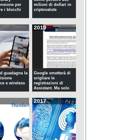
ensione per
milioni di dollari in
re i blocchi
criptovalute
2019
d guadagna la
Google smetterà di
isione
origliare le
ce e wireless
registrazioni di
Assistant. Ma solo
per tre...
2017