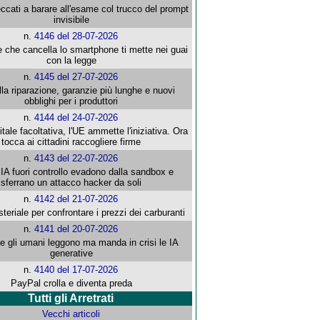
ccati a barare all'esame col trucco del prompt
invisibile
n.
4146 del 28-07-2026
e che cancella lo smartphone ti mette nei guai
con la legge
n.
4145 del 27-07-2026
alla riparazione, garanzie più lunghe e nuovi
obblighi per i produttori
n.
4144 del 24-07-2026
gitale facoltativa, l'UE ammette l'iniziativa. Ora
tocca ai cittadini raccogliere firme
n.
4143 del 22-07-2026
 IA fuori controllo evadono dalla sandbox e
sferrano un attacco hacker da soli
n.
4142 del 21-07-2026
steriale per confrontare i prezzi dei carburanti
n.
4141 del 20-07-2026
che gli umani leggono ma manda in crisi le IA
generative
n.
4140 del 17-07-2026
PayPal crolla e diventa preda
Tutti gli Arretrati
Vecchi articoli