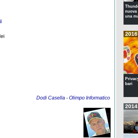
Thunde
nuova 
una ma
i
2016
dei
Privac
bari
Dodi Casella
-
Olimpo Informatico
2014