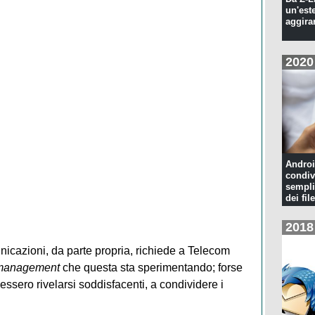
un'est
aggira
2020
Androi
condiv
sempli
dei file
2018
nicazioni, da parte propria, richiede a Telecom
management
che questa sta sperimentando; forse
ovessero rivelarsi soddisfacenti, a condividere i