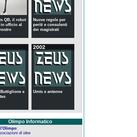
s QB, il robot
Nuove regole per
in ufficio al
periti e consulenti
nostro
dei magistrati
2002
 Buttiglione e
Umts e antenne
tes
Olimpo Informatico
ell'Olimpo
:
ociazioni di idee