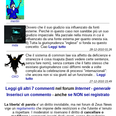
merlin
Ovvero che il suo giudizio sia influenzato da fonti
esterne. Perché in questo caso non sarebbe più un suo
giudizio imparziale. Ma parziale nella misura in cui è
influenzato da una fonte esterna per quanto onesta sia.
8) Tutta la giurisprudenza "inglese" si fonda su questo
mda
concetto. Ciao
Leggi tutto
28-12-2010 01:26
Che il sistema di common law sia affetto da deficienze e
stranezze è cosa risaputa (basti vedere certe sentenze,
senza fare nomi), senza contare che il fatto stesso che
esistano giurisprudenze così difformi rende a volte
complicata la celebrazione di processi "internazionali":
che ancora non si sia giunti ad un funzionale...
Leggi
OXO
tutto
27-12-2010 15:49
Leggi gli altri 7 commenti
nel forum
Internet - generale
Inserisci un commento
- anche
se NON sei registrato
La liberta' di parola
e' un diritto inviolabile, ma nei forum di Zeus News
vige un
regolamento
che impone delle restrizioni e che l'utente e' tenuto
a rispettare. I moderatori si riservano il diritto di
cancellare o