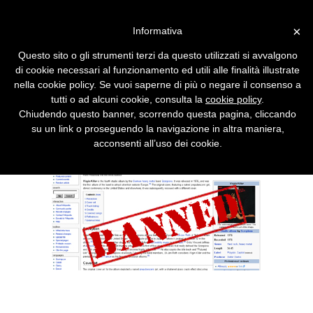
Vai alla versione desktop
×
Informativa
Processo invalidato per colpa
Questo sito o gli strumenti terzi da questo utilizzati si avvalgono
di Wikipedia
di cookie necessari al funzionamento ed utili alle finalità illustrate
nella cookie policy. Se vuoi saperne di più o negare il consenso a
Un giurato che consulta Wikipedia minaccia
tutti o ad alcuni cookie, consulta la
cookie policy
.
il diritto dell'accusato ad affrontare un giusto
Chiudendo questo banner, scorrendo questa pagina, cliccando
processo.
su un link o proseguendo la navigazione in altra maniera,
acconsenti all’uso dei cookie.