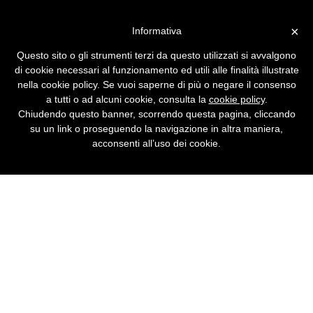
Vai alla versione desktop
×
Informativa
Ancora sul rilancio della Net
Questo sito o gli strumenti terzi da questo utilizzati si avvalgono
Economy
di cookie necessari al funzionamento ed utili alle finalità illustrate
nella cookie policy. Se vuoi saperne di più o negare il consenso
La branca informatica della New Economy è
a tutti o ad alcuni cookie, consulta la
cookie policy
.
il tema del seminario "Attori e territori
Chiudendo questo banner, scorrendo questa pagina, cliccando
dell'innovazione".
su un link o proseguendo la navigazione in altra maniera,
acconsenti all’uso dei cookie.