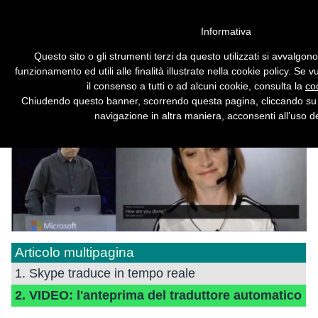
Vai alla versione desktop
Informativa
VIDEO: l'anteprima del
Questo sito o gli strumenti terzi da questo utilizzati si avvalgon
traduttore automatico
funzionamento ed utili alle finalità illustrate nella cookie policy. Se
il consenso a tutti o ad alcuni cookie, consulta la
co
Skype traduce in tempo reale.
Chiudendo questo banner, scorrendo questa pagina, cliccando su 
navigazione in altra maniera, acconsenti all’uso de
Articolo multipagina
1. Skype traduce in tempo reale
2. VIDEO: l'anteprima del traduttore automatico