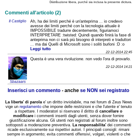
Distribuzione libera, purché sia inclusa la presente dicitura.
Commenti all'articolo (2)
Il Castiglio
Ah, ha dei limiti perché è un'anteprima ... io credevo
avesse dei limiti perché con la tecnologia attuale è
IMPOSSIBILE tradurre decentemente, figuriamoci
INTERPRETARE :twisted: Quindi quando finirà la fase di
anteprima non ci sarà più bisogno di interpreti e traduttori
... ma dai Quelli di Microsoft sono i soliti burloni :D :o
Leggi tutto
22-12-2014 22:45
Questa è una vera rivoluzione. non vedo l'ora di provarlo.
22-12-2014 14:21
Sbazaars
Inserisci un commento
- anche
se NON sei registrato
La liberta' di parola
e' un diritto inviolabile, ma nei forum di Zeus News
vige un
regolamento
che impone delle restrizioni e che l'utente e' tenuto
a rispettare. I moderatori si riservano il diritto di
cancellare o
modificare
i commenti inseriti dagli utenti, senza dover fornire
giustificazione alcuna. Gli utenti non registrati al forum inoltre sono
sottoposti a moderazione preventiva.
La responsabilita'
dei commenti
ricade esclusivamente sui rispettivi autori. I principali consigli: rimani
sempre in argomento; evita commenti offensivi, volgari, violenti o che