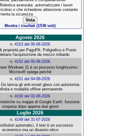
 Robotica avanzata: automatizzare i lavori
ricolosi o che richiedono attenzione costante
menta la sicurezza.
Mostra i risultati (1538 voti)
Agosto 2026
n.
4153 del 06-08-2026
i proprietà per PagoPA: Poligrafico e Poste
letano l'acquisizione da mezzo miliardo
n.
4152 del 05-08-2026
re Windows 11 è un processo lunghissimo:
Microsoft spiega perché
n.
4151 del 04-08-2026
o lancia gli anti-smart glass con autonomia
nfinita e modalità offline permanente
n.
4150 del 02-08-2026
intetiche su mappe di Google Earth: funzione
sospesa dopo appena due giorni
Luglio 2026
n.
4149 del 31-07-2026
stributori automatici, il test è un successo
economico ma un disastro etico