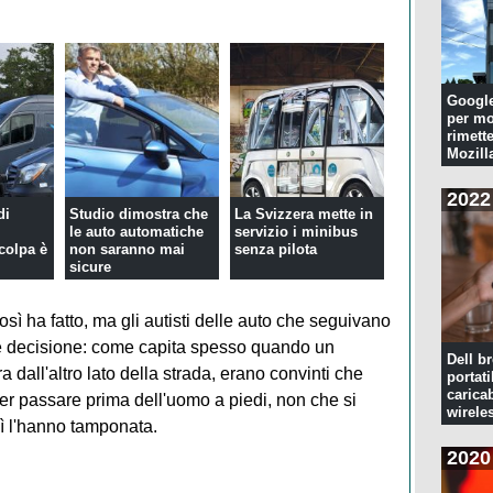
Googl
per mo
rimette
Mozill
2022
di
Studio dimostra che
La Svizzera mette in
le auto automatiche
servizio i minibus
colpa è
non saranno mai
senza pilota
sicure
ì ha fatto, ma gli autisti delle auto che seguivano
le decisione: come capita spesso quando un
Dell br
dall'altro lato della strada, erano convinti che
portati
caricab
er passare prima dell'uomo a piedi, non che si
wirele
ì l'hanno tamponata.
2020