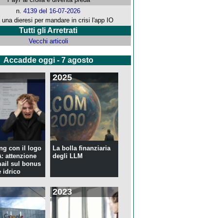
n.
4139 del 16-07-2026
 una dieresi per mandare in crisi l'app IO
Tutti gli Arretrati
Vecchi articoli
Accadde oggi - 7 agosto
2025
ng con il logo
La bolla finanziaria
 attenzione
degli LLM
mail sul bonus
 idrico
2023