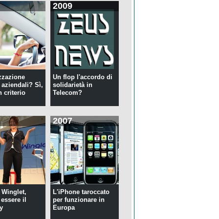
2009
zzazione
Un flop l'accordo di
 aziendali? Sì,
solidarietà in
 criterio
Telecom?
2007
 Winglet,
L'iPhone taroccato
essere il
per funzionare in
y
Europa