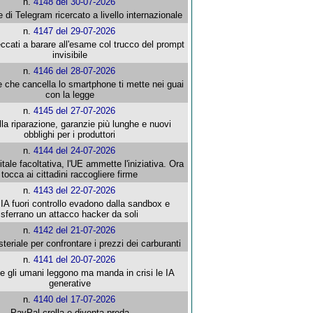
n.
4148 del 30-07-2026
e di Telegram ricercato a livello internazionale
n.
4147 del 29-07-2026
ccati a barare all'esame col trucco del prompt
invisibile
n.
4146 del 28-07-2026
e che cancella lo smartphone ti mette nei guai
con la legge
n.
4145 del 27-07-2026
alla riparazione, garanzie più lunghe e nuovi
obblighi per i produttori
n.
4144 del 24-07-2026
gitale facoltativa, l'UE ammette l'iniziativa. Ora
tocca ai cittadini raccogliere firme
n.
4143 del 22-07-2026
 IA fuori controllo evadono dalla sandbox e
sferrano un attacco hacker da soli
n.
4142 del 21-07-2026
steriale per confrontare i prezzi dei carburanti
n.
4141 del 20-07-2026
che gli umani leggono ma manda in crisi le IA
generative
n.
4140 del 17-07-2026
PayPal crolla e diventa preda