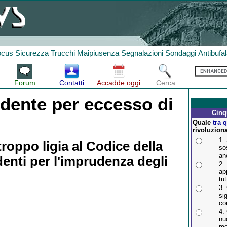
ocus
Sicurezza
Trucchi
Maipiusenza
Segnalazioni
Sondaggi
Antibufa
Forum
Contatti
Accadde oggi
Cerca
idente per eccesso di
Cinq
Quale
tra 
rivoluzion
1.
troppo ligia al Codice della
so
an
identi per l'imprudenza degli
2.
ap
tut
3.
si
co
4.
nu
mo