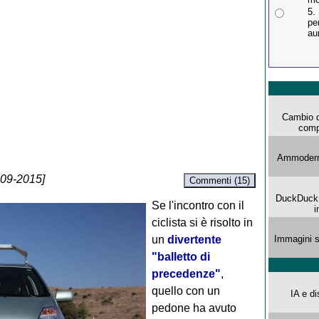
5.
pe
au
Cambio d
comp
Ammoderna
-09-2015]
Commenti (15)
DuckDuck G
Se l'incontro con il
i
ciclista si è risolto in
un
divertente
Immagini s
"balletto di
precedenze"
,
quello con un
IA e di
pedone ha avuto