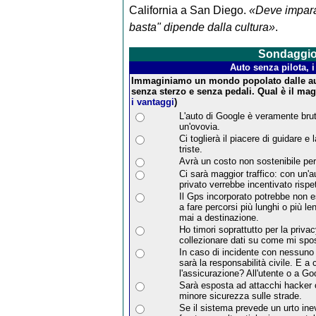
California a San Diego.
«Deve imparar
basta" dipende dalla cultura»
.
Sondaggi
Auto senza pilota, i
Immaginiamo un mondo popolato dalle aut
senza sterzo e senza pedali. Qual è il ma
i vantaggi
)
L'auto di Google è veramente brut
un'ovovia.
Ci toglierà il piacere di guidare e 
triste.
Avrà un costo non sostenibile per 
Ci sarà maggior traffico: con un'au
privato verrebbe incentivato rispet
Il Gps incorporato potrebbe non e
a fare percorsi più lunghi o più le
mai a destinazione.
Ho timori soprattutto per la priva
collezionare dati su come mi spo
In caso di incidente con nessuno a
sarà la responsabilità civile. E a
l'assicurazione? All'utente o a Go
Sarà esposta ad attacchi hacker o 
minore sicurezza sulle strade.
Se il sistema prevede un urto inev