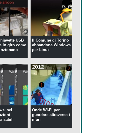
 chiavette USB
Il Comune di Torino
te in giro come
abbandona Windows
unzionano
per Linux
2012
s, sei
Onde Wi-Fi per
azioni
guardare attraverso i
ensabili
muri