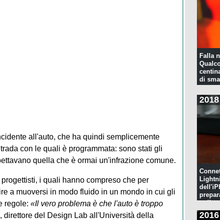
Falla n
Qualco
centina
di sma
2018
incidente all'auto, che ha quindi semplicemente
trada con le quali è programmata: sono stati gli
aspettavano quella che è ormai un'infrazione comune.
Connet
Lightn
i progettisti, i quali hanno compreso che per
dell'iP
ire a muoversi in modo fluido in un mondo in cui gli
prepar
pulita
e regole:
«Il vero problema è che l'auto è troppo
2016
irettore del Design Lab all'Università della