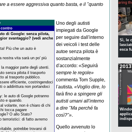
e a essere aggressiva quanto basta, e il "quanto
o
Uno degli autisti
 contro
impiegati da Google
o di Google: senza pilota,
per seguire dall'interno
ggior svantaggio? (vedi anche
Sì, le
dei veicoli i test delle
lascia
ta! Più che un auto è
esca f
autoe senza pilota è
la nostra vita sarà un po' più
sostanzialmente
d'accordo:
«Seguirà
2013
la maggior parte degli utenti.
sempre le regole»
to senza pilota il trasporto
to al trasporto pubblico.
commenta Tom Supple,
ssere efficiente, costringendoci
nti o addirittura non portandoci
l'autista.
«Voglio dire, lo
farà fino a spingere gli
cy: le auto di Google potranno
sto e quando.
autisti umani all'interno
l volante, non è chiaro di chi
a dire "Ma perché fa
Window
 chi tocca pagare
applic
ogle? O allo Stato?
così?"»
.
indisp
terroristici: di fatto avremo
Quello avvenuto lo
itabile, potrebbe trovarsi di