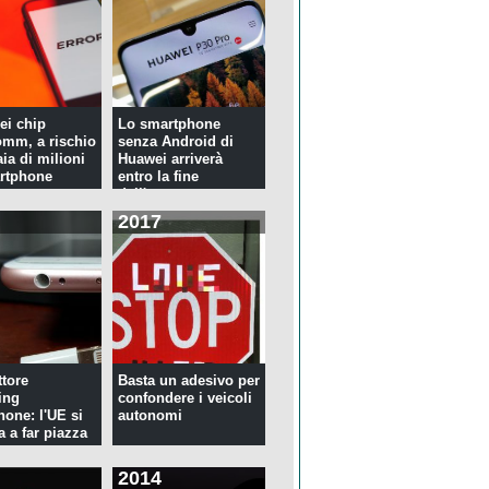
ei chip
Lo smartphone
mm, a rischio
senza Android di
ia di milioni
Huawei arriverà
rtphone
entro la fine
dell'anno
2017
tore
Basta un adesivo per
ing
confondere i veicoli
hone: l'UE si
autonomi
a a far piazza
2014