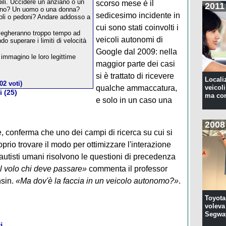
bili. Uccidere un anziano o un
scorso mese è il
2011
ino? Un uomo o una donna?
sedicesimo incidente in
icoli o pedoni? Andare addosso a
cui sono stati coinvolti i
mpiegheranno troppo tempo ad
veicoli autonomi di
o superare i limiti di velocità
Google dal 2009: nella
 immagino le loro legittime
maggior parte dei casi
si è trattato di ricevere
Locali
02 voti)
qualche ammaccatura,
veicoli
 (25)
ma con
e solo in un caso una
2008
 conferma che uno dei campi di ricerca su cui si
prio trovare il modo per ottimizzare l'interazione
 autisti umani risolvono le questioni di precedenza
l volo chi deve passare»
commenta il professor
nsin.
«Ma dov'è la faccia in un veicolo autonomo?»
.
Toyota
voleva 
Segwa
i