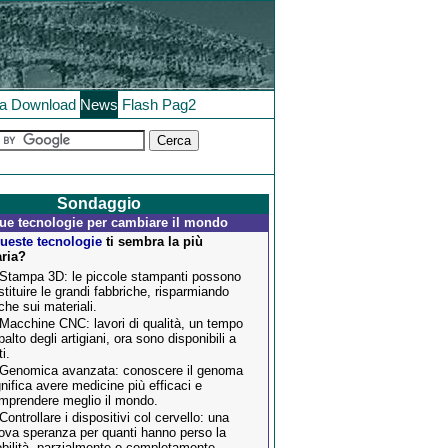
la
Download
News
Flash
Pag2
Sondaggio
ue tecnologie per cambiare il mondo
queste tecnologie
ti sembra la più
aria?
 Stampa 3D: le piccole stampanti possono
stituire le grandi fabbriche, risparmiando
che sui materiali.
 Macchine CNC: lavori di qualità, un tempo
palto degli artigiani, ora sono disponibili a
ti.
 Genomica avanzata: conoscere il genoma
gnifica avere medicine più efficaci e
mprendere meglio il mondo.
 Controllare i dispositivi col cervello: una
ova speranza per quanti hanno perso la
bilità, parzialmente o completamente.