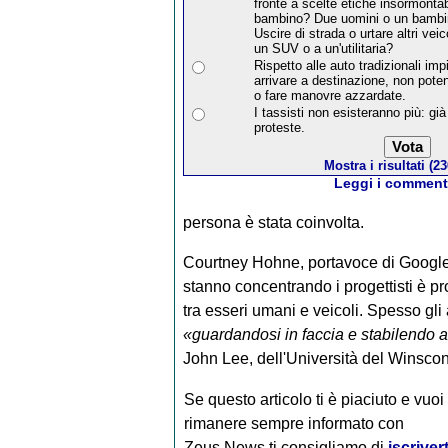
fronte a scelte etiche insormonta
bambino? Due uomini o un bamb
Uscire di strada o urtare altri ve
un SUV o a un'utilitaria?
Rispetto alle auto tradizionali i
arrivare a destinazione, non potend
o fare manovre azzardate.
I tassisti non esisteranno più: già
proteste.
Mostra i risultati (23
Leggi i commenti
persona è stata coinvolta.
Courtney Hohne, portavoce di Google,
stanno concentrando i progettisti è pro
tra esseri umani e veicoli. Spesso gli
«guardandosi in faccia e stabilendo a
John Lee, dell'Università del Winsco
Se questo articolo ti è piaciuto e vuoi
rimanere sempre informato con
Zeus News
ti consigliamo di
iscrivert