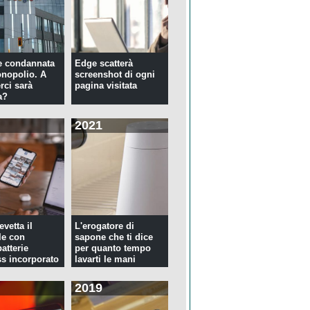
e condannata
Edge scatterà
nopolio. A
screenshot di ogni
rci sarà
pagina visitata
a?
2021
evetta il
L'erogatore di
le con
sapone che ti dice
atterie
per quanto tempo
ss incorporato
lavarti le mani
2019