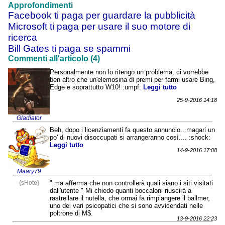
Approfondimenti
Facebook ti paga per guardare la pubblicità
Microsoft ti paga per usare il suo motore di
ricerca
Bill Gates ti paga se spammi
Commenti all'articolo (4)
Personalmente non lo ritengo un problema, ci vorrebbe
ben altro che un'elemosina di premi per farmi usare Bing,
Edge e soprattutto W10! :umpf:
Leggi tutto
25-9-2016 14:18
Gladiator
Beh, dopo i licenziamenti fa questo annuncio...magari un
po' di nuovi disoccupati si arrangeranno così.... :shock:
Leggi tutto
14-9-2016 17:08
Maary79
{sHote}
" ma afferma che non controllerà quali siano i siti visitati
dall'utente " Mi chiedo quanti boccaloni riuscirà a
rastrellare il nutella, che ormai fa rimpiangere il ballmer,
uno dei vari psicopatici che si sono avvicendati nelle
poltrone di M$.
13-9-2016 22:23