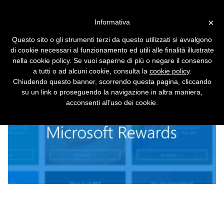
Vai alla versione desktop
×
Informativa
Microsoft ti paga se usi Edge
Questo sito o gli strumenti terzi da questo utilizzati si avvalgono
Chi sceglie il browser di Windows 10 può
di cookie necessari al funzionamento ed utili alle finalità illustrate
accumulare punti da spendere presso
nella cookie policy. Se vuoi saperne di più o negare il consenso
Amazon, Hulu e Starbucks.
a tutti o ad alcuni cookie, consulta la
cookie policy
.
Chiudendo questo banner, scorrendo questa pagina, cliccando
su un link o proseguendo la navigazione in altra maniera,
acconsenti all’uso dei cookie.